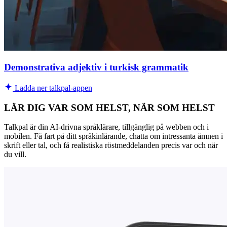
Demonstrativa adjektiv i turkisk grammatik
Ladda ner talkpal-appen
LÄR DIG VAR SOM HELST, NÄR SOM HELST
Talkpal är din AI-drivna språklärare, tillgänglig på webben och i
mobilen. Få fart på ditt språkinlärande, chatta om intressanta ämnen i
skrift eller tal, och få realistiska röstmeddelanden precis var och när
du vill.