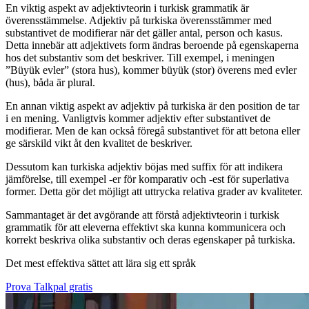
En viktig aspekt av adjektivteorin i turkisk grammatik är
överensstämmelse. Adjektiv på turkiska överensstämmer med
substantivet de modifierar när det gäller antal, person och kasus.
Detta innebär att adjektivets form ändras beroende på egenskaperna
hos det substantiv som det beskriver. Till exempel, i meningen
”Büyük evler” (stora hus), kommer büyük (stor) överens med evler
(hus), båda är plural.
En annan viktig aspekt av adjektiv på turkiska är den position de tar
i en mening. Vanligtvis kommer adjektiv efter substantivet de
modifierar. Men de kan också föregå substantivet för att betona eller
ge särskild vikt åt den kvalitet de beskriver.
Dessutom kan turkiska adjektiv böjas med suffix för att indikera
jämförelse, till exempel -er för komparativ och -est för superlativa
former. Detta gör det möjligt att uttrycka relativa grader av kvaliteter.
Sammantaget är det avgörande att förstå adjektivteorin i turkisk
grammatik för att eleverna effektivt ska kunna kommunicera och
korrekt beskriva olika substantiv och deras egenskaper på turkiska.
Det mest effektiva sättet att lära sig ett språk
Prova Talkpal gratis