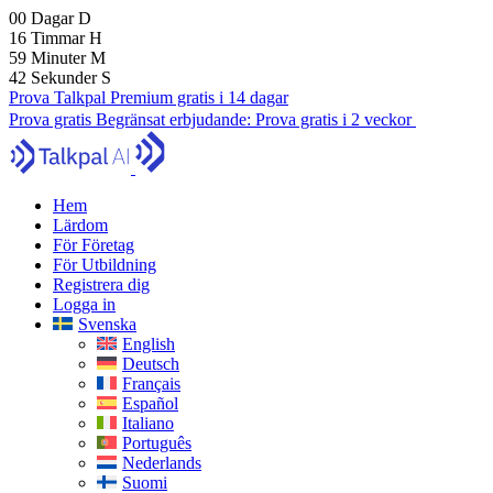
00
Dagar
D
16
Timmar
H
59
Minuter
M
40
Sekunder
S
Prova Talkpal Premium gratis i 14 dagar
Prova gratis
Begränsat erbjudande:
Prova gratis i 2 veckor
Hem
Lärdom
För Företag
För Utbildning
Registrera dig
Logga in
Svenska
English
Deutsch
Français
Español
Italiano
Português
Nederlands
Suomi