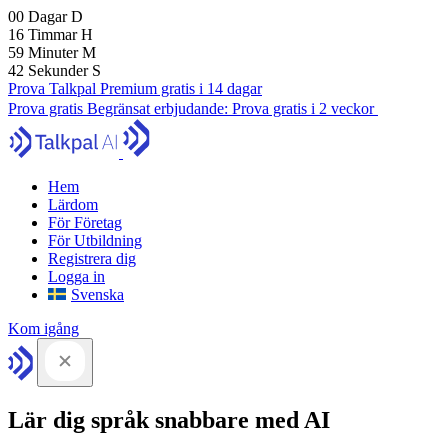
00
Dagar
D
16
Timmar
H
59
Minuter
M
41
Sekunder
S
Prova Talkpal Premium gratis i 14 dagar
Prova gratis
Begränsat erbjudande:
Prova gratis i 2 veckor
Hem
Lärdom
För Företag
För Utbildning
Registrera dig
Logga in
Svenska
Kom igång
Lär dig språk snabbare med AI