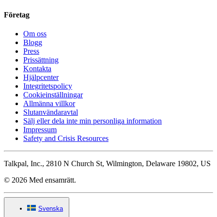
Företag
Om oss
Blogg
Press
Prissättning
Kontakta
Hjälpcenter
Integritetspolicy
Cookieinställningar
Allmänna villkor
Slutanvändaravtal
Sälj eller dela inte min personliga information
Impressum
Safety and Crisis Resources
Talkpal, Inc., 2810 N Church St, Wilmington, Delaware 19802, US
© 2026 Med ensamrätt.
Svenska