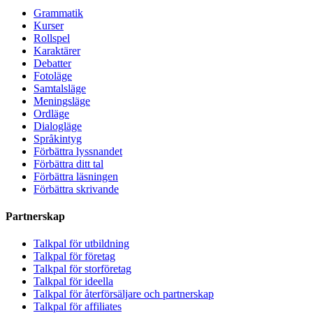
Grammatik
Kurser
Rollspel
Karaktärer
Debatter
Fotoläge
Samtalsläge
Meningsläge
Ordläge
Dialogläge
Språkintyg
Förbättra lyssnandet
Förbättra ditt tal
Förbättra läsningen
Förbättra skrivande
Partnerskap
Talkpal för utbildning
Talkpal för företag
Talkpal för storföretag
Talkpal för ideella
Talkpal för återförsäljare och partnerskap
Talkpal för affiliates