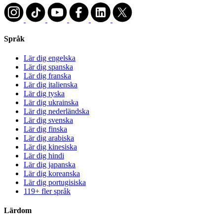
Språk
Lär dig engelska
Lär dig spanska
Lär dig franska
Lär dig italienska
Lär dig tyska
Lär dig ukrainska
Lär dig nederländska
Lär dig svenska
Lär dig finska
Lär dig arabiska
Lär dig kinesiska
Lär dig hindi
Lär dig japanska
Lär dig koreanska
Lär dig portugisiska
119+ fler språk
Lärdom