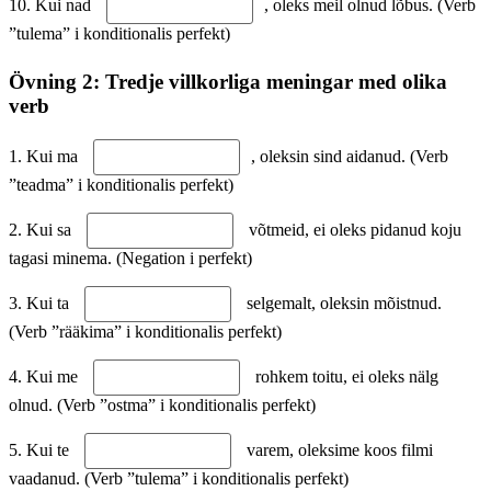
10. Kui nad
, oleks meil olnud lõbus. (Verb
”tulema” i konditionalis perfekt)
Övning 2: Tredje villkorliga meningar med olika
verb
1. Kui ma
, oleksin sind aidanud. (Verb
”teadma” i konditionalis perfekt)
2. Kui sa
võtmeid, ei oleks pidanud koju
tagasi minema. (Negation i perfekt)
3. Kui ta
selgemalt, oleksin mõistnud.
(Verb ”rääkima” i konditionalis perfekt)
4. Kui me
rohkem toitu, ei oleks nälg
olnud. (Verb ”ostma” i konditionalis perfekt)
5. Kui te
varem, oleksime koos filmi
vaadanud. (Verb ”tulema” i konditionalis perfekt)