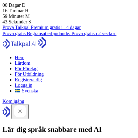
00
Dagar
D
16
Timmar
H
59
Minuter
M
41
Sekunder
S
Prova Talkpal Premium gratis i 14 dagar
Prova gratis
Begränsat erbjudande:
Prova gratis i 2 veckor
Hem
Lärdom
För Företag
För Utbildning
Registrera dig
Logga in
Svenska
Kom igång
Lär dig språk snabbare med AI