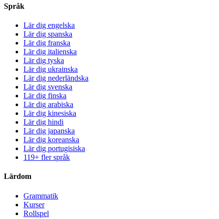
Språk
Lär dig engelska
Lär dig spanska
Lär dig franska
Lär dig italienska
Lär dig tyska
Lär dig ukrainska
Lär dig nederländska
Lär dig svenska
Lär dig finska
Lär dig arabiska
Lär dig kinesiska
Lär dig hindi
Lär dig japanska
Lär dig koreanska
Lär dig portugisiska
119+ fler språk
Lärdom
Grammatik
Kurser
Rollspel