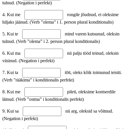
tulnud. (Negation i perfekt)
4. Kui me
rongile jõudnud, ei oleksime
hiljaks jäänud. (Verb ”olema” i 1. person plural konditionalis)
5. Kui te
mind varem kutsunud, oleksin
tulnud. (Verb ”olema” i 2. person plural konditionalis)
6. Kui ma
nii palju tööd teinud, oleksin
väsinud. (Negation i perfekt)
7. Kui ta
tõtt, oleks kõik toimunud teisiti.
(Verb ”rääkima” i konditionalis perfekt)
8. Kui me
pileti, oleksime kontserdile
läinud. (Verb ”ostma” i konditionalis perfekt)
9. Kui sa
nii arg, oleksid sa võitnud.
(Negation i perfekt)