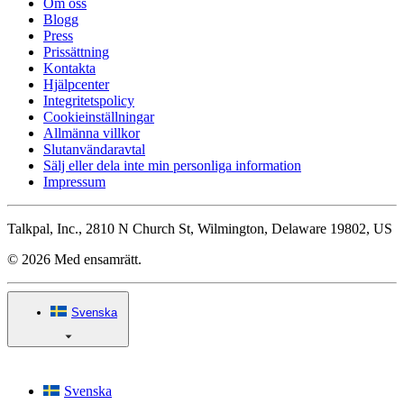
Om oss
Blogg
Press
Prissättning
Kontakta
Hjälpcenter
Integritetspolicy
Cookieinställningar
Allmänna villkor
Slutanvändaravtal
Sälj eller dela inte min personliga information
Impressum
Talkpal, Inc., 2810 N Church St, Wilmington, Delaware 19802, US
© 2026 Med ensamrätt.
Svenska
Svenska