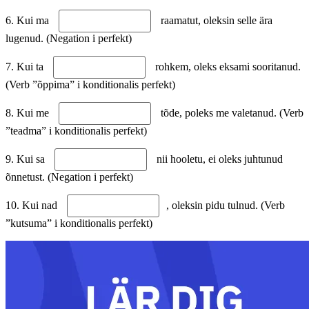
6. Kui ma
raamatut, oleksin selle ära
lugenud. (Negation i perfekt)
7. Kui ta
rohkem, oleks eksami sooritanud.
(Verb ”õppima” i konditionalis perfekt)
8. Kui me
tõde, poleks me valetanud. (Verb
”teadma” i konditionalis perfekt)
9. Kui sa
nii hooletu, ei oleks juhtunud
õnnetust. (Negation i perfekt)
10. Kui nad
, oleksin pidu tulnud. (Verb
”kutsuma” i konditionalis perfekt)