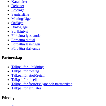
Karaktärer
Debatter
Fotoläge
Samtalsläge
Meningsläge
Ordläge
Dialogläge
Språkintyg
Förbättra lyssnandet
Förbättra ditt tal
Förbättra läsningen
Förbättra skrivande
Partnerskap
Talkpal för utbildning
Talkpal för företag
Talkpal för storföretag
Talkpal för ideella
Talkpal för återförsäljare och partnerskap
Talkpal för affiliates
Företag