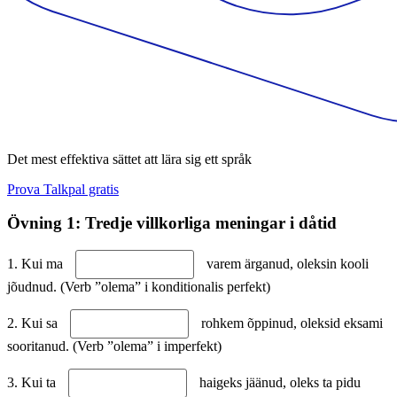
Det mest effektiva sättet att lära sig ett språk
Prova Talkpal gratis
Övning 1: Tredje villkorliga meningar i dåtid
1. Kui ma
varem ärganud, oleksin kooli
jõudnud. (Verb ”olema” i konditionalis perfekt)
2. Kui sa
rohkem õppinud, oleksid eksami
sooritanud. (Verb ”olema” i imperfekt)
3. Kui ta
haigeks jäänud, oleks ta pidu