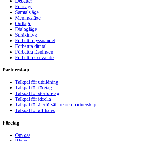
Debatter
Fotoläge
Samtalsläge
Meningsläge
Ordläge
Dialogläge
Språkintyg
Förbättra lyssnandet
Förbättra ditt tal
Förbättra läsningen
Förbättra skrivande
Partnerskap
Talkpal för utbildning
Talkpal för företag
Talkpal för storföretag
Talkpal för ideella
Talkpal för återförsäljare och partnerskap
Talkpal för affiliates
Företag
Om oss
Blogg