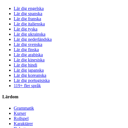
Lär dig engelska
Lär dig spanska
Lär dig franska
Lär dig italienska
Lär dig tyska
Lär dig ukrainska
Lär dig nederländska
Lär dig svenska
Lär dig finska
Lär dig arabiska
Lär dig kinesiska
Lär dig hindi
Lär dig japanska
Lär dig koreanska
Lär dig portugisiska
119+ fler språk
Lärdom
Grammatik
Kurser
Rollspel
Karaktärer