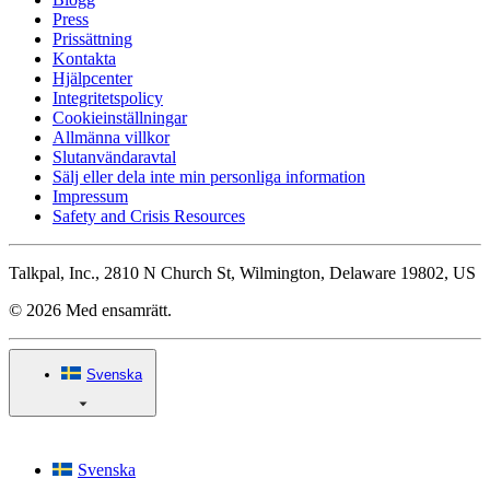
Press
Prissättning
Kontakta
Hjälpcenter
Integritetspolicy
Cookieinställningar
Allmänna villkor
Slutanvändaravtal
Sälj eller dela inte min personliga information
Impressum
Safety and Crisis Resources
Talkpal, Inc., 2810 N Church St, Wilmington, Delaware 19802, US
© 2026 Med ensamrätt.
Svenska
Svenska