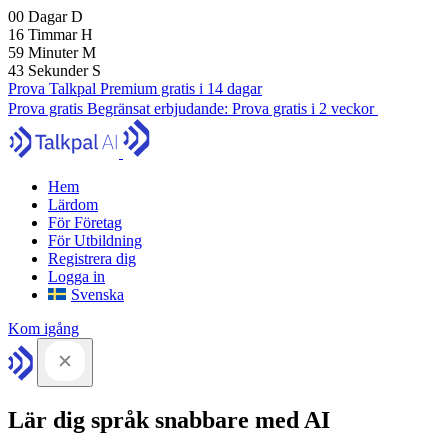
00
Dagar
D
16
Timmar
H
59
Minuter
M
41
Sekunder
S
Prova Talkpal Premium gratis i 14 dagar
Prova gratis
Begränsat erbjudande:
Prova gratis i 2 veckor
Hem
Lärdom
För Företag
För Utbildning
Registrera dig
Logga in
Svenska
Kom igång
Lär dig språk snabbare med AI