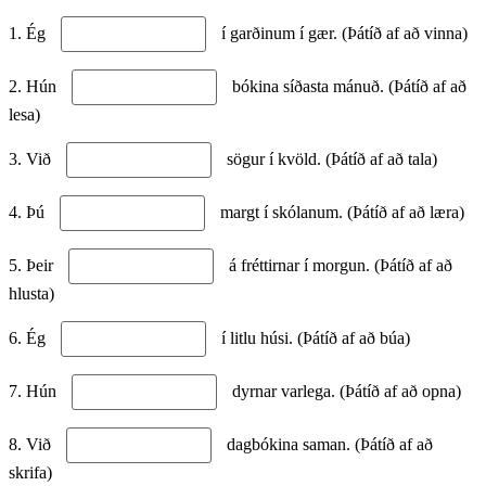
1. Ég
í garðinum í gær. (Þátíð af að vinna)
2. Hún
bókina síðasta mánuð. (Þátíð af að
lesa)
3. Við
sögur í kvöld. (Þátíð af að tala)
4. Þú
margt í skólanum. (Þátíð af að læra)
5. Þeir
á fréttirnar í morgun. (Þátíð af að
hlusta)
6. Ég
í litlu húsi. (Þátíð af að búa)
7. Hún
dyrnar varlega. (Þátíð af að opna)
8. Við
dagbókina saman. (Þátíð af að
skrifa)