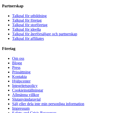
Partnerskap
Talkpal för utbildning
Talkpal för företag
Talkpal för storföretag
Talkpal för ideella
Talkpal för återförsäljare och partnerskap
Talkpal för affiliates
Företag
Om oss
Blogg
Press
Prissättning
Kontakta
Hjälpcenter
Integritetspolicy
Cookieinställningar
Allmänna villkor
Slutanvändaravtal
Sälj eller dela inte min personliga information
Impressum
Safety and Crisis Resources