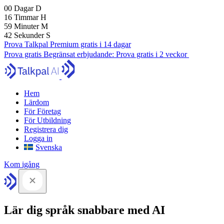
00
Dagar
D
16
Timmar
H
59
Minuter
M
42
Sekunder
S
Prova Talkpal Premium gratis i 14 dagar
Prova gratis
Begränsat erbjudande:
Prova gratis i 2 veckor
Hem
Lärdom
För Företag
För Utbildning
Registrera dig
Logga in
Svenska
Kom igång
Lär dig språk snabbare med AI