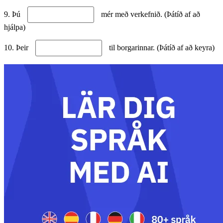
9. Þú
mér með verkefnið. (Þátíð af að
hjálpa)
10. Þeir
til borgarinnar. (Þátíð af að keyra)