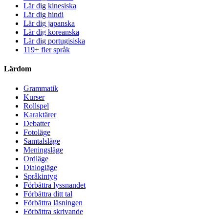
Lär dig kinesiska
Lär dig hindi
Lär dig japanska
Lär dig koreanska
Lär dig portugisiska
119+ fler språk
Lärdom
Grammatik
Kurser
Rollspel
Karaktärer
Debatter
Fotoläge
Samtalsläge
Meningsläge
Ordläge
Dialogläge
Språkintyg
Förbättra lyssnandet
Förbättra ditt tal
Förbättra läsningen
Förbättra skrivande