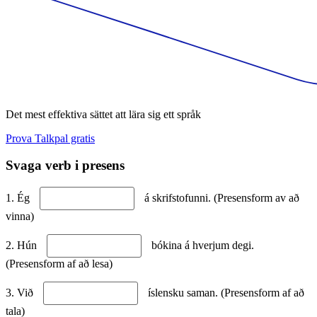
Det mest effektiva sättet att lära sig ett språk
Prova Talkpal gratis
Svaga verb i presens
1. Ég
á skrifstofunni. (Presensform av að
vinna)
2. Hún
bókina á hverjum degi.
(Presensform af að lesa)
3. Við
íslensku saman. (Presensform af að
tala)