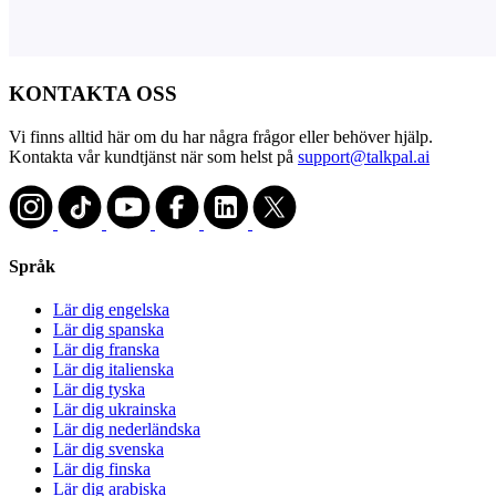
KONTAKTA OSS
Vi finns alltid här om du har några frågor eller behöver hjälp.
Kontakta vår kundtjänst när som helst på
support@talkpal.ai
Språk
Lär dig engelska
Lär dig spanska
Lär dig franska
Lär dig italienska
Lär dig tyska
Lär dig ukrainska
Lär dig nederländska
Lär dig svenska
Lär dig finska
Lär dig arabiska