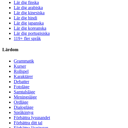
Lär dig finska
Lär dig arabiska
Lär dig kinesiska
Lär dig hindi
Lär dig japanska
Lär dig koreanska
Lär dig portugisiska
119+ fler språk
Lärdom
Grammatik
Kurser
Rollspel
Karaktärer
Debatter
Fotoläge
Samtalsläge
Meningsläge
Ordläge
Dialogläge
Språkintyg
Förbättra lyssnandet
Förbättra ditt tal
Förbättra läsningen