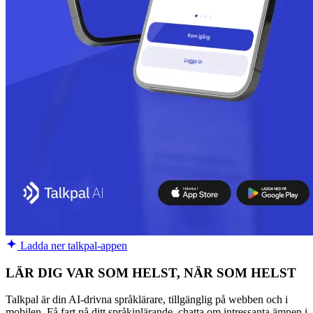
Ladda ner talkpal-appen
LÄR DIG VAR SOM HELST, NÄR SOM HELST
Talkpal är din AI-drivna språklärare, tillgänglig på webben och i
mobilen. Få fart på ditt språkinlärande, chatta om intressanta ämnen i