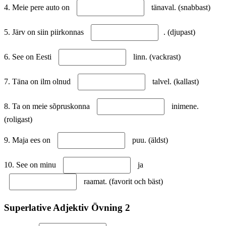
4. Meie pere auto on
tänaval. (snabbast)
5. Järv on siin piirkonnas
. (djupast)
6. See on Eesti
linn. (vackrast)
7. Täna on ilm olnud
talvel. (kallast)
8. Ta on meie sõpruskonna
inimene.
(roligast)
9. Maja ees on
puu. (äldst)
10. See on minu
ja
raamat. (favorit och bäst)
Superlative Adjektiv Övning 2