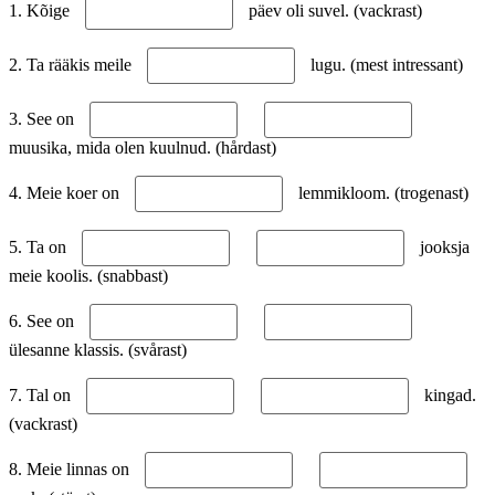
1. Kõige
päev oli suvel. (vackrast)
2. Ta rääkis meile
lugu. (mest intressant)
3. See on
muusika, mida olen kuulnud. (hårdast)
4. Meie koer on
lemmikloom. (trogenast)
5. Ta on
jooksja
meie koolis. (snabbast)
6. See on
ülesanne klassis. (svårast)
7. Tal on
kingad.
(vackrast)
8. Meie linnas on