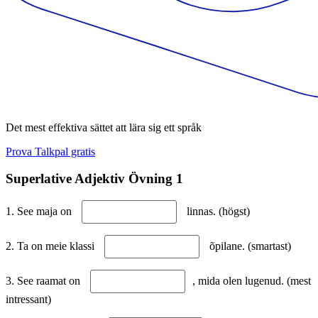
Det mest effektiva sättet att lära sig ett språk
Prova Talkpal gratis
Superlative Adjektiv Övning 1
1. See maja on
linnas. (högst)
2. Ta on meie klassi
õpilane. (smartast)
3. See raamat on
, mida olen lugenud. (mest
intressant)