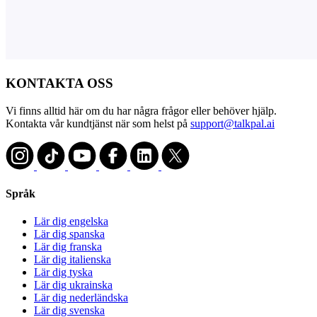
KONTAKTA OSS
Vi finns alltid här om du har några frågor eller behöver hjälp.
Kontakta vår kundtjänst när som helst på
support@talkpal.ai
Språk
Lär dig engelska
Lär dig spanska
Lär dig franska
Lär dig italienska
Lär dig tyska
Lär dig ukrainska
Lär dig nederländska
Lär dig svenska