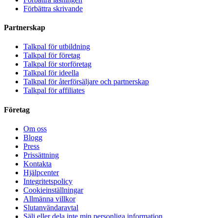
Förbättra skrivande
Partnerskap
Talkpal för utbildning
Talkpal för företag
Talkpal för storföretag
Talkpal för ideella
Talkpal för återförsäljare och partnerskap
Talkpal för affiliates
Företag
Om oss
Blogg
Press
Prissättning
Kontakta
Hjälpcenter
Integritetspolicy
Cookieinställningar
Allmänna villkor
Slutanvändaravtal
Sälj eller dela inte min personliga information