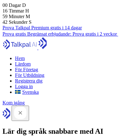
00
Dagar
D
16
Timmar
H
59
Minuter
M
42
Sekunder
S
Prova Talkpal Premium gratis i 14 dagar
Prova gratis
Begränsat erbjudande:
Prova gratis i 2 veckor
Hem
Lärdom
För Företag
För Utbildning
Registrera dig
Logga in
Svenska
Kom igång
Lär dig språk snabbare med AI