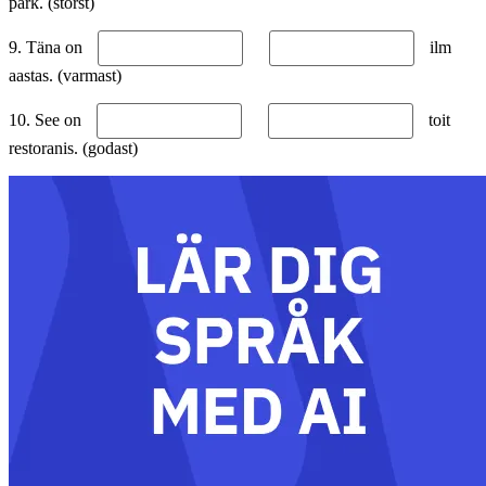
park. (störst)
9. Täna on
ilm
aastas. (varmast)
10. See on
toit
restoranis. (godast)