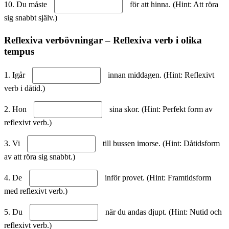
10. Du måste
för att hinna. (Hint: Att röra
sig snabbt själv.)
Reflexiva verbövningar – Reflexiva verb i olika
tempus
1. Igår
innan middagen. (Hint: Reflexivt
verb i dåtid.)
2. Hon
sina skor. (Hint: Perfekt form av
reflexivt verb.)
3. Vi
till bussen imorse. (Hint: Dåtidsform
av att röra sig snabbt.)
4. De
inför provet. (Hint: Framtidsform
med reflexivt verb.)
5. Du
när du andas djupt. (Hint: Nutid och
reflexivt verb.)