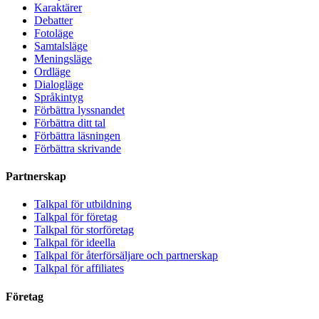
Karaktärer
Debatter
Fotoläge
Samtalsläge
Meningsläge
Ordläge
Dialogläge
Språkintyg
Förbättra lyssnandet
Förbättra ditt tal
Förbättra läsningen
Förbättra skrivande
Partnerskap
Talkpal för utbildning
Talkpal för företag
Talkpal för storföretag
Talkpal för ideella
Talkpal för återförsäljare och partnerskap
Talkpal för affiliates
Företag