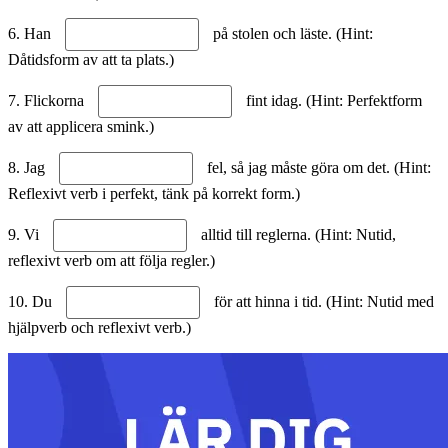
6. Han
på stolen och läste. (Hint:
Dåtidsform av att ta plats.)
7. Flickorna
fint idag. (Hint: Perfektform
av att applicera smink.)
8. Jag
fel, så jag måste göra om det. (Hint:
Reflexivt verb i perfekt, tänk på korrekt form.)
9. Vi
alltid till reglerna. (Hint: Nutid,
reflexivt verb om att följa regler.)
10. Du
för att hinna i tid. (Hint: Nutid med
hjälpverb och reflexivt verb.)