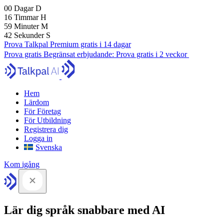
00
Dagar
D
16
Timmar
H
59
Minuter
M
41
Sekunder
S
Prova Talkpal Premium gratis i 14 dagar
Prova gratis
Begränsat erbjudande:
Prova gratis i 2 veckor
Hem
Lärdom
För Företag
För Utbildning
Registrera dig
Logga in
Svenska
Kom igång
Lär dig språk snabbare med AI