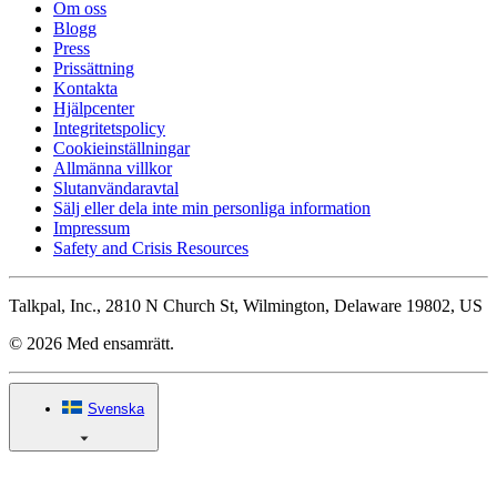
Om oss
Blogg
Press
Prissättning
Kontakta
Hjälpcenter
Integritetspolicy
Cookieinställningar
Allmänna villkor
Slutanvändaravtal
Sälj eller dela inte min personliga information
Impressum
Safety and Crisis Resources
Talkpal, Inc., 2810 N Church St, Wilmington, Delaware 19802, US
© 2026 Med ensamrätt.
Svenska