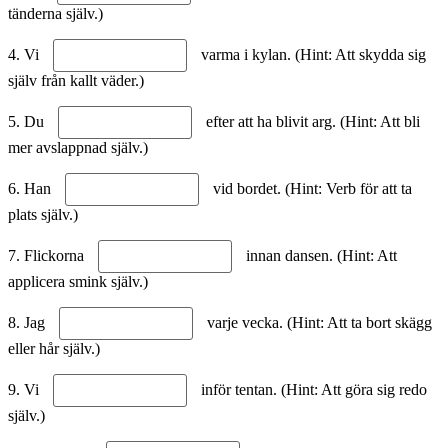
tänderna själv.)
4. Vi
varma i kylan. (Hint: Att skydda sig
själv från kallt väder.)
5. Du
efter att ha blivit arg. (Hint: Att bli
mer avslappnad själv.)
6. Han
vid bordet. (Hint: Verb för att ta
plats själv.)
7. Flickorna
innan dansen. (Hint: Att
applicera smink själv.)
8. Jag
varje vecka. (Hint: Att ta bort skägg
eller hår själv.)
9. Vi
inför tentan. (Hint: Att göra sig redo
själv.)