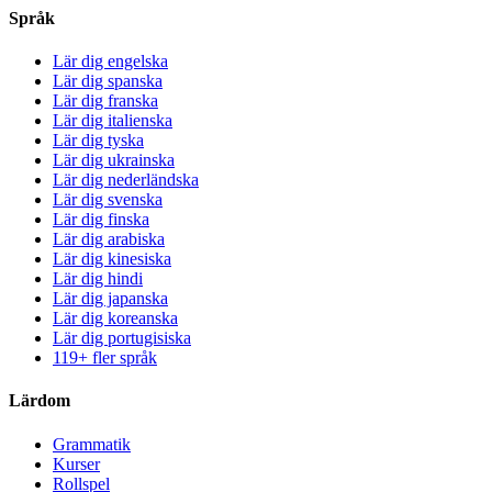
Språk
Lär dig engelska
Lär dig spanska
Lär dig franska
Lär dig italienska
Lär dig tyska
Lär dig ukrainska
Lär dig nederländska
Lär dig svenska
Lär dig finska
Lär dig arabiska
Lär dig kinesiska
Lär dig hindi
Lär dig japanska
Lär dig koreanska
Lär dig portugisiska
119+ fler språk
Lärdom
Grammatik
Kurser
Rollspel