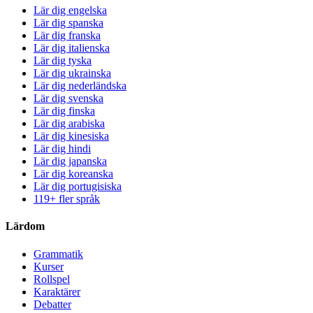
Lär dig engelska
Lär dig spanska
Lär dig franska
Lär dig italienska
Lär dig tyska
Lär dig ukrainska
Lär dig nederländska
Lär dig svenska
Lär dig finska
Lär dig arabiska
Lär dig kinesiska
Lär dig hindi
Lär dig japanska
Lär dig koreanska
Lär dig portugisiska
119+ fler språk
Lärdom
Grammatik
Kurser
Rollspel
Karaktärer
Debatter