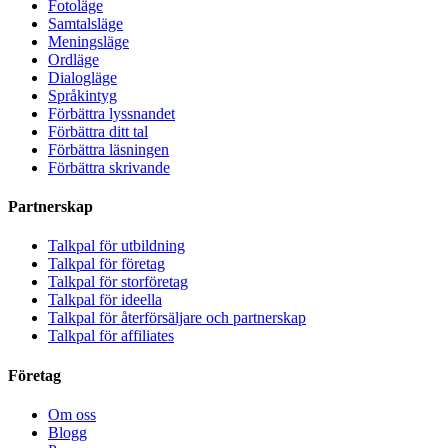
Fotoläge
Samtalsläge
Meningsläge
Ordläge
Dialogläge
Språkintyg
Förbättra lyssnandet
Förbättra ditt tal
Förbättra läsningen
Förbättra skrivande
Partnerskap
Talkpal för utbildning
Talkpal för företag
Talkpal för storföretag
Talkpal för ideella
Talkpal för återförsäljare och partnerskap
Talkpal för affiliates
Företag
Om oss
Blogg