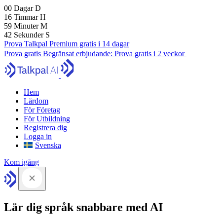
00
Dagar
D
16
Timmar
H
59
Minuter
M
42
Sekunder
S
Prova Talkpal Premium gratis i 14 dagar
Prova gratis
Begränsat erbjudande:
Prova gratis i 2 veckor
Hem
Lärdom
För Företag
För Utbildning
Registrera dig
Logga in
Svenska
Kom igång
Lär dig språk snabbare med AI