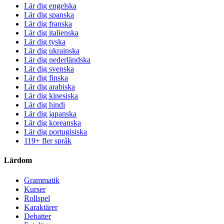
Lär dig engelska
Lär dig spanska
Lär dig franska
Lär dig italienska
Lär dig tyska
Lär dig ukrainska
Lär dig nederländska
Lär dig svenska
Lär dig finska
Lär dig arabiska
Lär dig kinesiska
Lär dig hindi
Lär dig japanska
Lär dig koreanska
Lär dig portugisiska
119+ fler språk
Lärdom
Grammatik
Kurser
Rollspel
Karaktärer
Debatter