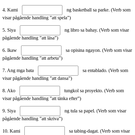
4. Kami
ng basketball sa parke. (Verb som
visar pågående handling ”att spela”)
5. Siya
ng libro sa bahay. (Verb som visar
pågående handling ”att läsa”)
6. Ikaw
sa opisina ngayon. (Verb som visar
pågående handling ”att arbeta”)
7. Ang mga bata
sa entablado. (Verb som
visar pågående handling ”att dansa”)
8. Ako
tungkol sa proyekto. (Verb som
visar pågående handling ”att tänka efter”)
9. Siya
ng tula sa papel. (Verb som visar
pågående handling ”att skriva”)
10. Kami
sa tabing-dagat. (Verb som visar