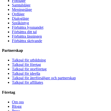
Fotoläge
Samtalsläge
Meningsläge
Ordläge
Dialogläge
Språkintyg
Förbättra lyssnandet
Förbättra ditt tal
Förbättra läsningen
Förbättra skrivande
Partnerskap
Talkpal för utbildning
Talkpal för företag
Talkpal för storföretag
Talkpal för ideella
Talkpal för återförsäljare och partnerskap
Talkpal för affiliates
Företag
Om oss
Blogg
Press