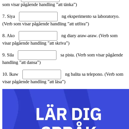
som visar pågående handling ”att tänka”)
7. Siya
ng eksperimento sa laboratoryo.
(Verb som visar pågående handling ”att utföra”)
8. Ako
ng diary araw-araw. (Verb som
visar pågående handling ”att skriva”)
9. Sila
sa pista. (Verb som visar pågående
handling ”att dansa”)
10. Ikaw
ng balita sa telepono. (Verb som
visar pågående handling ”att läsa”)