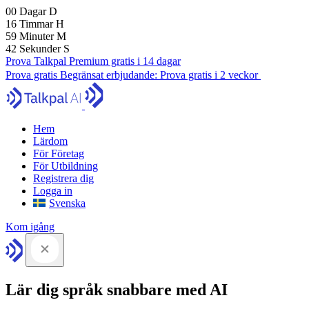
00
Dagar
D
16
Timmar
H
59
Minuter
M
41
Sekunder
S
Prova Talkpal Premium gratis i 14 dagar
Prova gratis
Begränsat erbjudande:
Prova gratis i 2 veckor
Hem
Lärdom
För Företag
För Utbildning
Registrera dig
Logga in
Svenska
Kom igång
Lär dig språk snabbare med AI