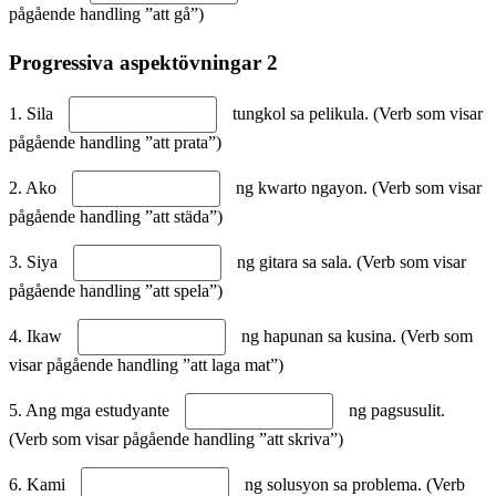
pågående handling ”att gå”)
Progressiva aspektövningar 2
1. Sila
tungkol sa pelikula. (Verb som visar
pågående handling ”att prata”)
2. Ako
ng kwarto ngayon. (Verb som visar
pågående handling ”att städa”)
3. Siya
ng gitara sa sala. (Verb som visar
pågående handling ”att spela”)
4. Ikaw
ng hapunan sa kusina. (Verb som
visar pågående handling ”att laga mat”)
5. Ang mga estudyante
ng pagsusulit.
(Verb som visar pågående handling ”att skriva”)
6. Kami
ng solusyon sa problema. (Verb