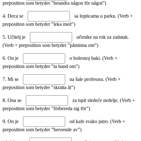
preposition som betyder ”beundra någon för något”)
4. Deca se
sa lopticama u parku. (Verb +
preposition som betyder ”leka med”)
5. Učitelj je
učenike na rok za zadatak.
(Verb + preposition som betyder ”påminna om”)
6. On je
o bolesnoj baki. (Verb +
preposition som betyder ”ta hand om”)
7. Mi se
na šale profesora. (Verb +
preposition som betyder ”skratta åt”)
8. Ona se
za ispit sledeće nedelje. (Verb +
preposition som betyder ”förbereda sig för”)
9. On je
od kafe svako jutro. (Verb +
preposition som betyder ”beroende av”)