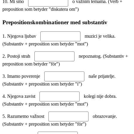
10. Mi smo
o važnim temama. (Verb +
preposition som betyder ”diskutera om”)
Prepositionskombinationer med substantiv
1. Njegova ljubav
muzici je velika.
(Substantiv + preposition som betyder ”mot”)
2. Postoji strah
nepoznatog. (Substantiv +
preposition som betyder ”för”)
3. Imamo poverenje
naše prijatelje.
(Substantiv + preposition som betyder ”i”)
4. Njegova zavist
kolegi nije dobra.
(Substantiv + preposition som betyder ”mot”)
5. Razumemo važnost
obrazovanje.
(Substantiv + preposition som betyder ”för”)