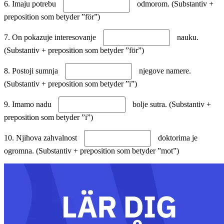
6. Imaju potrebu
odmorom. (Substantiv +
preposition som betyder ”för”)
7. On pokazuje interesovanje
nauku.
(Substantiv + preposition som betyder ”för”)
8. Postoji sumnja
njegove namere.
(Substantiv + preposition som betyder ”i”)
9. Imamo nadu
bolje sutra. (Substantiv +
preposition som betyder ”i”)
10. Njihova zahvalnost
doktorima je
ogromna. (Substantiv + preposition som betyder ”mot”)