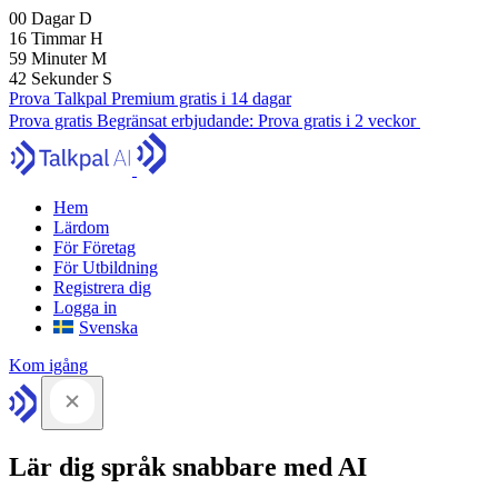
00
Dagar
D
16
Timmar
H
59
Minuter
M
42
Sekunder
S
Prova Talkpal Premium gratis i 14 dagar
Prova gratis
Begränsat erbjudande:
Prova gratis i 2 veckor
Hem
Lärdom
För Företag
För Utbildning
Registrera dig
Logga in
Svenska
Kom igång
Lär dig språk snabbare med AI