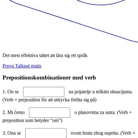
Det mest effektiva sättet att lära sig ett språk
Prova Talkpal gratis
Prepositionskombinationer med verb
1. On se
na prijatelje u teškim situacijama.
(Verb + preposition för att uttrycka förlita sig på)
2. Mi ćemo
o planovima za sutra. (Verb +
preposition som betyder ”om”)
3. Ona se
svom bratu zbog uspeha. (Verb +