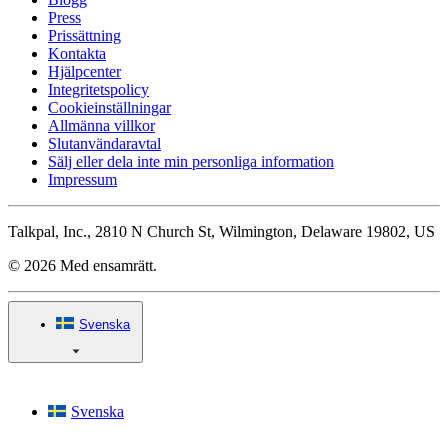
Press
Prissättning
Kontakta
Hjälpcenter
Integritetspolicy
Cookieinställningar
Allmänna villkor
Slutanvändaravtal
Sälj eller dela inte min personliga information
Impressum
Talkpal, Inc., 2810 N Church St, Wilmington, Delaware 19802, US
© 2026 Med ensamrätt.
Svenska
Svenska