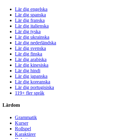
Lär dig engelska
Lär dig spanska
Lär dig franska
Lär dig italienska
Lär dig tyska
Lär dig ukrainska
Lär dig nederländska
Lär dig svenska
Lär dig finska
Lär dig arabiska
Lär dig kinesiska
Lär dig hindi
Lär dig japanska
Lär dig koreanska
Lär dig portugisiska
119+ fler språk
Lärdom
Grammatik
Kurser
Rollspel
Karaktärer