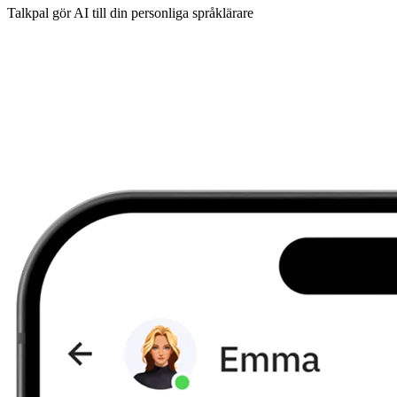
Talkpal gör AI till din personliga språklärare