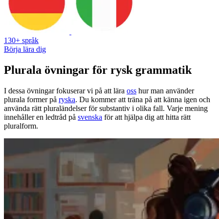
130+ språk
Börja lära dig
Plurala övningar för rysk grammatik
I dessa övningar fokuserar vi på att lära
oss
hur man använder
plurala former på
ryska
. Du kommer att träna på att känna igen och
använda rätt pluraländelser för substantiv i olika fall. Varje mening
innehåller en ledtråd på
svenska
för att hjälpa dig att hitta rätt
pluralform.