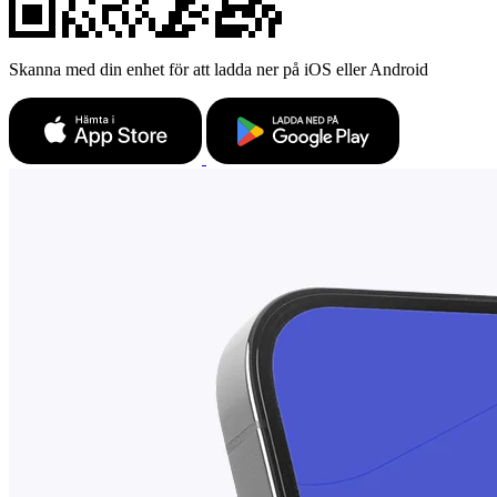
Skanna med din enhet för att ladda ner på iOS eller Android