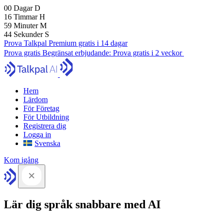
00
Dagar
D
16
Timmar
H
59
Minuter
M
43
Sekunder
S
Prova Talkpal Premium gratis i 14 dagar
Prova gratis
Begränsat erbjudande:
Prova gratis i 2 veckor
Hem
Lärdom
För Företag
För Utbildning
Registrera dig
Logga in
Svenska
Kom igång
Lär dig språk snabbare med AI