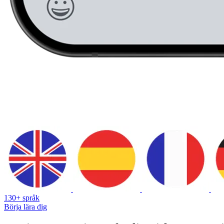
130+ språk
Börja lära dig