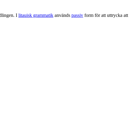
dlingen. I
litauisk grammatik
används
passiv
form för att uttrycka att