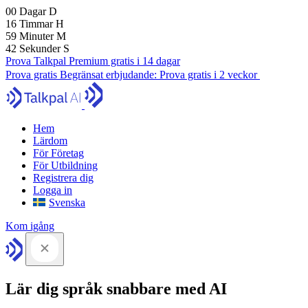
00
Dagar
D
16
Timmar
H
59
Minuter
M
41
Sekunder
S
Prova Talkpal Premium gratis i 14 dagar
Prova gratis
Begränsat erbjudande:
Prova gratis i 2 veckor
Hem
Lärdom
För Företag
För Utbildning
Registrera dig
Logga in
Svenska
Kom igång
Lär dig språk snabbare med AI