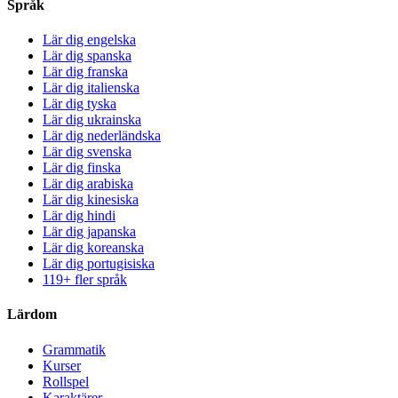
Språk
Lär dig engelska
Lär dig spanska
Lär dig franska
Lär dig italienska
Lär dig tyska
Lär dig ukrainska
Lär dig nederländska
Lär dig svenska
Lär dig finska
Lär dig arabiska
Lär dig kinesiska
Lär dig hindi
Lär dig japanska
Lär dig koreanska
Lär dig portugisiska
119+ fler språk
Lärdom
Grammatik
Kurser
Rollspel
Karaktärer