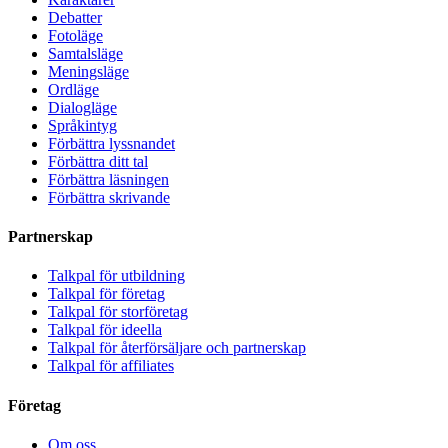
Debatter
Fotoläge
Samtalsläge
Meningsläge
Ordläge
Dialogläge
Språkintyg
Förbättra lyssnandet
Förbättra ditt tal
Förbättra läsningen
Förbättra skrivande
Partnerskap
Talkpal för utbildning
Talkpal för företag
Talkpal för storföretag
Talkpal för ideella
Talkpal för återförsäljare och partnerskap
Talkpal för affiliates
Företag
Om oss