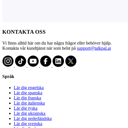
KONTAKTA OSS
Vi finns alltid här om du har några frågor eller behöver hjälp.
Kontakta vår kundtjänst när som helst på
support@talkpal.ai
Språk
Lär dig engelska
Lär dig spanska
Lär dig franska
Lär dig italienska
Lär dig tyska
Lär dig ukrainska
Lär dig nederländska
Lär dig svenska