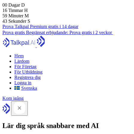
00
Dagar
D
16
Timmar
H
59
Minuter
M
42
Sekunder
S
Prova Talkpal Premium gratis i 14 dagar
Prova gratis
Begränsat erbjudande:
Prova gratis i 2 veckor
Hem
Lärdom
För Företag
För Utbildning
Registrera dig
Logga in
Svenska
Kom igång
Lär dig språk snabbare med AI