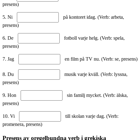
presens)
5. Ni
på kontoret idag. (Verb: arbeta,
presens)
6. De
fotboll varje helg. (Verb: spela,
presens)
7. Jag
en film på TV nu. (Verb: se, presens)
8. Du
musik varje kväll. (Verb: lyssna,
presens)
9. Hon
sin familj mycket. (Verb: älska,
presens)
10. Vi
till skolan varje dag. (Verb:
promenera, presens)
Presens av oregelbundna verb i grekiska