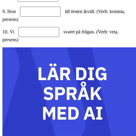
9. Hon
till festen ikväll. (Verb: komma,
presens)
10. Vi
svaret på frågan. (Verb: veta,
presens)