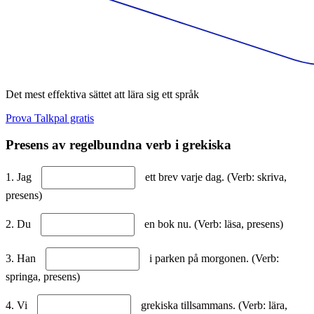
Det mest effektiva sättet att lära sig ett språk
Prova Talkpal gratis
Presens av regelbundna verb i grekiska
1. Jag
ett brev varje dag. (Verb: skriva,
presens)
2. Du
en bok nu. (Verb: läsa, presens)
3. Han
i parken på morgonen. (Verb:
springa, presens)
4. Vi
grekiska tillsammans. (Verb: lära,