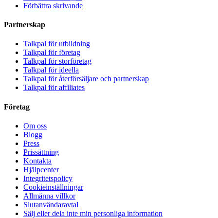
Förbättra skrivande
Partnerskap
Talkpal för utbildning
Talkpal för företag
Talkpal för storföretag
Talkpal för ideella
Talkpal för återförsäljare och partnerskap
Talkpal för affiliates
Företag
Om oss
Blogg
Press
Prissättning
Kontakta
Hjälpcenter
Integritetspolicy
Cookieinställningar
Allmänna villkor
Slutanvändaravtal
Sälj eller dela inte min personliga information