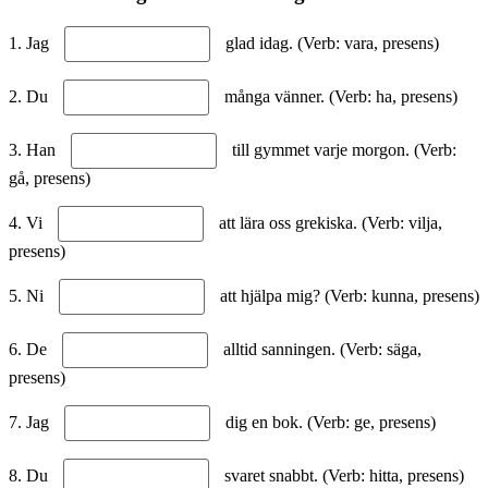
1. Jag
glad idag. (Verb: vara, presens)
2. Du
många vänner. (Verb: ha, presens)
3. Han
till gymmet varje morgon. (Verb:
gå, presens)
4. Vi
att lära oss grekiska. (Verb: vilja,
presens)
5. Ni
att hjälpa mig? (Verb: kunna, presens)
6. De
alltid sanningen. (Verb: säga,
presens)
7. Jag
dig en bok. (Verb: ge, presens)
8. Du
svaret snabbt. (Verb: hitta, presens)