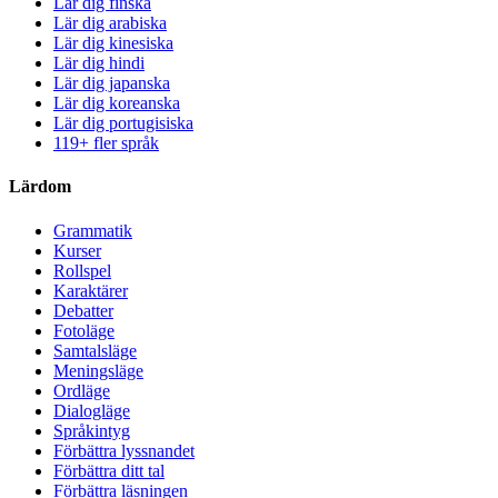
Lär dig finska
Lär dig arabiska
Lär dig kinesiska
Lär dig hindi
Lär dig japanska
Lär dig koreanska
Lär dig portugisiska
119+ fler språk
Lärdom
Grammatik
Kurser
Rollspel
Karaktärer
Debatter
Fotoläge
Samtalsläge
Meningsläge
Ordläge
Dialogläge
Språkintyg
Förbättra lyssnandet
Förbättra ditt tal
Förbättra läsningen