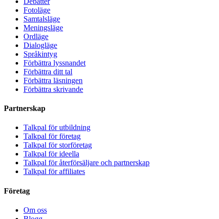
Debatter
Fotoläge
Samtalsläge
Meningsläge
Ordläge
Dialogläge
Språkintyg
Förbättra lyssnandet
Förbättra ditt tal
Förbättra läsningen
Förbättra skrivande
Partnerskap
Talkpal för utbildning
Talkpal för företag
Talkpal för storföretag
Talkpal för ideella
Talkpal för återförsäljare och partnerskap
Talkpal för affiliates
Företag
Om oss
Blogg