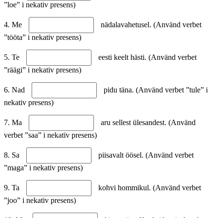
”loe” i nekativ presens)
4. Me
nädalavahetusel. (Använd verbet
”tööta” i nekativ presens)
5. Te
eesti keelt hästi. (Använd verbet
”räägi” i nekativ presens)
6. Nad
pidu täna. (Använd verbet ”tule” i
nekativ presens)
7. Ma
aru sellest ülesandest. (Använd
verbet ”saa” i nekativ presens)
8. Sa
piisavalt öösel. (Använd verbet
”maga” i nekativ presens)
9. Ta
kohvi hommikul. (Använd verbet
”joo” i nekativ presens)