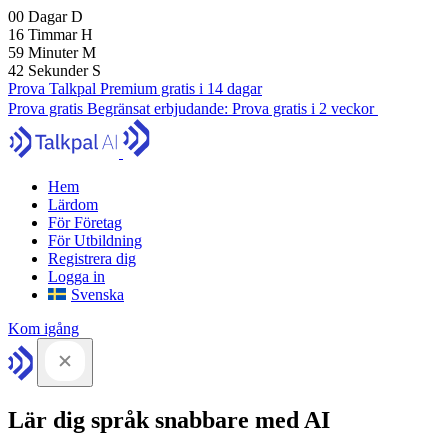
00
Dagar
D
16
Timmar
H
59
Minuter
M
42
Sekunder
S
Prova Talkpal Premium gratis i 14 dagar
Prova gratis
Begränsat erbjudande:
Prova gratis i 2 veckor
Hem
Lärdom
För Företag
För Utbildning
Registrera dig
Logga in
Svenska
Kom igång
Lär dig språk snabbare med AI