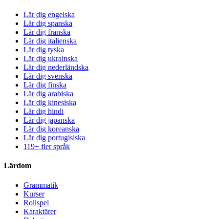
Lär dig engelska
Lär dig spanska
Lär dig franska
Lär dig italienska
Lär dig tyska
Lär dig ukrainska
Lär dig nederländska
Lär dig svenska
Lär dig finska
Lär dig arabiska
Lär dig kinesiska
Lär dig hindi
Lär dig japanska
Lär dig koreanska
Lär dig portugisiska
119+ fler språk
Lärdom
Grammatik
Kurser
Rollspel
Karaktärer