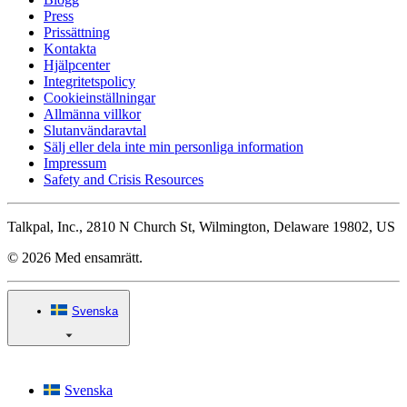
Press
Prissättning
Kontakta
Hjälpcenter
Integritetspolicy
Cookieinställningar
Allmänna villkor
Slutanvändaravtal
Sälj eller dela inte min personliga information
Impressum
Safety and Crisis Resources
Talkpal, Inc., 2810 N Church St, Wilmington, Delaware 19802, US
© 2026 Med ensamrätt.
Svenska
Svenska