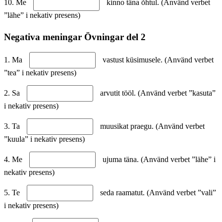
10. Me
kinno täna õhtul. (Använd verbet
”lähe” i nekativ presens)
Negativa meningar Övningar del 2
1. Ma
vastust küsimusele. (Använd verbet
”tea” i nekativ presens)
2. Sa
arvutit tööl. (Använd verbet ”kasuta”
i nekativ presens)
3. Ta
muusikat praegu. (Använd verbet
”kuula” i nekativ presens)
4. Me
ujuma täna. (Använd verbet ”lähe” i
nekativ presens)
5. Te
seda raamatut. (Använd verbet ”vali”
i nekativ presens)