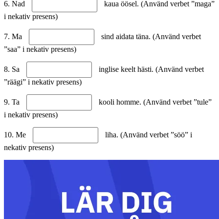
6. Nad
kaua öösel. (Använd verbet ”maga”
i nekativ presens)
7. Ma
sind aidata täna. (Använd verbet
”saa” i nekativ presens)
8. Sa
inglise keelt hästi. (Använd verbet
”räägi” i nekativ presens)
9. Ta
kooli homme. (Använd verbet ”tule”
i nekativ presens)
10. Me
liha. (Använd verbet ”söö” i
nekativ presens)