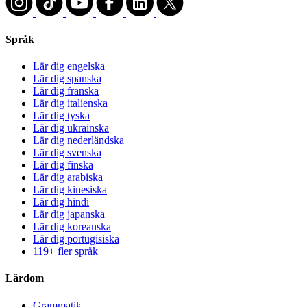
Språk
Lär dig engelska
Lär dig spanska
Lär dig franska
Lär dig italienska
Lär dig tyska
Lär dig ukrainska
Lär dig nederländska
Lär dig svenska
Lär dig finska
Lär dig arabiska
Lär dig kinesiska
Lär dig hindi
Lär dig japanska
Lär dig koreanska
Lär dig portugisiska
119+ fler språk
Lärdom
Grammatik