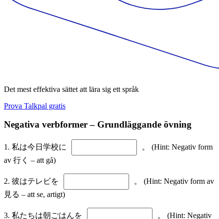
Det mest effektiva sättet att lära sig ett språk
Prova Talkpal gratis
Negativa verbformer – Grundläggande övning
1. 私は今日学校に
。 (Hint: Negativ form
av 行く – att gå)
2. 彼はテレビを
。 (Hint: Negativ form av
見る – att se, artigt)
3. 私たちは朝ごはんを
。 (Hint: Negativ