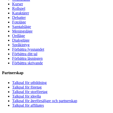
Kurser
Rollspel
Karaktärer
Debatter
Fotoläge
Samtalsläge
Meningsläge
Ordläge
Dialogläge
Språkintyg
Förbättra lyssnandet
Förbättra ditt tal
Förbättra läsningen
Förbättra skrivande
Partnerskap
Talkpal för utbildning
Talkpal för företag
Talkpal för storföretag
Talkpal för ideella
Talkpal för återförsäljare och partnerskap
Talkpal för affiliates