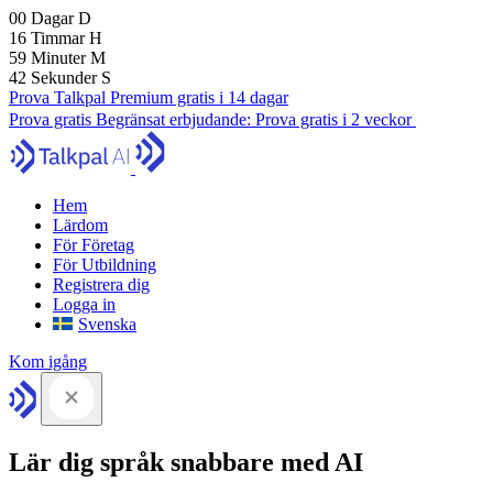
00
Dagar
D
16
Timmar
H
59
Minuter
M
41
Sekunder
S
Prova Talkpal Premium gratis i 14 dagar
Prova gratis
Begränsat erbjudande:
Prova gratis i 2 veckor
Hem
Lärdom
För Företag
För Utbildning
Registrera dig
Logga in
Svenska
Kom igång
Lär dig språk snabbare med AI