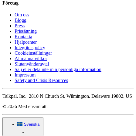
Företag
Om oss
Blogg
Press
Prissättning
Kontakta
Hjälpcenter
Integritetspolicy
Cookieinställningar
Allmänna villkor
Slutanvändaravtal
Sälj eller dela inte min personliga information
Impressum
Safety and Crisis Resources
Talkpal, Inc., 2810 N Church St, Wilmington, Delaware 19802, US
© 2026 Med ensamrätt.
Svenska