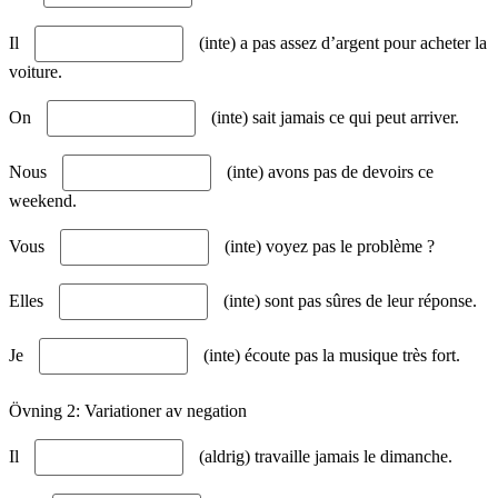
Il
(inte) a pas assez d’argent pour acheter la
voiture.
On
(inte) sait jamais ce qui peut arriver.
Nous
(inte) avons pas de devoirs ce
weekend.
Vous
(inte) voyez pas le problème ?
Elles
(inte) sont pas sûres de leur réponse.
Je
(inte) écoute pas la musique très fort.
Övning 2: Variationer av negation
Il
(aldrig) travaille jamais le dimanche.