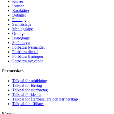
Kurser
Rollspel
Karaktärer
Debatter
Fotoläge
Samtalsläge
Meningsläge
Ordläge
Dialogläge
Språkintyg
Förbättra lyssnandet
Förbättra ditt tal
Förbättra läsningen
Förbättra skrivande
Partnerskap
Talkpal för utbildning
Talkpal för företag
Talkpal för storföretag
Talkpal för ideella
Talkpal för återförsäljare och partnerskap
Talkpal för affiliates
Företag