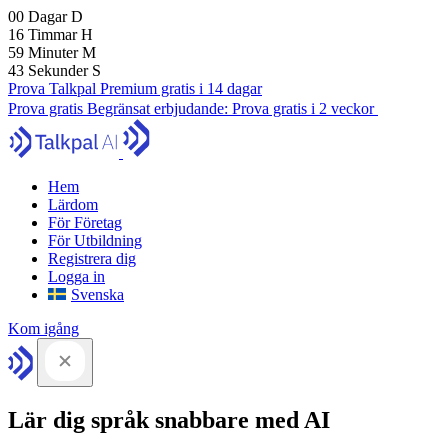
00
Dagar
D
16
Timmar
H
59
Minuter
M
41
Sekunder
S
Prova Talkpal Premium gratis i 14 dagar
Prova gratis
Begränsat erbjudande:
Prova gratis i 2 veckor
Hem
Lärdom
För Företag
För Utbildning
Registrera dig
Logga in
Svenska
Kom igång
Lär dig språk snabbare med AI