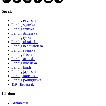
Språk
Lär dig engelska
Lär dig spanska
Lär dig franska
Lär dig italienska
Lär dig tyska
Lär dig ukrainska
Lär dig nederländska
Lär dig svenska
Lär dig finska
Lär dig arabiska
Lär dig kinesiska
Lär dig hindi
Lär dig japanska
Lär dig koreanska
Lär dig portugisiska
119+ fler språk
Lärdom
Grammatik