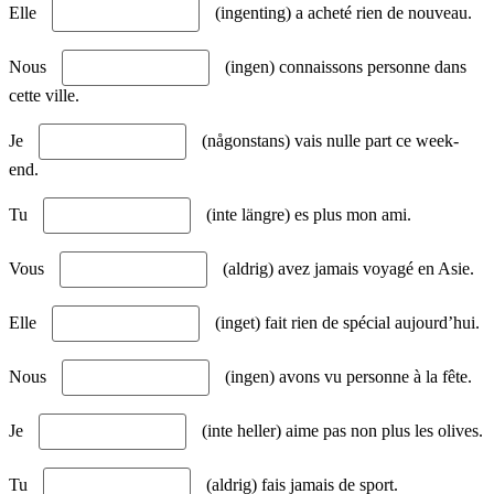
Elle
(ingenting) a acheté rien de nouveau.
Nous
(ingen) connaissons personne dans
cette ville.
Je
(någonstans) vais nulle part ce week-
end.
Tu
(inte längre) es plus mon ami.
Vous
(aldrig) avez jamais voyagé en Asie.
Elle
(inget) fait rien de spécial aujourd’hui.
Nous
(ingen) avons vu personne à la fête.
Je
(inte heller) aime pas non plus les olives.
Tu
(aldrig) fais jamais de sport.