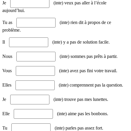
Je
(inte) veux pas aller à l’école
aujourd’hui.
Tu as
(inte) rien dit à propos de ce
problème.
Il
(inte) y a pas de solution facile.
Nous
(inte) sommes pas prêts à partir.
Vous
(inte) avez pas fini votre travail.
Elles
(inte) comprennent pas la question.
Je
(inte) trouve pas mes lunettes.
Elle
(inte) aime pas les bonbons.
Tu
(inte) parles pas assez fort.