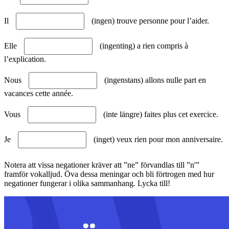
Il
(ingen) trouve personne pour l’aider.
Elle
(ingenting) a rien compris à
l’explication.
Nous
(ingenstans) allons nulle part en
vacances cette année.
Vous
(inte längre) faites plus cet exercice.
Je
(inget) veux rien pour mon anniversaire.
Notera att vissa negationer kräver att ”ne” förvandlas till ”n'”
framför vokalljud. Öva dessa meningar och bli förtrogen med hur
negationer fungerar i olika sammanhang. Lycka till!