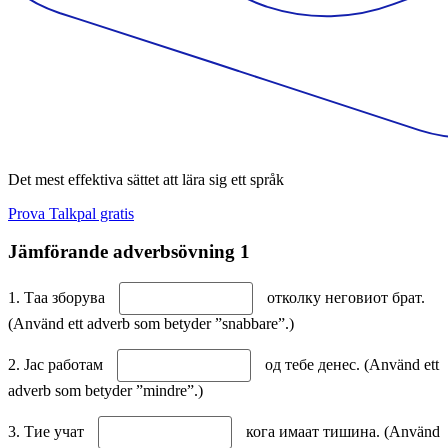
Det mest effektiva sättet att lära sig ett språk
Prova Talkpal gratis
Jämförande adverbsövning 1
1. Таа зборува
отколку неговиот брат.
(Använd ett adverb som betyder ”snabbare”.)
2. Јас работам
од тебе денес. (Använd ett
adverb som betyder ”mindre”.)
3. Тие учат
кога имаат тишина. (Använd