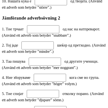
10. Нашата куќа е
од твојата. (Använd
ett adverb som betyder ”större”.)
Jämförande adverbsövning 2
1. Тие трчаат
од нас на натпреварот.
(Använd ett adverb som betyder ”snabbare”.)
2. Тој јаде
шеќер од претходно. (Använd
ett adverb som betyder ”mindre”.)
3. Таа пишува
од другите ученици.
(Använd ett adverb som betyder ”mer noggrant”.)
4. Ние зборуваме
кога сме во група.
(Använd ett adverb som betyder ”högre” volym.)
5. Тие спијат
отколку порано. (Använd
ett adverb som betyder ”djupare” sömn.)