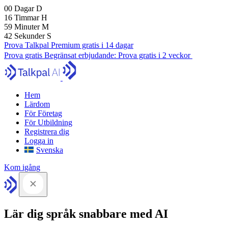
00
Dagar
D
16
Timmar
H
59
Minuter
M
41
Sekunder
S
Prova Talkpal Premium gratis i 14 dagar
Prova gratis
Begränsat erbjudande:
Prova gratis i 2 veckor
Hem
Lärdom
För Företag
För Utbildning
Registrera dig
Logga in
Svenska
Kom igång
Lär dig språk snabbare med AI