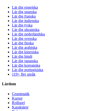
Lär dig engelska
Lär dig spanska
Lär dig franska
Lär dig italienska
Lär dig tyska
Lär dig ukrainska
Lär dig nederländska
Lär dig svenska
Lär dig finska
Lär dig arabiska
Lär dig kinesiska
Lär dig hindi
Lär dig japanska
Lär dig koreanska
Lär dig portugisiska
119+ fler språk
Lärdom
Grammatik
Kurser
Rollspel
Karaktärer