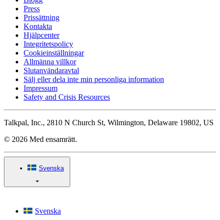
Press
Prissättning
Kontakta
Hjälpcenter
Integritetspolicy
Cookieinställningar
Allmänna villkor
Slutanvändaravtal
Sälj eller dela inte min personliga information
Impressum
Safety and Crisis Resources
Talkpal, Inc., 2810 N Church St, Wilmington, Delaware 19802, US
© 2026 Med ensamrätt.
Svenska
Svenska