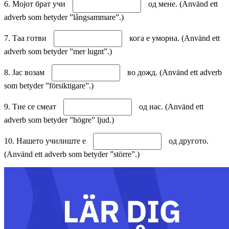
6. Мојот брат учи
од мене. (Använd ett
adverb som betyder ”långsammare”.)
7. Таа готви
кога е уморна. (Använd ett
adverb som betyder ”mer lugnt”.)
8. Јас возам
во дожд. (Använd ett adverb
som betyder ”försiktigare”.)
9. Тие се смеат
од нас. (Använd ett
adverb som betyder ”högre” ljud.)
10. Нашето училиште е
од другото.
(Använd ett adverb som betyder ”större”.)