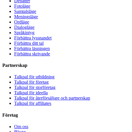
Debatter
Fotoläge
Samtalsläge
Meningsläge
Ordläge
Dialogläge
Språkintyg
Förbättra lyssnandet
Förbättra ditt tal
Förbättra läsningen
Förbättra skrivande
Partnerskap
Talkpal för utbildning
Talkpal för företag
Talkpal för storföretag
Talkpal för ideella
Talkpal för återförsäljare och partnerskap
Talkpal för affiliates
Företag
Om oss
Blogg