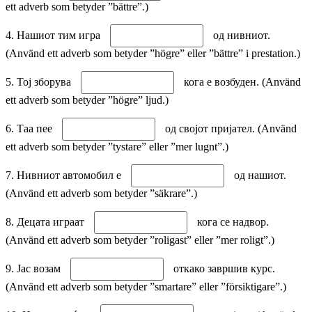
ett adverb som betyder ”bättre”.)
4. Нашиот тим игра
од нивниот.
(Använd ett adverb som betyder ”högre” eller ”bättre” i prestation.)
5. Тој зборува
кога е возбуден. (Använd
ett adverb som betyder ”högre” ljud.)
6. Таа пее
од својот пријател. (Använd
ett adverb som betyder ”tystare” eller ”mer lugnt”.)
7. Нивниот автомобил е
од нашиот.
(Använd ett adverb som betyder ”säkrare”.)
8. Децата играат
кога се надвор.
(Använd ett adverb som betyder ”roligast” eller ”mer roligt”.)
9. Јас возам
откако завршив курс.
(Använd ett adverb som betyder ”smartare” eller ”försiktigare”.)