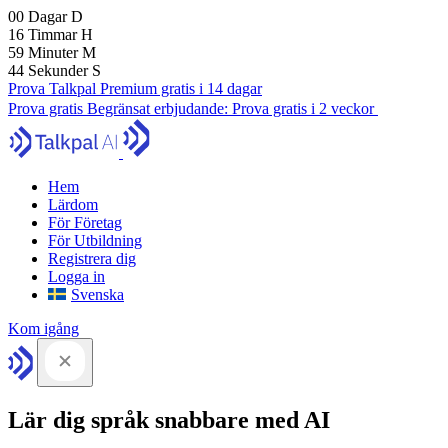
00
Dagar
D
16
Timmar
H
59
Minuter
M
43
Sekunder
S
Prova Talkpal Premium gratis i 14 dagar
Prova gratis
Begränsat erbjudande:
Prova gratis i 2 veckor
Hem
Lärdom
För Företag
För Utbildning
Registrera dig
Logga in
Svenska
Kom igång
Lär dig språk snabbare med AI