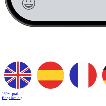
130+ språk
Börja lära dig