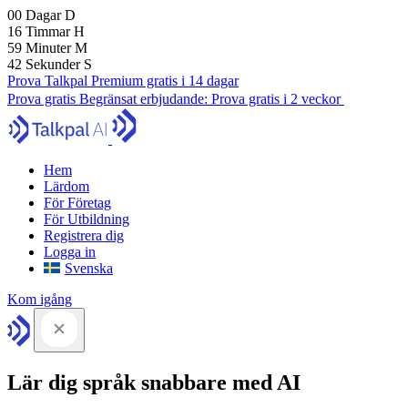
00
Dagar
D
16
Timmar
H
59
Minuter
M
41
Sekunder
S
Prova Talkpal Premium gratis i 14 dagar
Prova gratis
Begränsat erbjudande:
Prova gratis i 2 veckor
Hem
Lärdom
För Företag
För Utbildning
Registrera dig
Logga in
Svenska
Kom igång
Lär dig språk snabbare med AI