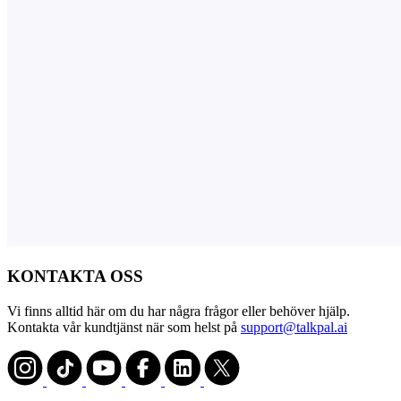
KONTAKTA OSS
Vi finns alltid här om du har några frågor eller behöver hjälp.
Kontakta vår kundtjänst när som helst på
support@talkpal.ai