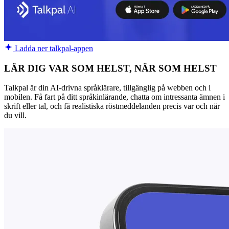
Ladda ner talkpal-appen
LÄR DIG VAR SOM HELST, NÄR SOM HELST
Talkpal är din AI-drivna språklärare, tillgänglig på webben och i
mobilen. Få fart på ditt språkinlärande, chatta om intressanta ämnen i
skrift eller tal, och få realistiska röstmeddelanden precis var och när
du vill.