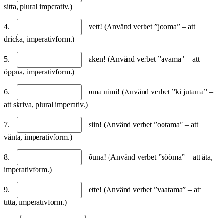
sitta, plural imperativ.)
4.
vett! (Använd verbet ”jooma” – att
dricka, imperativform.)
5.
aken! (Använd verbet ”avama” – att
öppna, imperativform.)
6.
oma nimi! (Använd verbet ”kirjutama” –
att skriva, plural imperativ.)
7.
siin! (Använd verbet ”ootama” – att
vänta, imperativform.)
8.
õuna! (Använd verbet ”sööma” – att äta,
imperativform.)
9.
ette! (Använd verbet ”vaatama” – att
titta, imperativform.)