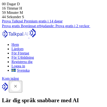
00
Dagar
D
16
Timmar
H
59
Minuter
M
43
Sekunder
S
Prova Talkpal Premium gratis i 14 dagar
Prova gratis
Begränsat erbjudande:
Prova gratis i 2 veckor
Hem
Lärdom
För Företag
För Utbildning
Registrera dig
Logga in
Svenska
Kom igång
Lär dig språk snabbare med AI