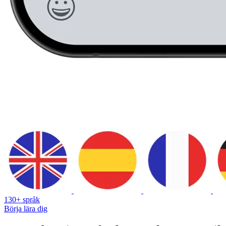
130+ språk
Börja lära dig