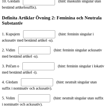
10. Gledam
(hint: maskulin singular utan
bestämd artikelssuffix).
Definita Artiklar Övning 2: Feminina och Neutrala
Substantiv
1. Kupujem
(hint: feminin singular i
ackusativ med bestämd artikel -u).
2. Vidim
(hint: feminin singular ackusativ
med bestämd artikel -u).
3. Pričam o
(hint: feminin singular i lokativ
med bestämd artikel -i).
4. Gledam
(hint: neutralt singular utan
suffix i nominativ och ackusativ).
5. Volim
(hint: neutralt singular utan suffix
i nominativ och ackusativ).