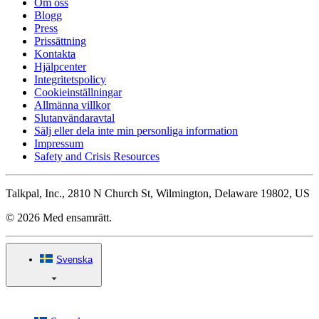
Om oss
Blogg
Press
Prissättning
Kontakta
Hjälpcenter
Integritetspolicy
Cookieinställningar
Allmänna villkor
Slutanvändaravtal
Sälj eller dela inte min personliga information
Impressum
Safety and Crisis Resources
Talkpal, Inc., 2810 N Church St, Wilmington, Delaware 19802, US
© 2026 Med ensamrätt.
Svenska