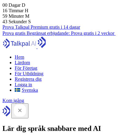
00
Dagar
D
16
Timmar
H
59
Minuter
M
42
Sekunder
S
Prova Talkpal Premium gratis i 14 dagar
Prova gratis
Begränsat erbjudande:
Prova gratis i 2 veckor
Hem
Lärdom
För Företag
För Utbildning
Registrera dig
Logga in
Svenska
Kom igång
Lär dig språk snabbare med AI