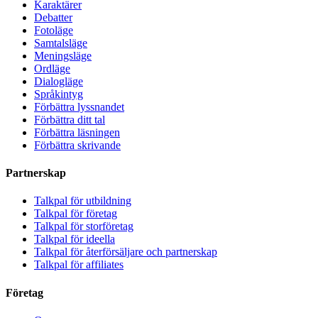
Karaktärer
Debatter
Fotoläge
Samtalsläge
Meningsläge
Ordläge
Dialogläge
Språkintyg
Förbättra lyssnandet
Förbättra ditt tal
Förbättra läsningen
Förbättra skrivande
Partnerskap
Talkpal för utbildning
Talkpal för företag
Talkpal för storföretag
Talkpal för ideella
Talkpal för återförsäljare och partnerskap
Talkpal för affiliates
Företag