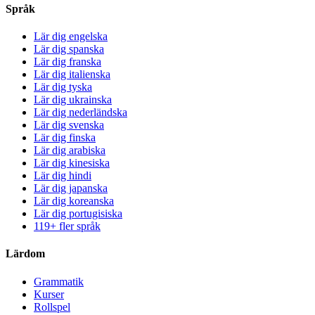
Språk
Lär dig engelska
Lär dig spanska
Lär dig franska
Lär dig italienska
Lär dig tyska
Lär dig ukrainska
Lär dig nederländska
Lär dig svenska
Lär dig finska
Lär dig arabiska
Lär dig kinesiska
Lär dig hindi
Lär dig japanska
Lär dig koreanska
Lär dig portugisiska
119+ fler språk
Lärdom
Grammatik
Kurser
Rollspel