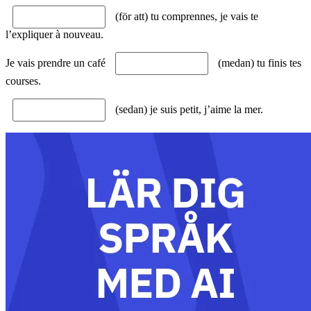
(för att) tu comprennes, je vais te
l’expliquer à nouveau.
Je vais prendre un café
(medan) tu finis tes
courses.
(sedan) je suis petit, j’aime la mer.