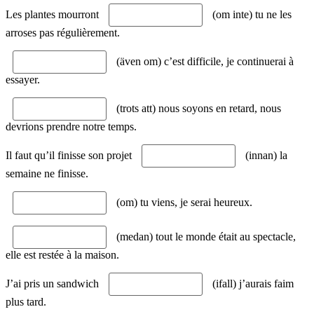
Les plantes mourront
(om inte) tu ne les
arroses pas régulièrement.
(även om) c’est difficile, je continuerai à
essayer.
(trots att) nous soyons en retard, nous
devrions prendre notre temps.
Il faut qu’il finisse son projet
(innan) la
semaine ne finisse.
(om) tu viens, je serai heureux.
(medan) tout le monde était au spectacle,
elle est restée à la maison.
J’ai pris un sandwich
(ifall) j’aurais faim
plus tard.