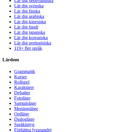
Lär dig nederländska
Lär dig svenska
Lär dig finska
Lär dig arabiska
Lär dig kinesiska
Lär dig hindi
Lär dig japanska
Lär dig koreanska
Lär dig portugisiska
119+ fler språk
Lärdom
Grammatik
Kurser
Rollspel
Karaktärer
Debatter
Fotoläge
Samtalsläge
Meningsläge
Ordläge
Dialogläge
Språkintyg
Förbättra lyssnandet