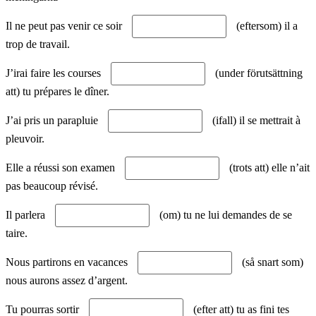
Il ne peut pas venir ce soir
(eftersom) il a
trop de travail.
J’irai faire les courses
(under förutsättning
att) tu prépares le dîner.
J’ai pris un parapluie
(ifall) il se mettrait à
pleuvoir.
Elle a réussi son examen
(trots att) elle n’ait
pas beaucoup révisé.
Il parlera
(om) tu ne lui demandes de se
taire.
Nous partirons en vacances
(så snart som)
nous aurons assez d’argent.
Tu pourras sortir
(efter att) tu as fini tes