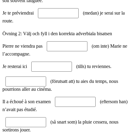
soit souvent fatiguée.
Je te préviendrai
(medan) je serai sur la
route.
Övning 2: Välj och fyll i den korrekta adverbiala bisatsen
Pierre ne viendra pas
(om inte) Marie ne
l’accompagne.
Je resterai ici
(tills) tu reviennes.
(förutsatt att) tu aies du temps, nous
pourrions aller au cinéma.
Il a échoué à son examen
(eftersom han)
n’avait pas étudié.
(så snart som) la pluie cessera, nous
sortirons jouer.