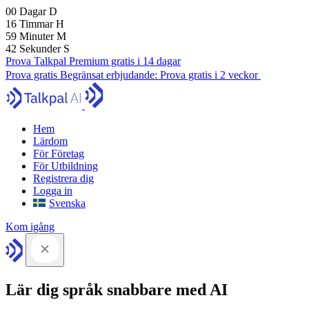
00
Dagar
D
16
Timmar
H
59
Minuter
M
41
Sekunder
S
Prova Talkpal Premium gratis i 14 dagar
Prova gratis
Begränsat erbjudande:
Prova gratis i 2 veckor
Hem
Lärdom
För Företag
För Utbildning
Registrera dig
Logga in
Svenska
Kom igång
Lär dig språk snabbare med AI