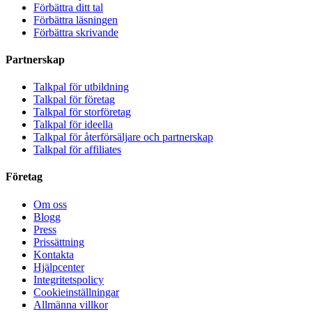
Förbättra ditt tal
Förbättra läsningen
Förbättra skrivande
Partnerskap
Talkpal för utbildning
Talkpal för företag
Talkpal för storföretag
Talkpal för ideella
Talkpal för återförsäljare och partnerskap
Talkpal för affiliates
Företag
Om oss
Blogg
Press
Prissättning
Kontakta
Hjälpcenter
Integritetspolicy
Cookieinställningar
Allmänna villkor