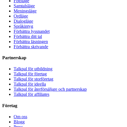
Fotoläge
Samtalsläge
Meningsläge
Ordläge
Dialogläge
Språkintyg
Förbättra lyssnandet
Förbättra ditt tal
Förbättra läsningen
Förbättra skrivande
Partnerskap
Talkpal för utbildning
Talkpal för företag
Talkpal för storföretag
Talkpal för ideella
Talkpal för återförsäljare och partnerskap
Talkpal för affiliates
Företag
Om oss
Blogg
Press