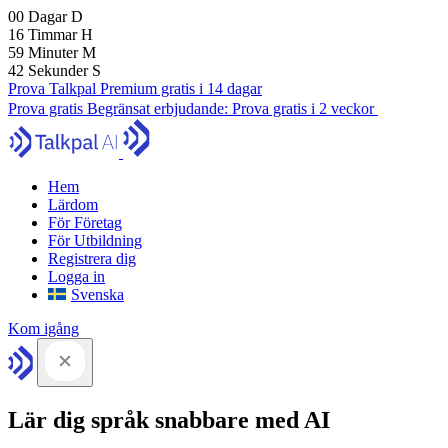
00
Dagar
D
16
Timmar
H
59
Minuter
M
41
Sekunder
S
Prova Talkpal Premium gratis i 14 dagar
Prova gratis
Begränsat erbjudande:
Prova gratis i 2 veckor
Hem
Lärdom
För Företag
För Utbildning
Registrera dig
Logga in
Svenska
Kom igång
Lär dig språk snabbare med AI