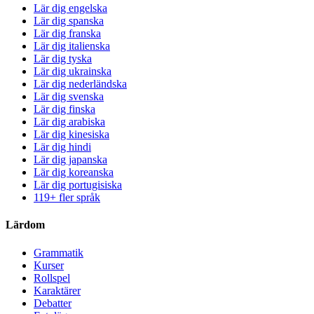
Lär dig engelska
Lär dig spanska
Lär dig franska
Lär dig italienska
Lär dig tyska
Lär dig ukrainska
Lär dig nederländska
Lär dig svenska
Lär dig finska
Lär dig arabiska
Lär dig kinesiska
Lär dig hindi
Lär dig japanska
Lär dig koreanska
Lär dig portugisiska
119+ fler språk
Lärdom
Grammatik
Kurser
Rollspel
Karaktärer
Debatter