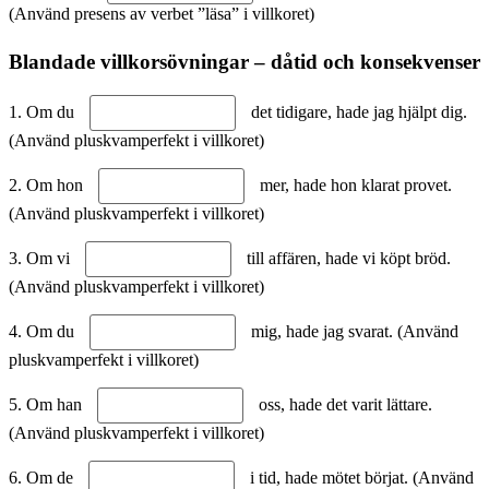
(Använd presens av verbet ”läsa” i villkoret)
Blandade villkorsövningar – dåtid och konsekvenser
1. Om du
det tidigare, hade jag hjälpt dig.
(Använd pluskvamperfekt i villkoret)
2. Om hon
mer, hade hon klarat provet.
(Använd pluskvamperfekt i villkoret)
3. Om vi
till affären, hade vi köpt bröd.
(Använd pluskvamperfekt i villkoret)
4. Om du
mig, hade jag svarat. (Använd
pluskvamperfekt i villkoret)
5. Om han
oss, hade det varit lättare.
(Använd pluskvamperfekt i villkoret)
6. Om de
i tid, hade mötet börjat. (Använd