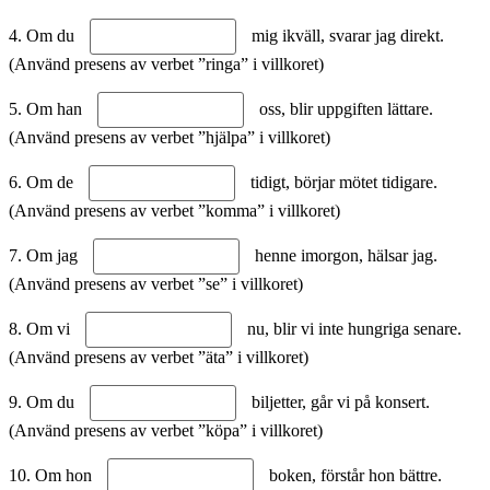
4. Om du
mig ikväll, svarar jag direkt.
(Använd presens av verbet ”ringa” i villkoret)
5. Om han
oss, blir uppgiften lättare.
(Använd presens av verbet ”hjälpa” i villkoret)
6. Om de
tidigt, börjar mötet tidigare.
(Använd presens av verbet ”komma” i villkoret)
7. Om jag
henne imorgon, hälsar jag.
(Använd presens av verbet ”se” i villkoret)
8. Om vi
nu, blir vi inte hungriga senare.
(Använd presens av verbet ”äta” i villkoret)
9. Om du
biljetter, går vi på konsert.
(Använd presens av verbet ”köpa” i villkoret)
10. Om hon
boken, förstår hon bättre.