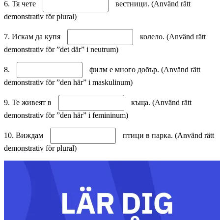
6. Тя чете
вестници. (Använd rätt
demonstrativ för plural)
7. Искам да купя
колело. (Använd rätt
demonstrativ för ”det där” i neutrum)
8.
филм е много добър. (Använd rätt
demonstrativ för ”den här” i maskulinum)
9. Те живеят в
къща. (Använd rätt
demonstrativ för ”den här” i femininum)
10. Виждам
птици в парка. (Använd rätt
demonstrativ för plural)