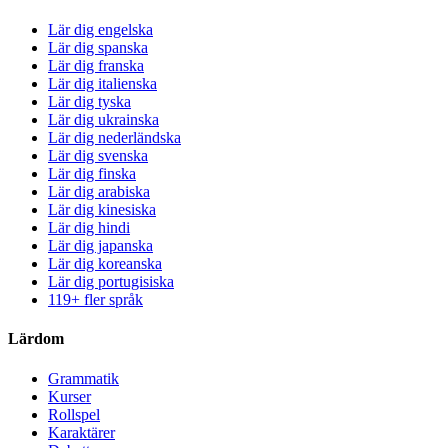
Lär dig engelska
Lär dig spanska
Lär dig franska
Lär dig italienska
Lär dig tyska
Lär dig ukrainska
Lär dig nederländska
Lär dig svenska
Lär dig finska
Lär dig arabiska
Lär dig kinesiska
Lär dig hindi
Lär dig japanska
Lär dig koreanska
Lär dig portugisiska
119+ fler språk
Lärdom
Grammatik
Kurser
Rollspel
Karaktärer