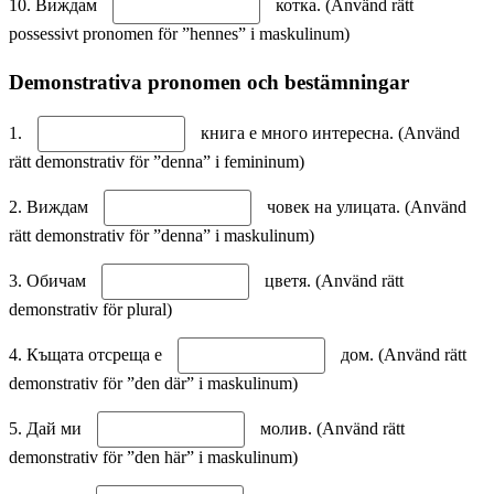
10. Виждам
котка. (Använd rätt
possessivt pronomen för ”hennes” i maskulinum)
Demonstrativa pronomen och bestämningar
1.
книга е много интересна. (Använd
rätt demonstrativ för ”denna” i femininum)
2. Виждам
човек на улицата. (Använd
rätt demonstrativ för ”denna” i maskulinum)
3. Обичам
цветя. (Använd rätt
demonstrativ för plural)
4. Къщата отсреща е
дом. (Använd rätt
demonstrativ för ”den där” i maskulinum)
5. Дай ми
молив. (Använd rätt
demonstrativ för ”den här” i maskulinum)