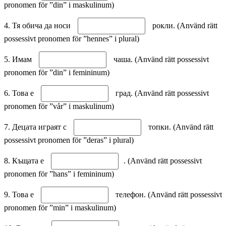
pronomen för ”din” i maskulinum)
4. Тя обича да носи
рокли. (Använd rätt
possessivt pronomen för ”hennes” i plural)
5. Имам
чаша. (Använd rätt possessivt
pronomen för ”din” i femininum)
6. Това е
град. (Använd rätt possessivt
pronomen för ”vår” i maskulinum)
7. Децата играят с
топки. (Använd rätt
possessivt pronomen för ”deras” i plural)
8. Къщата е
. (Använd rätt possessivt
pronomen för ”hans” i femininum)
9. Това е
телефон. (Använd rätt possessivt
pronomen för ”min” i maskulinum)