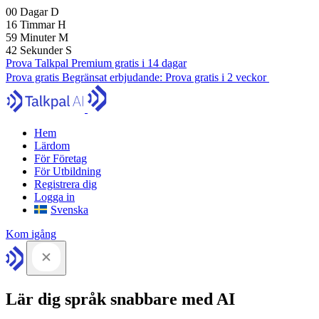
00
Dagar
D
16
Timmar
H
59
Minuter
M
41
Sekunder
S
Prova Talkpal Premium gratis i 14 dagar
Prova gratis
Begränsat erbjudande:
Prova gratis i 2 veckor
Hem
Lärdom
För Företag
För Utbildning
Registrera dig
Logga in
Svenska
Kom igång
Lär dig språk snabbare med AI