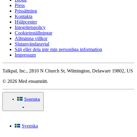
Press
Prissättning
Kontakta
Hjälpcenter
Integritetspolicy
Cookieinställningar
Allmänna villkor
Slutanvändaravtal
Sälj eller dela inte min personliga information
Impressum
Talkpal, Inc., 2810 N Church St, Wilmington, Delaware 19802, US
© 2026 Med ensamrätt.
Svenska
Svenska