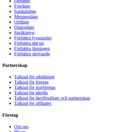
Debatter
Fotoläge
Samtalsläge
Meningsläge
Ordläge
Dialogläge
Språkintyg
Förbättra lyssnandet
Förbättra ditt tal
Förbättra läsningen
Förbättra skrivande
Partnerskap
Talkpal för utbildning
Talkpal för företag
Talkpal för storföretag
Talkpal för ideella
Talkpal för återförsäljare och partnerskap
Talkpal för affiliates
Företag
Om oss
Blogg