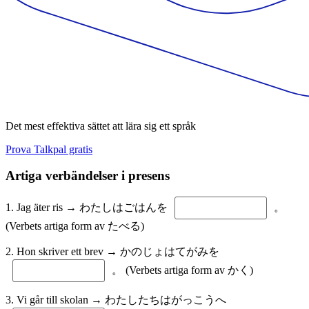
Det mest effektiva sättet att lära sig ett språk
Prova Talkpal gratis
Artiga verbändelser i presens
1. Jag äter ris → わたしはごはんを
。
(Verbets artiga form av たべる)
2. Hon skriver ett brev → かのじょはてがみを
。 (Verbets artiga form av かく)
3. Vi går till skolan → わたしたちはがっこうへ