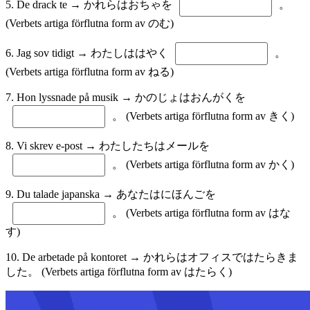
5. De drack te → かれらはおちゃを
。
(Verbets artiga förflutna form av のむ)
6. Jag sov tidigt → わたしははやく
。
(Verbets artiga förflutna form av ねる)
7. Hon lyssnade på musik → かのじょはおんがくを
。 (Verbets artiga förflutna form av きく)
8. Vi skrev e-post → わたしたちはメールを
。 (Verbets artiga förflutna form av かく)
9. Du talade japanska → あなたはにほんごを
。 (Verbets artiga förflutna form av はな
す)
10. De arbetade på kontoret → かれらはオフィスではたらきま
した。 (Verbets artiga förflutna form av はたらく)