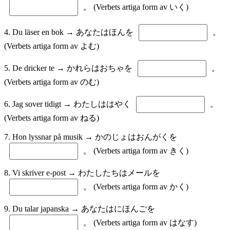
。 (Verbets artiga form av いく)
4. Du läser en bok → あなたはほんを
。
(Verbets artiga form av よむ)
5. De dricker te → かれらはおちゃを
。
(Verbets artiga form av のむ)
6. Jag sover tidigt → わたしははやく
。
(Verbets artiga form av ねる)
7. Hon lyssnar på musik → かのじょはおんがくを
。 (Verbets artiga form av きく)
8. Vi skriver e-post → わたしたちはメールを
。 (Verbets artiga form av かく)
9. Du talar japanska → あなたはにほんごを
。 (Verbets artiga form av はなす)