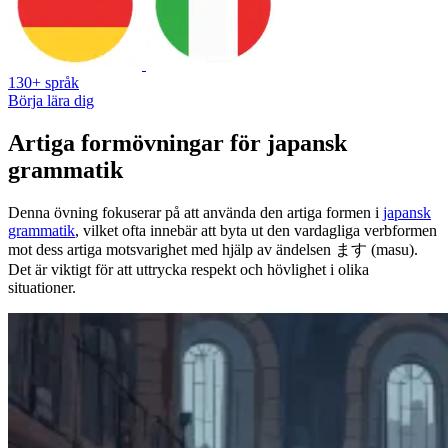
130+ språk
Börja lära dig
Artiga formövningar för japansk
grammatik
Denna övning fokuserar på att använda den artiga formen i
japansk
grammatik
, vilket ofta innebär att byta ut den vardagliga verbformen
mot dess artiga motsvarighet med hjälp av ändelsen ます (masu).
Det är viktigt för att uttrycka respekt och hövlighet i olika
situationer.