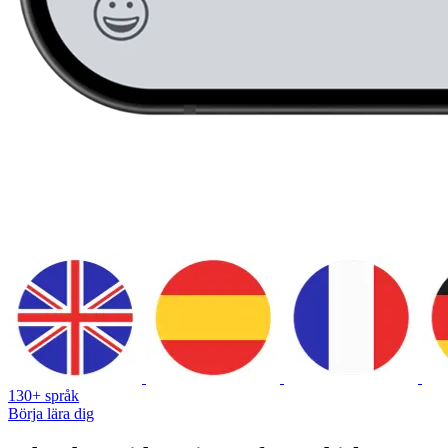
130+ språk
Börja lära dig