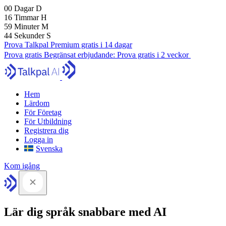
00
Dagar
D
16
Timmar
H
59
Minuter
M
43
Sekunder
S
Prova Talkpal Premium gratis i 14 dagar
Prova gratis
Begränsat erbjudande:
Prova gratis i 2 veckor
Hem
Lärdom
För Företag
För Utbildning
Registrera dig
Logga in
Svenska
Kom igång
Lär dig språk snabbare med AI