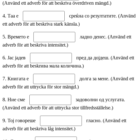
(Använd ett adverb för att beskriva överdriven mängd.)
4. Таа е
среќна со резултатите. (Använd
ett adverb för att beskriva stark känsla.)
5. Времето е
ладно денес. (Använd ett
adverb för att beskriva intensitet.)
6. Јас јадев
пред да дојдеш. (Använd ett
adverb för att beskrива мала количина.)
7. Книгата е
долга за мене. (Använd ett
adverb för att uttrycka för stor mängd.)
8. Ние сме
задоволни од услугата.
(Använd ett adverb för att uttrycka stor tillfredsställelse.)
9. Тој говореше
гласно. (Använd ett
adverb för att beskriva låg intensitet.)