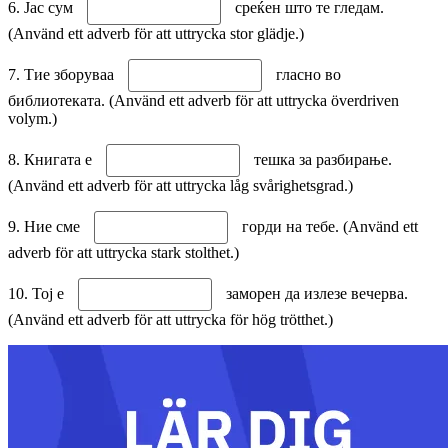
6. Јас сум
среќен што те гледам.
(Använd ett adverb för att uttrycka stor glädje.)
7. Тие зборуваа
гласно во
библиотеката. (Använd ett adverb för att uttrycka överdriven
volym.)
8. Книгата е
тешка за разбирање.
(Använd ett adverb för att uttrycka låg svårighetsgrad.)
9. Ние сме
горди на тебе. (Använd ett
adverb för att uttrycka stark stolthet.)
10. Тој е
заморен да излезе вечерва.
(Använd ett adverb för att uttrycka för hög trötthet.)