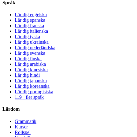
Språk
Lär dig engelska
Lär dig spanska
Lär dig franska
Lär dig italienska
Lär dig tyska
Lär dig ukrainska
Lär dig nederländska
Lär dig svenska
Lär dig finska
Lär dig arabiska
Lär dig kinesiska
Lär dig hindi
Lär dig japanska
Lär dig koreanska
Lär dig portugisiska
119+ fler språk
Lärdom
Grammatik
Kurser
Rollspel