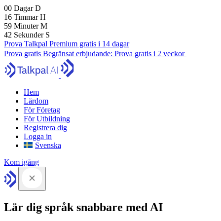
00
Dagar
D
16
Timmar
H
59
Minuter
M
41
Sekunder
S
Prova Talkpal Premium gratis i 14 dagar
Prova gratis
Begränsat erbjudande:
Prova gratis i 2 veckor
Hem
Lärdom
För Företag
För Utbildning
Registrera dig
Logga in
Svenska
Kom igång
Lär dig språk snabbare med AI