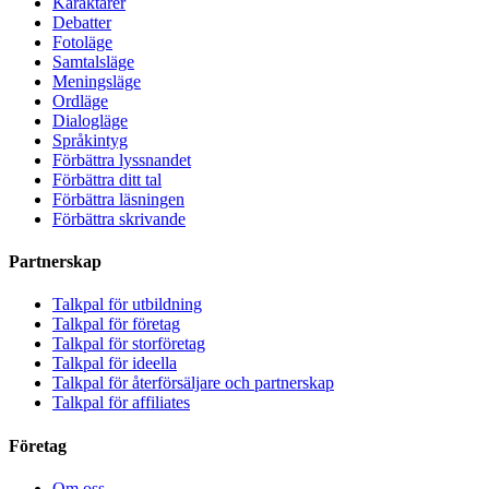
Karaktärer
Debatter
Fotoläge
Samtalsläge
Meningsläge
Ordläge
Dialogläge
Språkintyg
Förbättra lyssnandet
Förbättra ditt tal
Förbättra läsningen
Förbättra skrivande
Partnerskap
Talkpal för utbildning
Talkpal för företag
Talkpal för storföretag
Talkpal för ideella
Talkpal för återförsäljare och partnerskap
Talkpal för affiliates
Företag
Om oss