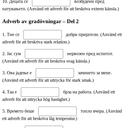
10. Децата се
возбудени пред
патувањето. (Använd ett adverb för att beskriva extrem känsla.)
Adverb av gradövningar – Del 2
1. Тие се
добри пријатели. (Använd ett
adverb för att beskriva stark relation.)
2. Јас сум
нервозен пред испитот.
(Använd ett adverb för att beskriva svag känsla.)
3. Ова јадење е
зачинето за мене.
(Använd ett adverb för att uttrycka för stark smak.)
4. Таа е
брза на работа. (Använd ett
adverb för att uttrycka hög hastighet.)
5. Времето беше
топло вчера. (Använd
ett adverb för att beskriva låg temperatur.)