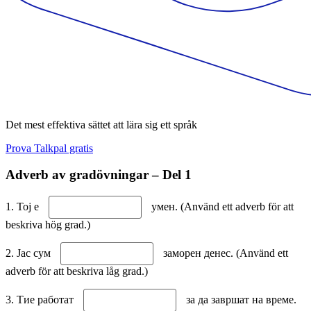
Det mest effektiva sättet att lära sig ett språk
Prova Talkpal gratis
Adverb av gradövningar – Del 1
1. Тој е
умeн. (Använd ett adverb för att
beskriva hög grad.)
2. Јас сум
заморен денес. (Använd ett
adverb för att beskriva låg grad.)
3. Тие работат
за да завршат на време.