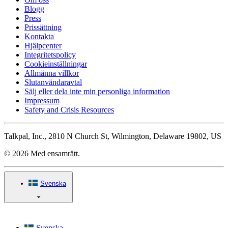
Blogg
Press
Prissättning
Kontakta
Hjälpcenter
Integritetspolicy
Cookieinställningar
Allmänna villkor
Slutanvändaravtal
Sälj eller dela inte min personliga information
Impressum
Safety and Crisis Resources
Talkpal, Inc., 2810 N Church St, Wilmington, Delaware 19802, US
© 2026 Med ensamrätt.
Svenska
Svenska