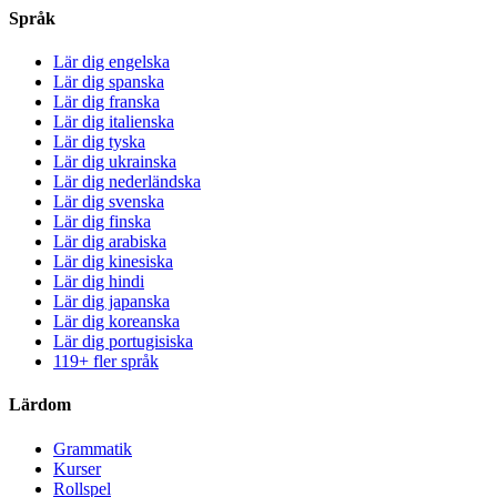
Språk
Lär dig engelska
Lär dig spanska
Lär dig franska
Lär dig italienska
Lär dig tyska
Lär dig ukrainska
Lär dig nederländska
Lär dig svenska
Lär dig finska
Lär dig arabiska
Lär dig kinesiska
Lär dig hindi
Lär dig japanska
Lär dig koreanska
Lär dig portugisiska
119+ fler språk
Lärdom
Grammatik
Kurser
Rollspel