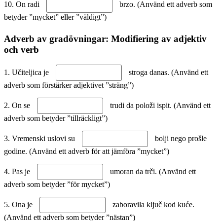
10. On radi
brzo. (Använd ett adverb som
betyder ”mycket” eller ”väldigt”)
Adverb av gradövningar: Modifiering av adjektiv
och verb
1. Učiteljica je
stroga danas. (Använd ett
adverb som förstärker adjektivet ”sträng”)
2. On se
trudi da položi ispit. (Använd ett
adverb som betyder ”tillräckligt”)
3. Vremenski uslovi su
bolji nego prošle
godine. (Använd ett adverb för att jämföra ”mycket”)
4. Pas je
umoran da trči. (Använd ett
adverb som betyder ”för mycket”)
5. Ona je
zaboravila ključ kod kuće.
(Använd ett adverb som betyder ”nästan”)