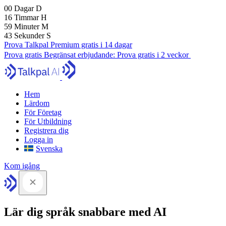
00
Dagar
D
16
Timmar
H
59
Minuter
M
41
Sekunder
S
Prova Talkpal Premium gratis i 14 dagar
Prova gratis
Begränsat erbjudande:
Prova gratis i 2 veckor
Hem
Lärdom
För Företag
För Utbildning
Registrera dig
Logga in
Svenska
Kom igång
Lär dig språk snabbare med AI