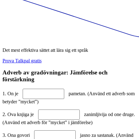
Det mest effektiva sättet att lära sig ett språk
Prova Talkpal gratis
Adverb av gradövningar: Jämförelse och
förstärkning
1. On je
pametan. (Använd ett adverb som
betyder ”mycket”)
2. Ova knjiga je
zanimljivija od one druge.
(Använd ett adverb för ”mycket” i jämförelse)
3. Ona govori
jasno za sastanak. (Använd