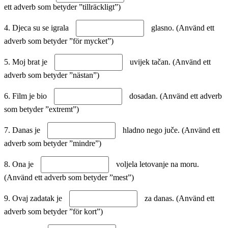
ett adverb som betyder ”tillräckligt”)
4. Djeca su se igrala
glasno. (Använd ett
adverb som betyder ”för mycket”)
5. Moj brat je
uvijek tačan. (Använd ett
adverb som betyder ”nästan”)
6. Film je bio
dosadan. (Använd ett adverb
som betyder ”extremt”)
7. Danas je
hladno nego juče. (Använd ett
adverb som betyder ”mindre”)
8. Ona je
voljela letovanje na moru.
(Använd ett adverb som betyder ”mest”)
9. Ovaj zadatak je
za danas. (Använd ett
adverb som betyder ”för kort”)