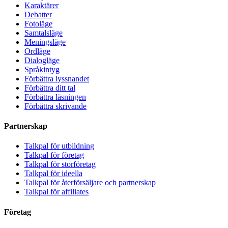
Karaktärer
Debatter
Fotoläge
Samtalsläge
Meningsläge
Ordläge
Dialogläge
Språkintyg
Förbättra lyssnandet
Förbättra ditt tal
Förbättra läsningen
Förbättra skrivande
Partnerskap
Talkpal för utbildning
Talkpal för företag
Talkpal för storföretag
Talkpal för ideella
Talkpal för återförsäljare och partnerskap
Talkpal för affiliates
Företag