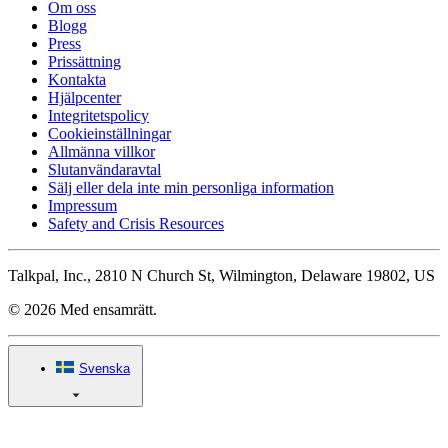
Om oss
Blogg
Press
Prissättning
Kontakta
Hjälpcenter
Integritetspolicy
Cookieinställningar
Allmänna villkor
Slutanvändaravtal
Sälj eller dela inte min personliga information
Impressum
Safety and Crisis Resources
Talkpal, Inc., 2810 N Church St, Wilmington, Delaware 19802, US
© 2026 Med ensamrätt.
Svenska