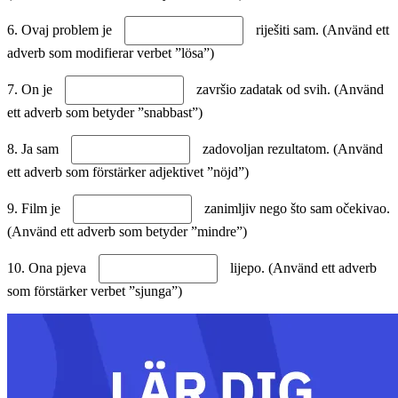
6. Ovaj problem je
riješiti sam. (Använd ett
adverb som modifierar verbet ”lösa”)
7. On je
završio zadatak od svih. (Använd
ett adverb som betyder ”snabbast”)
8. Ja sam
zadovoljan rezultatom. (Använd
ett adverb som förstärker adjektivet ”nöjd”)
9. Film je
zanimljiv nego što sam očekivao.
(Använd ett adverb som betyder ”mindre”)
10. Ona pjeva
lijepo. (Använd ett adverb
som förstärker verbet ”sjunga”)