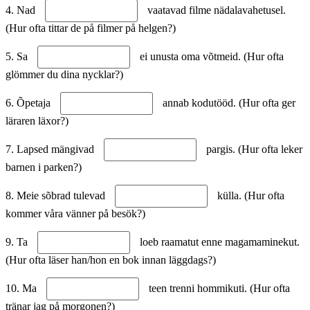
4. Nad
vaatavad filme nädalavahetusel.
(Hur ofta tittar de på filmer på helgen?)
5. Sa
ei unusta oma võtmeid. (Hur ofta
glömmer du dina nycklar?)
6. Õpetaja
annab kodutööd. (Hur ofta ger
läraren läxor?)
7. Lapsed mängivad
pargis. (Hur ofta leker
barnen i parken?)
8. Meie sõbrad tulevad
külla. (Hur ofta
kommer våra vänner på besök?)
9. Ta
loeb raamatut enne magamaminekut.
(Hur ofta läser han/hon en bok innan läggdags?)
10. Ma
teen trenni hommikuti. (Hur ofta
tränar jag på morgonen?)