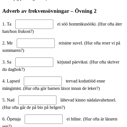
Adverb av frekvensövningar – Övning 2
1. Ta
ei söö hommikusööki. (Hur ofta äter
han/hon frukost?)
2. Me
reisime suvel. (Hur ofta reser vi på
sommaren?)
3. Sa
kirjutad päevikut. (Hur ofta skriver
du dagbok?)
4. Lapsed
teevad kodutööd enne
mängimist. (Hur ofta gör barnen läxor innan de leker?)
5. Nad
lähevad kinno nädalavahetusel.
(Hur ofta går de på bio på helgen?)
6. Õpetaja
ei hiline. (Hur ofta är läraren
sen?)