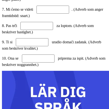
7. Mi ćemo se videti
. (Adverb som anger
framtidstid: snart.)
8. Pas trči
za loptom. (Adverb som
beskriver hastighet.)
9. Ti si
uradio domaći zadatak. (Adverb
som beskriver kvalitet.)
10. Ona se
priprema za ispit. (Adverb som
beskriver noggrannhet.)