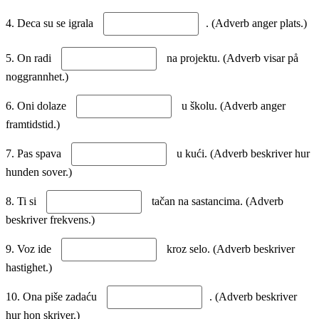
4. Deca su se igrala
. (Adverb anger plats.)
5. On radi
na projektu. (Adverb visar på
noggrannhet.)
6. Oni dolaze
u školu. (Adverb anger
framtidstid.)
7. Pas spava
u kući. (Adverb beskriver hur
hunden sover.)
8. Ti si
tačan na sastancima. (Adverb
beskriver frekvens.)
9. Voz ide
kroz selo. (Adverb beskriver
hastighet.)
10. Ona piše zadaću
. (Adverb beskriver
hur hon skriver.)