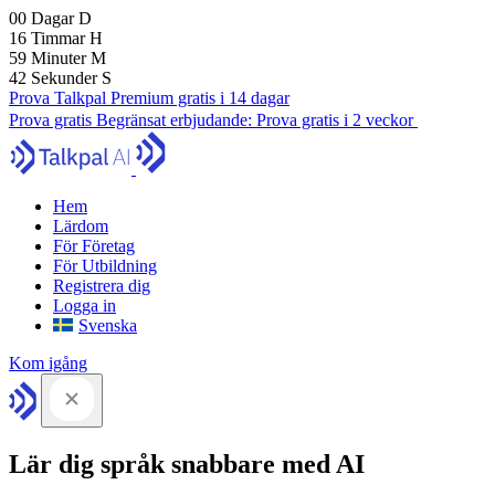
00
Dagar
D
16
Timmar
H
59
Minuter
M
41
Sekunder
S
Prova Talkpal Premium gratis i 14 dagar
Prova gratis
Begränsat erbjudande:
Prova gratis i 2 veckor
Hem
Lärdom
För Företag
För Utbildning
Registrera dig
Logga in
Svenska
Kom igång
Lär dig språk snabbare med AI