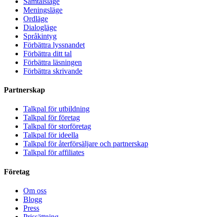
Samtalsläge
Meningsläge
Ordläge
Dialogläge
Språkintyg
Förbättra lyssnandet
Förbättra ditt tal
Förbättra läsningen
Förbättra skrivande
Partnerskap
Talkpal för utbildning
Talkpal för företag
Talkpal för storföretag
Talkpal för ideella
Talkpal för återförsäljare och partnerskap
Talkpal för affiliates
Företag
Om oss
Blogg
Press
Prissättning