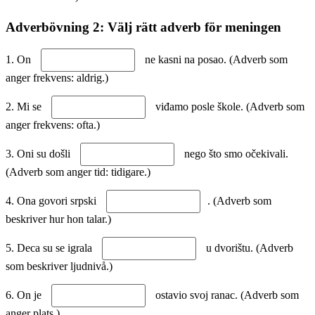
Adverbövning 2: Välj rätt adverb för meningen
1. On
ne kasni na posao. (Adverb som
anger frekvens: aldrig.)
2. Mi se
viđamo posle škole. (Adverb som
anger frekvens: ofta.)
3. Oni su došli
nego što smo očekivali.
(Adverb som anger tid: tidigare.)
4. Ona govori srpski
. (Adverb som
beskriver hur hon talar.)
5. Deca su se igrala
u dvorištu. (Adverb
som beskriver ljudnivå.)
6. On je
ostavio svoj ranac. (Adverb som
anger plats.)