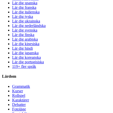
Lär dig spanska
Lär dig franska
Lär dig italienska
Lär dig tyska
Lär dig ukrainska
Lär dig nederländska
Lär dig svenska
Lär dig finska
Lär dig arabiska
Lär dig kinesiska
Lär dig hindi
Lär dig japanska
Lär dig koreanska
Lär dig portugisiska
119+ fler språk
Lärdom
Grammatik
Kurser
Rollspel
Karaktärer
Debatter
Fotoläge