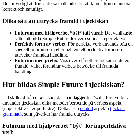
Det är viktigt att förstå dessa skillnader för att kunna kommunicera
korrekt och naturligt.
Olika sätt att uttrycka framtid i tjeckiskan
Futurum med hjälpverbet ”být” (att vara)
: Det vanligaste
sättet att bilda Simple Future för verb som är imperfektiva.
Perfektiv form av verbet
: För perfekta verb används ofta en
speciell futurumform eller helt enkelt perfektiv form som
uttrycker framtida handling.
Futurum med prefix
: Vissa verb får ett prefix som indikerar
framtid, vilket förändrar verbets betydelse till framtida
handling.
Hur bildas Simple Future i tjeckiskan?
Till skillnad från engelskan, där man lägger till ”will” före verbet,
använder tjeckiskan olika metoder beroende på verbets aspekt
(imperfektiv eller perfektiv). Detta är en
central
aspekt i
tjeckisk
grammatik
som påverkar hur framtid uttrycks.
Futurum med hjälpverbet ”být” för imperfektiva
verb