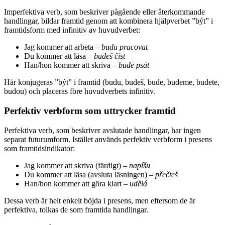
Imperfektiva verb, som beskriver pågående eller återkommande
handlingar, bildar framtid genom att kombinera hjälpverbet ”být” i
framtidsform med infinitiv av huvudverbet:
Jag kommer att arbeta –
budu pracovat
Du kommer att läsa –
budeš číst
Han/hon kommer att skriva –
bude psát
Här konjugeras ”být” i framtid (budu, budeš, bude, budeme, budete,
budou) och placeras före huvudverbets infinitiv.
Perfektiv verbform som uttrycker framtid
Perfektiva verb, som beskriver avslutade handlingar, har ingen
separat futurumform. Istället används perfektiv verbform i presens
som framtidsindikator:
Jag kommer att skriva (färdigt) –
napíšu
Du kommer att läsa (avsluta läsningen) –
přečteš
Han/hon kommer att göra klart –
udělá
Dessa verb är helt enkelt böjda i presens, men eftersom de är
perfektiva, tolkas de som framtida handlingar.