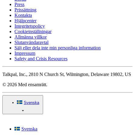
Press
Prissättning
Kontakta
Hjälpcenter
Integritetspolicy
Cookieinställningar
Allmänna villkor
Slutanvändaravtal
Sälj eller dela inte min personliga information
Impressum
Safety and Crisis Resources
Talkpal, Inc., 2810 N Church St, Wilmington, Delaware 19802, US
© 2026 Med ensamrätt.
Svenska
Svenska