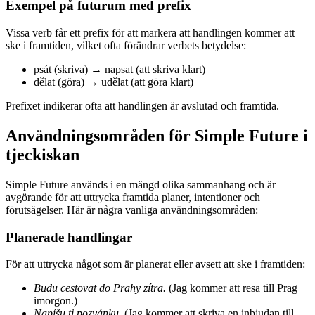
Exempel på futurum med prefix
Vissa verb får ett prefix för att markera att handlingen kommer att
ske i framtiden, vilket ofta förändrar verbets betydelse:
psát (skriva) → napsat (att skriva klart)
dělat (göra) → udělat (att göra klart)
Prefixet indikerar ofta att handlingen är avslutad och framtida.
Användningsområden för Simple Future i
tjeckiskan
Simple Future används i en mängd olika sammanhang och är
avgörande för att uttrycka framtida planer, intentioner och
förutsägelser. Här är några vanliga användningsområden:
Planerade handlingar
För att uttrycka något som är planerat eller avsett att ske i framtiden:
Budu cestovat do Prahy zítra.
(Jag kommer att resa till Prag
imorgon.)
Napíšu ti pozvánku.
(Jag kommer att skriva en inbjudan till