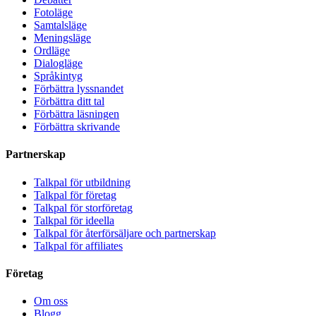
Fotoläge
Samtalsläge
Meningsläge
Ordläge
Dialogläge
Språkintyg
Förbättra lyssnandet
Förbättra ditt tal
Förbättra läsningen
Förbättra skrivande
Partnerskap
Talkpal för utbildning
Talkpal för företag
Talkpal för storföretag
Talkpal för ideella
Talkpal för återförsäljare och partnerskap
Talkpal för affiliates
Företag
Om oss
Blogg