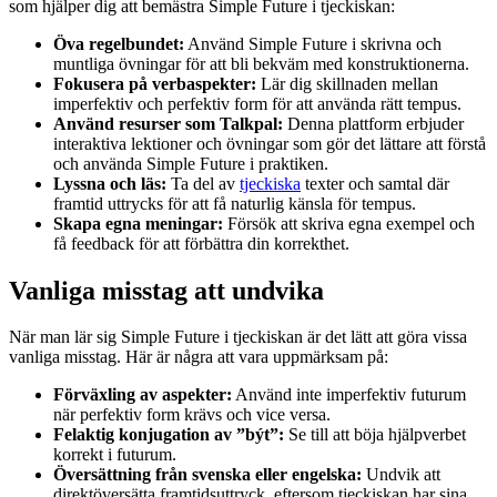
som hjälper dig att bemästra Simple Future i tjeckiskan:
Öva regelbundet:
Använd Simple Future i skrivna och
muntliga övningar för att bli bekväm med konstruktionerna.
Fokusera på verbaspekter:
Lär dig skillnaden mellan
imperfektiv och perfektiv form för att använda rätt tempus.
Använd resurser som Talkpal:
Denna plattform erbjuder
interaktiva lektioner och övningar som gör det lättare att förstå
och använda Simple Future i praktiken.
Lyssna och läs:
Ta del av
tjeckiska
texter och samtal där
framtid uttrycks för att få naturlig känsla för tempus.
Skapa egna meningar:
Försök att skriva egna exempel och
få feedback för att förbättra din korrekthet.
Vanliga misstag att undvika
När man lär sig Simple Future i tjeckiskan är det lätt att göra vissa
vanliga misstag. Här är några att vara uppmärksam på:
Förväxling av aspekter:
Använd inte imperfektiv futurum
när perfektiv form krävs och vice versa.
Felaktig konjugation av ”být”:
Se till att böja hjälpverbet
korrekt i futurum.
Översättning från svenska eller engelska:
Undvik att
direktöversätta framtidsuttryck, eftersom tjeckiskan har sina