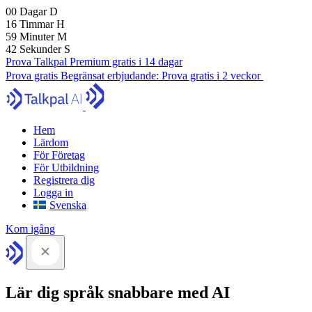
00
Dagar
D
16
Timmar
H
59
Minuter
M
41
Sekunder
S
Prova Talkpal Premium gratis i 14 dagar
Prova gratis
Begränsat erbjudande:
Prova gratis i 2 veckor
Hem
Lärdom
För Företag
För Utbildning
Registrera dig
Logga in
Svenska
Kom igång
Lär dig språk snabbare med AI