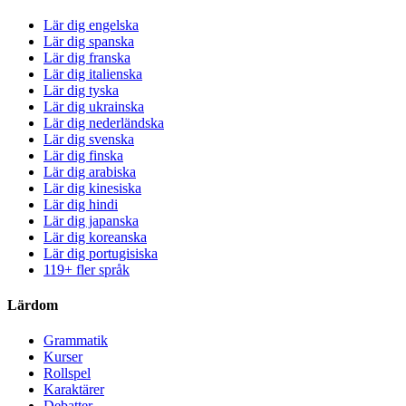
Lär dig engelska
Lär dig spanska
Lär dig franska
Lär dig italienska
Lär dig tyska
Lär dig ukrainska
Lär dig nederländska
Lär dig svenska
Lär dig finska
Lär dig arabiska
Lär dig kinesiska
Lär dig hindi
Lär dig japanska
Lär dig koreanska
Lär dig portugisiska
119+ fler språk
Lärdom
Grammatik
Kurser
Rollspel
Karaktärer
Debatter