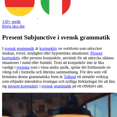
130+ språk
Börja lära dig
Present Subjunctive i svensk grammatik
I
svensk grammatik
är
konjunktiv
en verbform som uttrycker
önskan, tvivel, möjlighet eller hypotetiska situationer.
Present
konjunktiv
, eller presens konjunktiv, används för att uttrycka sådana
situationer i nutid eller framtid. Trots att konjunktiv inte är lika
vanligt i
svenska
som i vissa andra språk, spelar det fortfarande en
viktig roll i formella och litterära sammanhang. För den som vill
bemästra denna grammatiska form är
Talkpal
ett utmärkt verktyg
som erbjuder interaktiva övningar och tydliga förklaringar för att lära
sig
present konjunktiv
i
svensk
grammatik
på ett effektivt sätt.