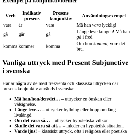
Exempel på konjunktivformer
Indikativ
Presens
Verb
Användningsexempel
presens
konjunktiv
vara
är
vara
Må han
vara
lycklig!
Länge leve kungen! Må han
gå
går
gå
gå
i fred.
Om hon
komma
, vore det
komma
kommer
komma
bra.
Vanliga uttryck med Present Subjunctive
i svenska
Här är några av de mest frekventa och klassiska uttrycken där
presens konjunktiv används i svenska:
Må han/hon/den/det…
– uttrycker en önskan eller
välsignelse.
Länge leve…
– uttrycker hyllning eller hopp om lång
livslängd.
Om det vara så…
– uttrycker hypotetiska villkor.
Skulle det vara så att…
– inleder en hypotetisk situation.
Varde ljus!
– klassiskt uttryck, ofta i religiösa eller poetiska