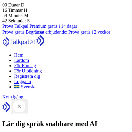
00
Dagar
D
16
Timmar
H
59
Minuter
M
41
Sekunder
S
Prova Talkpal Premium gratis i 14 dagar
Prova gratis
Begränsat erbjudande:
Prova gratis i 2 veckor
Hem
Lärdom
För Företag
För Utbildning
Registrera dig
Logga in
Svenska
Kom igång
Lär dig språk snabbare med AI