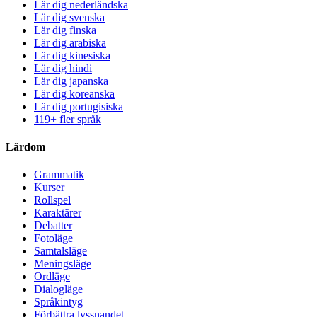
Lär dig nederländska
Lär dig svenska
Lär dig finska
Lär dig arabiska
Lär dig kinesiska
Lär dig hindi
Lär dig japanska
Lär dig koreanska
Lär dig portugisiska
119+ fler språk
Lärdom
Grammatik
Kurser
Rollspel
Karaktärer
Debatter
Fotoläge
Samtalsläge
Meningsläge
Ordläge
Dialogläge
Språkintyg
Förbättra lyssnandet