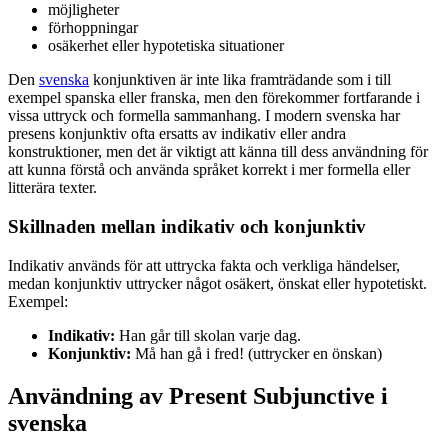
möjligheter
förhoppningar
osäkerhet eller hypotetiska situationer
Den
svenska
konjunktiven är inte lika framträdande som i till
exempel spanska eller franska, men den förekommer fortfarande i
vissa uttryck och formella sammanhang. I modern svenska har
presens konjunktiv ofta ersatts av indikativ eller andra
konstruktioner, men det är viktigt att känna till dess användning för
att kunna förstå och använda språket korrekt i mer formella eller
litterära texter.
Skillnaden mellan indikativ och konjunktiv
Indikativ används för att uttrycka fakta och verkliga händelser,
medan konjunktiv uttrycker något osäkert, önskat eller hypotetiskt.
Exempel:
Indikativ:
Han går till skolan varje dag.
Konjunktiv:
Må han gå i fred! (uttrycker en önskan)
Användning av Present Subjunctive i
svenska