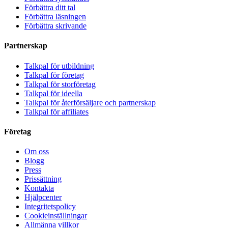
Förbättra ditt tal
Förbättra läsningen
Förbättra skrivande
Partnerskap
Talkpal för utbildning
Talkpal för företag
Talkpal för storföretag
Talkpal för ideella
Talkpal för återförsäljare och partnerskap
Talkpal för affiliates
Företag
Om oss
Blogg
Press
Prissättning
Kontakta
Hjälpcenter
Integritetspolicy
Cookieinställningar
Allmänna villkor