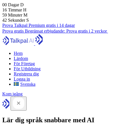
00
Dagar
D
16
Timmar
H
59
Minuter
M
41
Sekunder
S
Prova Talkpal Premium gratis i 14 dagar
Prova gratis
Begränsat erbjudande:
Prova gratis i 2 veckor
Hem
Lärdom
För Företag
För Utbildning
Registrera dig
Logga in
Svenska
Kom igång
Lär dig språk snabbare med AI