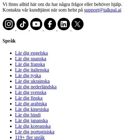
Vi finns alltid här om du har några frågor eller behöver hjälp.
Kontakta vår kundtjänst när som helst på
support@talkpal.ai
Språk
Lär dig engelska
Lär dig spanska
Lär dig franska
Lär dig italienska
Lär dig tyska
Lär dig ukrainska
Lär dig nederländska
Lär dig svenska
Lär dig finska
Lär dig arabiska
Lär dig kinesiska
Lär dig hindi
Lär dig japanska
Lär dig koreanska
Lär dig portugisiska
119+ fler språk