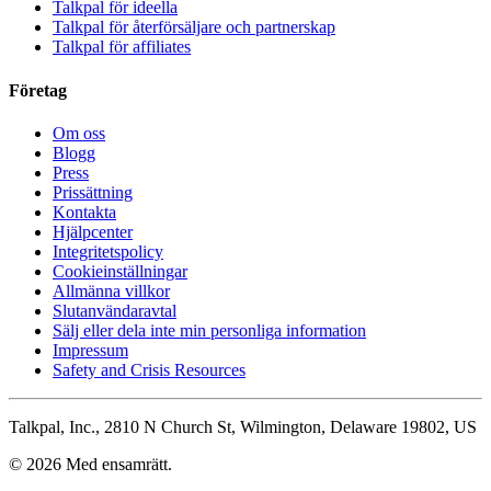
Talkpal för ideella
Talkpal för återförsäljare och partnerskap
Talkpal för affiliates
Företag
Om oss
Blogg
Press
Prissättning
Kontakta
Hjälpcenter
Integritetspolicy
Cookieinställningar
Allmänna villkor
Slutanvändaravtal
Sälj eller dela inte min personliga information
Impressum
Safety and Crisis Resources
Talkpal, Inc., 2810 N Church St, Wilmington, Delaware 19802, US
© 2026 Med ensamrätt.