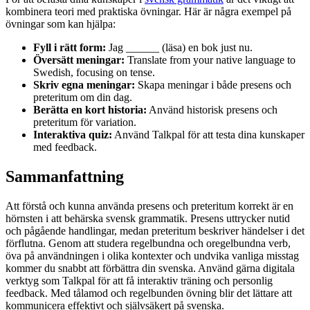
kombinera teori med praktiska övningar. Här är några exempel på
övningar som kan hjälpa:
Fyll i rätt form:
Jag ______ (läsa) en bok just nu.
Översätt meningar:
Translate from your native language to
Swedish, focusing on tense.
Skriv egna meningar:
Skapa meningar i både presens och
preteritum om din dag.
Berätta en kort historia:
Använd historisk presens och
preteritum för variation.
Interaktiva quiz:
Använd Talkpal för att testa dina kunskaper
med feedback.
Sammanfattning
Att förstå och kunna använda presens och preteritum korrekt är en
hörnsten i att behärska svensk grammatik. Presens uttrycker nutid
och pågående handlingar, medan preteritum beskriver händelser i det
förflutna. Genom att studera regelbundna och oregelbundna verb,
öva på användningen i olika kontexter och undvika vanliga misstag
kommer du snabbt att förbättra din svenska. Använd gärna digitala
verktyg som Talkpal för att få interaktiv träning och personlig
feedback. Med tålamod och regelbunden övning blir det lättare att
kommunicera effektivt och självsäkert på svenska.