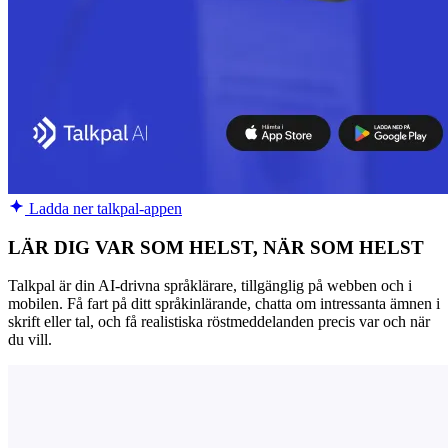
Ladda ner talkpal-appen
LÄR DIG VAR SOM HELST, NÄR SOM HELST
Talkpal är din AI-drivna språklärare, tillgänglig på webben och i
mobilen. Få fart på ditt språkinlärande, chatta om intressanta ämnen i
skrift eller tal, och få realistiska röstmeddelanden precis var och när
du vill.