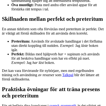
sammanhang hjälper dig att internalisera tempusbruk.
Öva muntligt:
Prata med andra eller använd appar för att
förstärka rätt tempus i tal.
Skillnaden mellan perfekt och preteritum
En annan tidsform som ofta förväxlas med preteritum är perfekt. Det
är viktigt att förstå skillnaden för att använda dem korrekt.
Preteritum:
Används för avslutade handlingar i det förflutna
utan direkt koppling till nutiden.
Exempel:
Jag
läste
boken
igår.
Perfekt:
Bildas med hjälpverb
har
+ supinum och används
för att beskriva handlingar som har en effekt på nuet.
Exempel:
Jag
har läst
boken.
Det kan vara förvirrande för nybörjare, men med regelbunden
träning och användning av resurser som
Talkpal
blir det lättare att
förstå skillnaderna.
Praktiska övningar för att träna presens
och preteritum
För att befästa dina kunskaper i
svensk grammatik
är det viktigt att