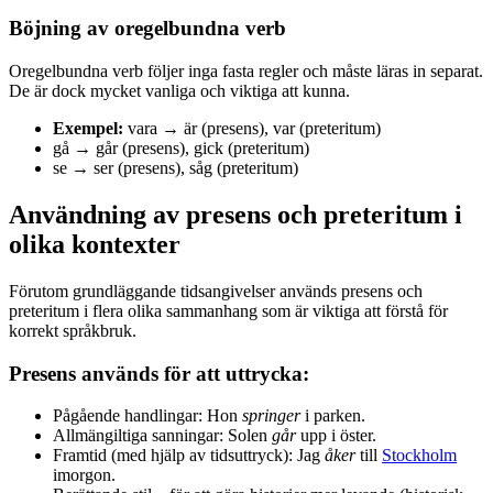
Böjning av oregelbundna verb
Oregelbundna verb följer inga fasta regler och måste läras in separat.
De är dock mycket vanliga och viktiga att kunna.
Exempel:
vara → är (presens), var (preteritum)
gå → går (presens), gick (preteritum)
se → ser (presens), såg (preteritum)
Användning av presens och preteritum i
olika kontexter
Förutom grundläggande tidsangivelser används presens och
preteritum i flera olika sammanhang som är viktiga att förstå för
korrekt språkbruk.
Presens används för att uttrycka:
Pågående handlingar: Hon
springer
i parken.
Allmängiltiga sanningar: Solen
går
upp i öster.
Framtid (med hjälp av tidsuttryck): Jag
åker
till
Stockholm
imorgon.