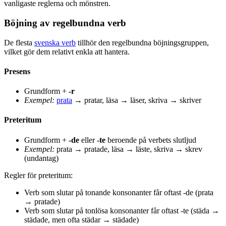
vanligaste reglerna och mönstren.
Böjning av regelbundna verb
De flesta
svenska verb
tillhör den regelbundna böjningsgruppen,
vilket gör dem relativt enkla att hantera.
Presens
Grundform +
-r
Exempel:
prata
→ pratar, läsa → läser, skriva → skriver
Preteritum
Grundform +
-de
eller
-te
beroende på verbets slutljud
Exempel:
prata → pratade, läsa → läste, skriva → skrev
(undantag)
Regler för preteritum:
Verb som slutar på tonande konsonanter får oftast -de (prata
→ pratade)
Verb som slutar på tonlösa konsonanter får oftast -te (städa →
städade, men ofta städar → städade)