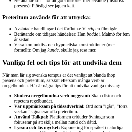
Berättande stil – för att göra historier mer levande (historisk
presens): Plötsligt
ser
jag en katt.
Preteritum används för att uttrycka:
Avslutade handlingar i det förflutna: Vi
såg
en film igår.
Berättande om tidigare händelser: Han
bodde
i Malmö för fem
år sedan.
Vissa konjunktiv- och hypotetiska konstruktioner (mer
formellt): Om jag
kunde
, skulle jag resa mer.
Vanliga fel och tips för att undvika dem
När man lär sig svenska tempus är det vanligt att blanda ihop
presens och preteritum, särskilt eftersom många verb är
oregelbundna. Här är några tips för att undvika vanliga misstag:
Studera oregelbundna verb noggrant:
Skapa listor och
repetera regelbundet.
Var uppmärksam på tidsadverbial:
Ord som ”igår”, ”förra
veckan” signalerar ofta preteritum.
Använd Talkpal:
Plattformen erbjuder övningar som
fokuserar på att skilja mellan nutid och dåtid.
Lyssna och läs mycket:
Exponering för språket i naturliga