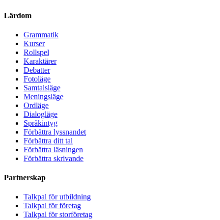
Lärdom
Grammatik
Kurser
Rollspel
Karaktärer
Debatter
Fotoläge
Samtalsläge
Meningsläge
Ordläge
Dialogläge
Språkintyg
Förbättra lyssnandet
Förbättra ditt tal
Förbättra läsningen
Förbättra skrivande
Partnerskap
Talkpal för utbildning
Talkpal för företag
Talkpal för storföretag