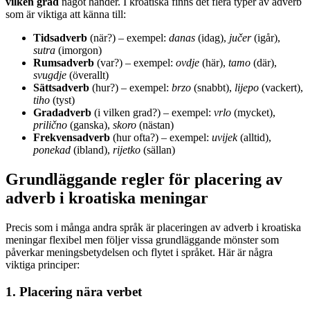
vilken grad
något händer. I kroatiska finns det flera typer av adverb
som är viktiga att känna till:
Tidsadverb
(när?) – exempel:
danas
(idag),
jučer
(igår),
sutra
(imorgon)
Rumsadverb
(var?) – exempel:
ovdje
(här),
tamo
(där),
svugdje
(överallt)
Sättsadverb
(hur?) – exempel:
brzo
(snabbt),
lijepo
(vackert),
tiho
(tyst)
Gradadverb
(i vilken grad?) – exempel:
vrlo
(mycket),
prilično
(ganska),
skoro
(nästan)
Frekvensadverb
(hur ofta?) – exempel:
uvijek
(alltid),
ponekad
(ibland),
rijetko
(sällan)
Grundläggande regler för placering av
adverb i kroatiska meningar
Precis som i många andra språk är placeringen av adverb i kroatiska
meningar flexibel men följer vissa grundläggande mönster som
påverkar meningsbetydelsen och flytet i språket. Här är några
viktiga principer:
1. Placering nära verbet