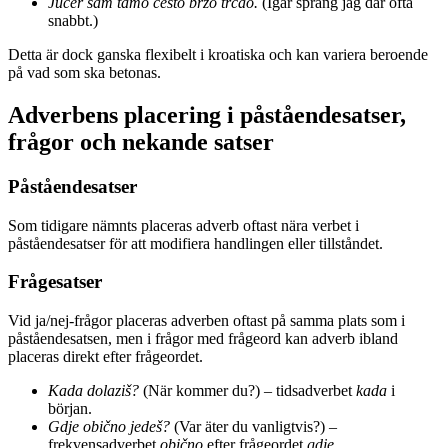
Jučer sam tamo često brzo trčao.
(Igår sprang jag där ofta
snabbt.)
Detta är dock ganska flexibelt i kroatiska och kan variera beroende
på vad som ska betonas.
Adverbens placering i påståendesatser,
frågor och nekande satser
Påståendesatser
Som tidigare nämnts placeras adverb oftast nära verbet i
påståendesatser för att modifiera handlingen eller tillståndet.
Frågesatser
Vid ja/nej-frågor placeras adverben oftast på samma plats som i
påståendesatsen, men i frågor med frågeord kan adverb ibland
placeras direkt efter frågeordet.
Kada dolaziš?
(När kommer du?) – tidsadverbet
kada
i
början.
Gdje obično jedeš?
(Var äter du vanligtvis?) –
frekvensadverbet
obično
efter frågeordet
gdje
.