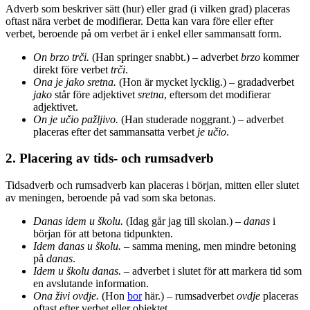
Adverb som beskriver sätt (hur) eller grad (i vilken grad) placeras
oftast nära verbet de modifierar. Detta kan vara före eller efter
verbet, beroende på om verbet är i enkel eller sammansatt form.
On brzo trči.
(Han springer snabbt.) – adverbet
brzo
kommer
direkt före verbet
trči
.
Ona je jako sretna.
(Hon är mycket lycklig.) – gradadverbet
jako
står före adjektivet
sretna
, eftersom det modifierar
adjektivet.
On je učio pažljivo.
(Han studerade noggrant.) – adverbet
placeras efter det sammansatta verbet
je učio
.
2. Placering av tids- och rumsadverb
Tidsadverb och rumsadverb kan placeras i början, mitten eller slutet
av meningen, beroende på vad som ska betonas.
Danas idem u školu.
(Idag går jag till skolan.) –
danas
i
början för att betona tidpunkten.
Idem danas u školu.
– samma mening, men mindre betoning
på
danas
.
Idem u školu danas.
– adverbet i slutet för att markera tid som
en avslutande information.
Ona živi ovdje.
(Hon
bor
här.) – rumsadverbet
ovdje
placeras
oftast efter verbet eller objektet.