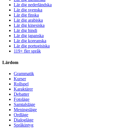
Lär dig nederländska
Lär dig svenska
Lär dig finska
Lär dig arabiska
Lär dig kinesiska
Lär dig hindi
Lär dig japanska
Lär dig koreanska
Lär dig portugisiska
119+ fler språk
Lärdom
Grammatik
Kurser
Rollspel
Karaktärer
Debatter
Fotoläge
Samtalsläge
Meningsläge
Ordläge
Dialogläge
Språkintyg