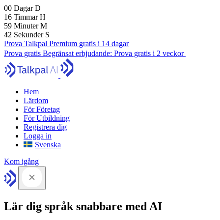
00
Dagar
D
16
Timmar
H
59
Minuter
M
41
Sekunder
S
Prova Talkpal Premium gratis i 14 dagar
Prova gratis
Begränsat erbjudande:
Prova gratis i 2 veckor
Hem
Lärdom
För Företag
För Utbildning
Registrera dig
Logga in
Svenska
Kom igång
Lär dig språk snabbare med AI