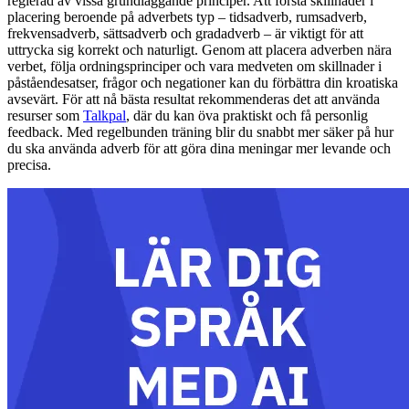
reglerad av vissa grundläggande principer. Att förstå skillnader i
placering beroende på adverbets typ – tidsadverb, rumsadverb,
frekvensadverb, sättsadverb och gradadverb – är viktigt för att
uttrycka sig korrekt och naturligt. Genom att placera adverben nära
verbet, följa ordningsprinciper och vara medveten om skillnader i
påståendesatser, frågor och negationer kan du förbättra din kroatiska
avsevärt. För att nå bästa resultat rekommenderas det att använda
resurser som
Talkpal
, där du kan öva praktiskt och få personlig
feedback. Med regelbunden träning blir du snabbt mer säker på hur
du ska använda adverb för att göra dina meningar mer levande och
precisa.