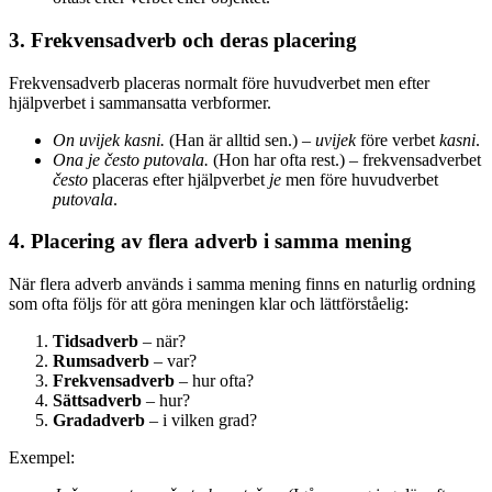
3. Frekvensadverb och deras placering
Frekvensadverb placeras normalt före huvudverbet men efter
hjälpverbet i sammansatta verbformer.
On uvijek kasni.
(Han är alltid sen.) –
uvijek
före verbet
kasni
.
Ona je često putovala.
(Hon har ofta rest.) – frekvensadverbet
često
placeras efter hjälpverbet
je
men före huvudverbet
putovala
.
4. Placering av flera adverb i samma mening
När flera adverb används i samma mening finns en naturlig ordning
som ofta följs för att göra meningen klar och lättförståelig:
Tidsadverb
– när?
Rumsadverb
– var?
Frekvensadverb
– hur ofta?
Sättsadverb
– hur?
Gradadverb
– i vilken grad?
Exempel: