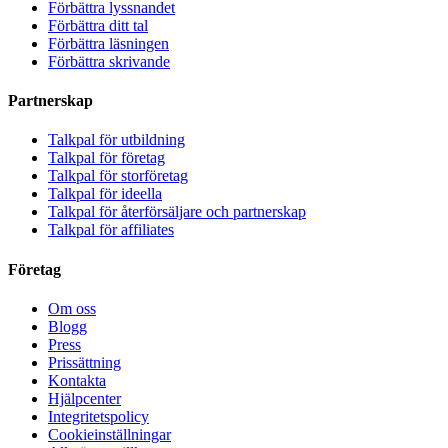
Förbättra lyssnandet
Förbättra ditt tal
Förbättra läsningen
Förbättra skrivande
Partnerskap
Talkpal för utbildning
Talkpal för företag
Talkpal för storföretag
Talkpal för ideella
Talkpal för återförsäljare och partnerskap
Talkpal för affiliates
Företag
Om oss
Blogg
Press
Prissättning
Kontakta
Hjälpcenter
Integritetspolicy
Cookieinställningar