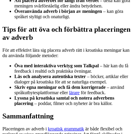
Att placera adverbet för långt från verbet
– detta kan göra
meningen svårförståelig eller ändra betydelsen.
Överanvända adverb i början av meningen
– kan göra
språket styltigt och onaturligt.
Tips för att öva och förbättra placeringen
av adverb
För att effektivt lära sig placera adverb rätt i kroatiska meningar kan
du använda följande metoder:
Öva med interaktiva verktyg som Talkpal
– här kan du få
feedback i realtid och praktiska övningar.
Läs och analysera autentiska texter
– böcker, artiklar eller
dialoger på kroatiska för att se naturliga exempel.
Skriv egna meningar och få dem korrigerade
– använd
språkutbytesplattformar eller
lärare
för feedback.
Lyssna på kroatiska samtal och notera adverbens
placering
– poddar, filmer och nyheter är bra källor.
Sammanfattning
Placeringen av adverb i
kroatisk grammatik
är både flexibel och