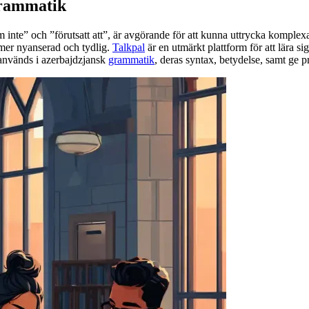
grammatik
om inte” och ”förutsatt att”, är avgörande för att kunna uttrycka komplex
 mer nyanserad och tydlig.
Talkpal
är en utmärkt plattform för att lära sig
 används i azerbajdzjansk
grammatik
, deras syntax, betydelse, samt ge p