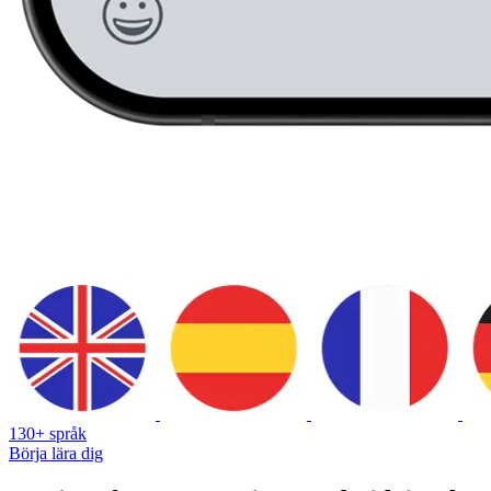
130+ språk
Börja lära dig