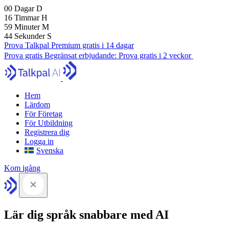
00
Dagar
D
16
Timmar
H
59
Minuter
M
43
Sekunder
S
Prova Talkpal Premium gratis i 14 dagar
Prova gratis
Begränsat erbjudande:
Prova gratis i 2 veckor
Hem
Lärdom
För Företag
För Utbildning
Registrera dig
Logga in
Svenska
Kom igång
Lär dig språk snabbare med AI