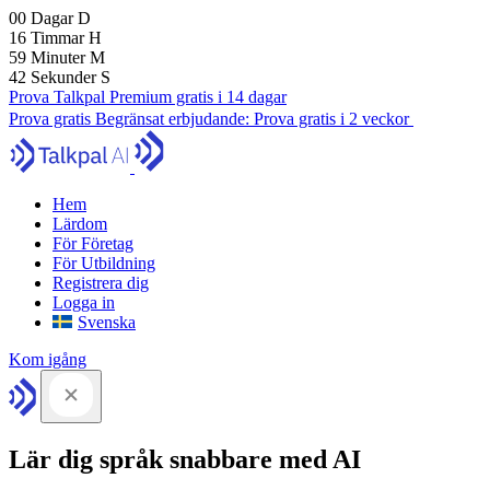
00
Dagar
D
16
Timmar
H
59
Minuter
M
41
Sekunder
S
Prova Talkpal Premium gratis i 14 dagar
Prova gratis
Begränsat erbjudande:
Prova gratis i 2 veckor
Hem
Lärdom
För Företag
För Utbildning
Registrera dig
Logga in
Svenska
Kom igång
Lär dig språk snabbare med AI