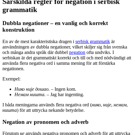
Särskilda regler för negation i serbisk
grammatik
Dubbla negationer – en vanlig och korrekt
konstruktion
En av de mest karakteristiska dragen i
serbisk grammatik
är
användningen av dubbla negationer, vilket skiljer sig från svenska
och många andra språk där dubbel
negation
ofta undviks. I
serbiskan är det grammatiskt korrekt och till och med nödvändigt att
använda flera negativa ord i samma mening för att förstärka
negationen.
Exempel:
Нико није дошао.
– Ingen kom.
Немам ништа.
– Jag har ingenting.
I båda meningarna används flera negativa ord (
нико
,
није
,
немам
,
ништа
) för att uttrycka nekande betydelse.
Negation av pronomen och adverb
Förutom
не
används negativa pronomen och adverb för att uttrycka