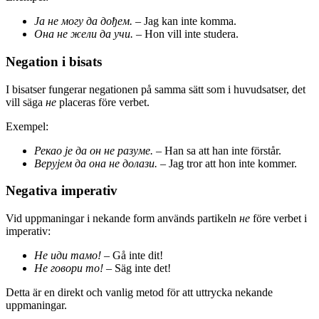
Ја не могу да дођем.
– Jag kan inte komma.
Она не жели да учи.
– Hon vill inte studera.
Negation i bisats
I bisatser fungerar negationen på samma sätt som i huvudsatser, det
vill säga
не
placeras före verbet.
Exempel:
Рекао је да он не разуме.
– Han sa att han inte förstår.
Верујем да она не долази.
– Jag tror att hon inte kommer.
Negativa imperativ
Vid uppmaningar i nekande form används partikeln
не
före verbet i
imperativ:
Не иди тамо!
– Gå inte dit!
Не говори то!
– Säg inte det!
Detta är en direkt och vanlig metod för att uttrycka nekande
uppmaningar.