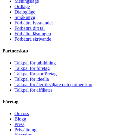
Meningsläge
Ordläge
Dialogläge
Språkintyg
Förbättra lyssnandet
Förbättra ditt tal
Förbättra läsningen
Förbättra skrivande
Partnerskap
Talkpal för utbildning
Talkpal för företag
Talkpal för storföretag
Talkpal för ideella
Talkpal för återförsäljare och partnerskap
Talkpal för affiliates
Företag
Om oss
Blogg
Press
Prissättning