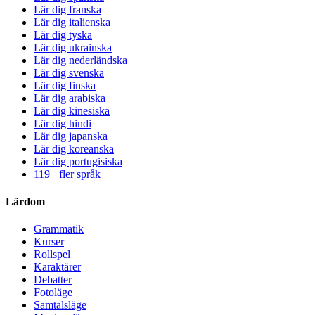
Lär dig franska
Lär dig italienska
Lär dig tyska
Lär dig ukrainska
Lär dig nederländska
Lär dig svenska
Lär dig finska
Lär dig arabiska
Lär dig kinesiska
Lär dig hindi
Lär dig japanska
Lär dig koreanska
Lär dig portugisiska
119+ fler språk
Lärdom
Grammatik
Kurser
Rollspel
Karaktärer
Debatter
Fotoläge
Samtalsläge