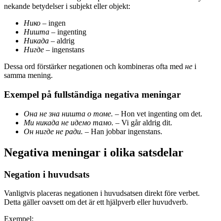
nekande betydelser i subjekt eller objekt:
Нико
– ingen
Ништа
– ingenting
Никада
– aldrig
Нигде
– ingenstans
Dessa ord förstärker negationen och kombineras ofta med
не
i
samma mening.
Exempel på fullständiga negativa meningar
Она не зна ништа о томе.
– Hon vet ingenting om det.
Ми никада не идемо тамо.
– Vi går aldrig dit.
Он нигде не ради.
– Han jobbar ingenstans.
Negativa meningar i olika satsdelar
Negation i huvudsats
Vanligtvis placeras negationen i huvudsatsen direkt före verbet.
Detta gäller oavsett om det är ett hjälpverb eller huvudverb.
Exempel: