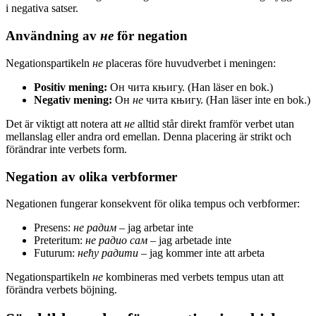
i negativa satser.
Användning av
не
för negation
Negationspartikeln
не
placeras före huvudverbet i meningen:
Positiv mening:
Он чита књигу. (Han läser en bok.)
Negativ mening:
Он
не
чита књигу. (Han läser inte en bok.)
Det är viktigt att notera att
не
alltid står direkt framför verbet utan
mellanslag eller andra ord emellan. Denna placering är strikt och
förändrar inte verbets form.
Negation av olika verbformer
Negationen fungerar konsekvent för olika tempus och verbformer:
Presens:
не радим
– jag arbetar inte
Preteritum:
не радио сам
– jag arbetade inte
Futurum:
нећу радити
– jag kommer inte att arbeta
Negationspartikeln
не
kombineras med verbets tempus utan att
förändra verbets böjning.