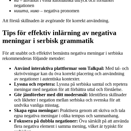
ни
– används i vissa idiomatiska uttryck och förstärker
negationen
ништа
,
нико
– negativa pronomen
Att förstå skillnaden är avgörande för korrekt användning.
Tips för effektiv inlärning av negativa
meningar i serbisk grammatik
För att snabbt och effektivt bemästra negativa meningar i serbiska
rekommenderas följande metoder:
Använd interaktiva plattformar som Talkpal:
Med tal- och
skrivövningar kan du öva korrekt placering och användning
av negationer i autentiska kontexter.
Lyssna och repetera:
Lyssna på serbiska samtal och repetera
meningar med negation för att förbättra uttal och förståelse.
Gör jämförelser med ditt modersmål:
Identifiera skillnader
och likheter i negation mellan serbiska och svenska för att
undvika vanliga misstag.
Skapa egna meningar:
Praktisera genom att skriva och tala
egna negativa meningar i olika tempus och sammanhang.
Fokusera på dubbla negationer:
Öva särskilt på att använda
flera negativa element i samma mening, vilket är typiskt för