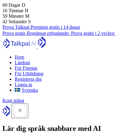
00
Dagar
D
16
Timmar
H
59
Minuter
M
41
Sekunder
S
Prova Talkpal Premium gratis i 14 dagar
Prova gratis
Begränsat erbjudande:
Prova gratis i 2 veckor
Hem
Lärdom
För Företag
För Utbildning
Registrera dig
Logga in
Svenska
Kom igång
Lär dig språk snabbare med AI