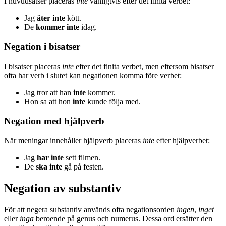
I huvudsatser placeras
inte
vanligtvis efter det finita verbet:
Jag
äter inte
kött.
De
kommer inte
idag.
Negation i bisatser
I bisatser placeras
inte
efter det finita verbet, men eftersom bisatser
ofta har verb i slutet kan negationen komma före verbet:
Jag tror att han
inte
kommer.
Hon sa att hon
inte
kunde följa med.
Negation med hjälpverb
När meningar innehåller hjälpverb placeras
inte
efter hjälpverbet:
Jag
har inte
sett filmen.
De
ska inte
gå på festen.
Negation av substantiv
För att negera substantiv används ofta negationsorden
ingen
,
inget
eller
inga
beroende på genus och numerus. Dessa ord ersätter den