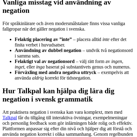
Vanliga misstag vid användning av
negation
För språkinlärare och även modersmålstalare finns vissa vanliga
fallgropar när det gäller negation i svenska.
Felaktig placering av ”inte”
– placera alltid
inte
efter det
finita verbet i huvudsatser.
Användning av dubbel negation
– undvik två negationsord
i samma sats.
Felaktigt val av negationsord
– välj rätt form av
ingen
,
inget
, eller
inga
baserat på substantivets genus och numerus.
Förväxling med andra negativa uttryck
– exempelvis att
använda
aldrig
korrekt för tidsnegation.
Hur Talkpal kan hjälpa dig lära dig
negation i svensk grammatik
Att praktisera negation i svenska kan vara komplext, men med
Talkpal
får du tillgång till interaktiva övningar, exempelmeningar
och personlig feedback som gör inlärningen både rolig och effektiv.
Plattformen anpassar sig efter din nivå och hjälper dig att förstå och
använda negation korrekt i olika sammanhang. Genom regelbunden