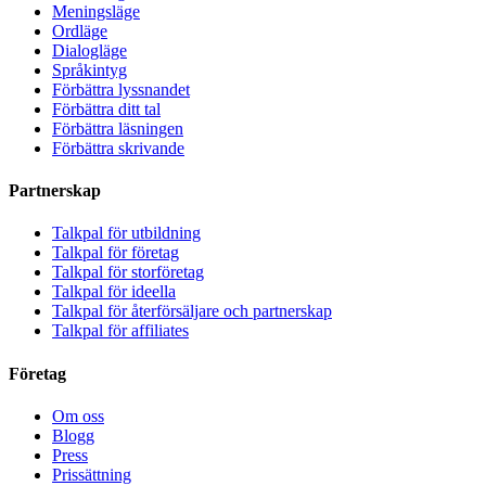
Meningsläge
Ordläge
Dialogläge
Språkintyg
Förbättra lyssnandet
Förbättra ditt tal
Förbättra läsningen
Förbättra skrivande
Partnerskap
Talkpal för utbildning
Talkpal för företag
Talkpal för storföretag
Talkpal för ideella
Talkpal för återförsäljare och partnerskap
Talkpal för affiliates
Företag
Om oss
Blogg
Press
Prissättning