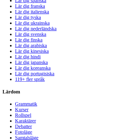
Lär dig spanska
Lär dig franska
Lär dig italienska
Lär dig tyska
Lär dig ukrainska
Lär dig nederländska
Lär dig svenska
Lär dig finska
Lär dig arabiska
Lär dig kinesiska
Lär dig hindi
Lär dig japanska
Lär dig koreanska
Lär dig portugisiska
119+ fler språk
Lärdom
Grammatik
Kurser
Rollspel
Karaktärer
Debatter
Fotoläge
Samtalsläge