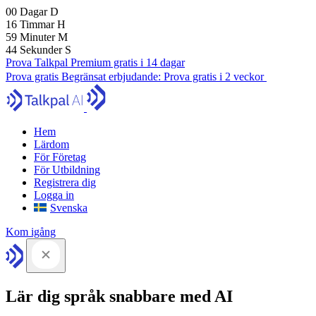
00
Dagar
D
16
Timmar
H
59
Minuter
M
43
Sekunder
S
Prova Talkpal Premium gratis i 14 dagar
Prova gratis
Begränsat erbjudande:
Prova gratis i 2 veckor
Hem
Lärdom
För Företag
För Utbildning
Registrera dig
Logga in
Svenska
Kom igång
Lär dig språk snabbare med AI