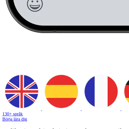
130+ språk
Börja lära dig