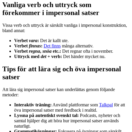
Vanliga verb och uttryck som
förekommer i impersonal satser
Vissa verb och uttryck är särskilt vanliga i impersonal konstruktion,
bland annat:
Verbet
vara
:
Det är kallt ute.
Verbet
finnas
:
Det finns
många alternativ.
Verbet
regna
,
snöa
etc.:
Det regnar ofta i november.
Uttryck med
det
+ verb:
Det händer mycket nu.
Tips för att lära sig och öva impersonal
satser
Att lära sig impersonal satser kan underlättas genom följande
metoder:
Interaktiv träning:
Använd plattformar som
Talkpal
för att
öva impersonal satser med feedback i realtid.
Lyssna på autentiskt svenskt tal:
Podcasts, nyheter och
samtal hjälper dig att höra hur impersonal satser används
naturligt.
Grammatikövningar:
Fokusera på övningar som särskilt