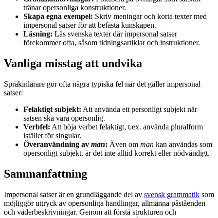
tränar opersonliga konstruktioner.
Skapa egna exempel:
Skriv meningar och korta texter med
impersonal satser för att befästa kunskapen.
Läsning:
Läs svenska texter där impersonal satser
förekommer ofta, såsom tidningsartiklar och instruktioner.
Vanliga misstag att undvika
Språkinlärare gör ofta några typiska fel när det gäller impersonal
satser:
Felaktigt subjekt:
Att använda ett personligt subjekt när
satsen ska vara opersonlig.
Verbfel:
Att böja verbet felaktigt, t.ex. använda pluralform
istället för singular.
Överanvändning av
man
:
Även om
man
kan användas som
opersonligt subjekt, är det inte alltid korrekt eller nödvändigt.
Sammanfattning
Impersonal satser är en grundläggande del av
svensk grammatik
som
möjliggör uttryck av opersonliga handlingar, allmänna påståenden
och väderbeskrivningar. Genom att förstå strukturen och