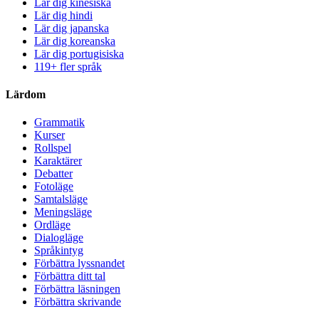
Lär dig kinesiska
Lär dig hindi
Lär dig japanska
Lär dig koreanska
Lär dig portugisiska
119+ fler språk
Lärdom
Grammatik
Kurser
Rollspel
Karaktärer
Debatter
Fotoläge
Samtalsläge
Meningsläge
Ordläge
Dialogläge
Språkintyg
Förbättra lyssnandet
Förbättra ditt tal
Förbättra läsningen
Förbättra skrivande