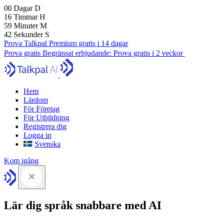
00
Dagar
D
16
Timmar
H
59
Minuter
M
41
Sekunder
S
Prova Talkpal Premium gratis i 14 dagar
Prova gratis
Begränsat erbjudande:
Prova gratis i 2 veckor
Hem
Lärdom
För Företag
För Utbildning
Registrera dig
Logga in
Svenska
Kom igång
Lär dig språk snabbare med AI