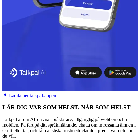
Ladda ner talkpal-appen
LÄR DIG VAR SOM HELST, NÄR SOM HELST
Talkpal är din AI-drivna språklärare, tillgänglig på webben och i
mobilen. Få fart på ditt språkinlärande, chatta om intressanta ämnen i
skrift eller tal, och få realistiska röstmeddelanden precis var och när
du vill.