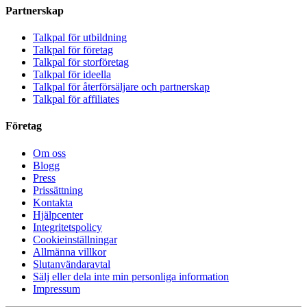
Partnerskap
Talkpal för utbildning
Talkpal för företag
Talkpal för storföretag
Talkpal för ideella
Talkpal för återförsäljare och partnerskap
Talkpal för affiliates
Företag
Om oss
Blogg
Press
Prissättning
Kontakta
Hjälpcenter
Integritetspolicy
Cookieinställningar
Allmänna villkor
Slutanvändaravtal
Sälj eller dela inte min personliga information
Impressum