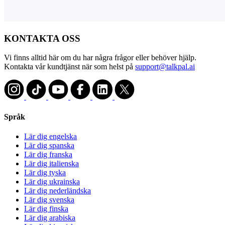
KONTAKTA OSS
Vi finns alltid här om du har några frågor eller behöver hjälp.
Kontakta vår kundtjänst när som helst på
support@talkpal.ai
Språk
Lär dig engelska
Lär dig spanska
Lär dig franska
Lär dig italienska
Lär dig tyska
Lär dig ukrainska
Lär dig nederländska
Lär dig svenska
Lär dig finska
Lär dig arabiska