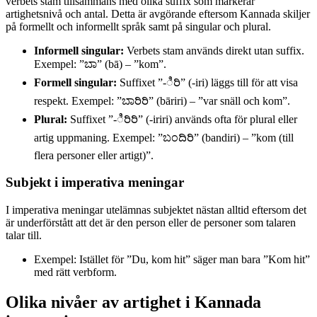
verbets stam tillsammans med olika suffix som markerar
artighetsnivå och antal. Detta är avgörande eftersom Kannada skiljer
på formellt och informellt språk samt på singular och plural.
Informell singular:
Verbets stam används direkt utan suffix.
Exempel: ”ಬಾ” (bā) – ”kom”.
Formell singular:
Suffixet ”-ಿರಿ” (-iri) läggs till för att visa
respekt. Exempel: ”ಬಾರಿರಿ” (bāriri) – ”var snäll och kom”.
Plural:
Suffixet ”-ಿರಿರಿ” (-iriri) används ofta för plural eller
artig uppmaning. Exempel: ”ಬಂದಿರಿ” (bandiri) – ”kom (till
flera personer eller artigt)”.
Subjekt i imperativa meningar
I imperativa meningar utelämnas subjektet nästan alltid eftersom det
är underförstått att det är den person eller de personer som talaren
talar till.
Exempel: Istället för ”Du, kom hit” säger man bara ”Kom hit”
med rätt verbform.
Olika nivåer av artighet i Kannada