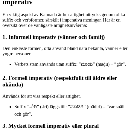
imperativ
En viktig aspekt av Kannada är hur artighet uttrycks genom olika
suffix och verbformer, särskilt i imperativa meningar. Här är en
översikt över de vanligaste artighetsnivåerna:
1. Informell imperativ (vänner och familj)
Den enklaste formen, ofta använd bland nära bekanta, vänner eller
yngre personer.
Verbets stam används utan suffix: ”ಮಾಡು” (māḍu) – ”gör”.
2. Formell imperativ (respektfullt till äldre eller
okända)
Används för att visa respekt eller artighet.
Suffix ”-ಿರಿ” (-iri) läggs till: ”ಮಾಡಿರಿ” (māḍiri) – ”var snäll
och gör”.
3. Mycket formell imperativ eller plural