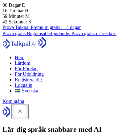
00
Dagar
D
16
Timmar
H
59
Minuter
M
41
Sekunder
S
Prova Talkpal Premium gratis i 14 dagar
Prova gratis
Begränsat erbjudande:
Prova gratis i 2 veckor
Hem
Lärdom
För Företag
För Utbildning
Registrera dig
Logga in
Svenska
Kom igång
Lär dig språk snabbare med AI