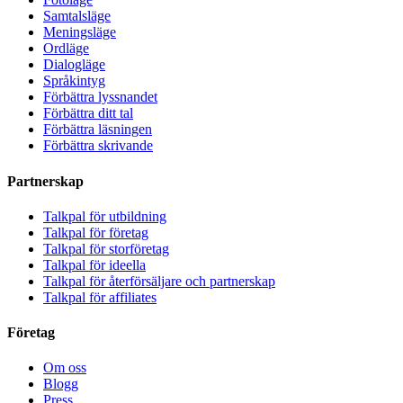
Samtalsläge
Meningsläge
Ordläge
Dialogläge
Språkintyg
Förbättra lyssnandet
Förbättra ditt tal
Förbättra läsningen
Förbättra skrivande
Partnerskap
Talkpal för utbildning
Talkpal för företag
Talkpal för storföretag
Talkpal för ideella
Talkpal för återförsäljare och partnerskap
Talkpal för affiliates
Företag
Om oss
Blogg
Press