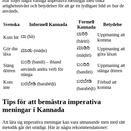
Här följer några vanliga imperativa meningar med olika
artighetsnivåer och betydelser för att ge en tydligare bild av hur de
används.
Formell
Svenska
Informell Kannada
Betydelse
Kannada
ಬಾರಿರಿ
Uppmaning att
ಬಾ (bā)
Kom hit
komma
(bāriri)
ಮಾಡಿರಿ
Gör din
Uppmaning att
ಮಾಡು (māḍu)
läxa
göra läxan
(māḍiri)
ಬಂದಿ (bandi) – ibland
ಬಂದಿರಿ
Stäng
Uppmaning att
används andra verb för
dörren
stänga dörren
(bandiri)
stänga
ಬರಬೇಡಿ
Kom
Förbud att
ಬರಬೇಡಿ (barabēḍi)
inte
komma
(barabēḍi)
Tips för att bemästra imperativa
meningar i Kannada
Att lära sig imperativa meningar kan vara utmanande men med rätt
metodik går det smidigt. Här är några rekommendationer: