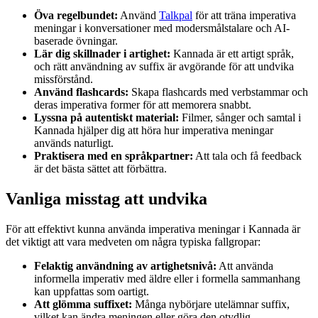
Öva regelbundet:
Använd
Talkpal
för att träna imperativa
meningar i konversationer med modersmålstalare och AI-
baserade övningar.
Lär dig skillnader i artighet:
Kannada är ett artigt språk,
och rätt användning av suffix är avgörande för att undvika
missförstånd.
Använd flashcards:
Skapa flashcards med verbstammar och
deras imperativa former för att memorera snabbt.
Lyssna på autentiskt material:
Filmer, sånger och samtal i
Kannada hjälper dig att höra hur imperativa meningar
används naturligt.
Praktisera med en språkpartner:
Att tala och få feedback
är det bästa sättet att förbättra.
Vanliga misstag att undvika
För att effektivt kunna använda imperativa meningar i Kannada är
det viktigt att vara medveten om några typiska fallgropar:
Felaktig användning av artighetsnivå:
Att använda
informella imperativ med äldre eller i formella sammanhang
kan uppfattas som oartigt.
Att glömma suffixet:
Många nybörjare utelämnar suffix,
vilket kan ändra meningen eller göra den otydlig.