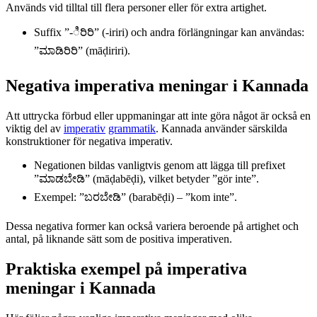
Används vid tilltal till flera personer eller för extra artighet.
Suffix ”-ಿರಿರಿ” (-iriri) och andra förlängningar kan användas:
”ಮಾಡಿರಿರಿ” (māḍiriri).
Negativa imperativa meningar i Kannada
Att uttrycka förbud eller uppmaningar att inte göra något är också en
viktig del av
imperativ
grammatik
. Kannada använder särskilda
konstruktioner för negativa imperativ.
Negationen bildas vanligtvis genom att lägga till prefixet
”ಮಾಡಬೇಡಿ” (māḍabēḍi), vilket betyder ”gör inte”.
Exempel: ”ಬರಬೇಡಿ” (barabēḍi) – ”kom inte”.
Dessa negativa former kan också variera beroende på artighet och
antal, på liknande sätt som de positiva imperativen.
Praktiska exempel på imperativa
meningar i Kannada