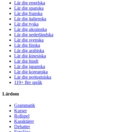
Lär dig engelska
Lär dig spanska
Lär dig franska
Lär dig italienska
Lär dig tyska
Lär dig ukrainska
Lär dig nederländska
Lär dig svenska
Lär dig finska
Lär dig arabiska
Lär dig kinesiska
Lär dig hindi
Lär dig japanska
Lär dig koreanska
Lär dig portugisiska
119+ fler språk
Lärdom
Grammatik
Kurser
Rollspel
Karaktärer
Debatter
Fotoläge