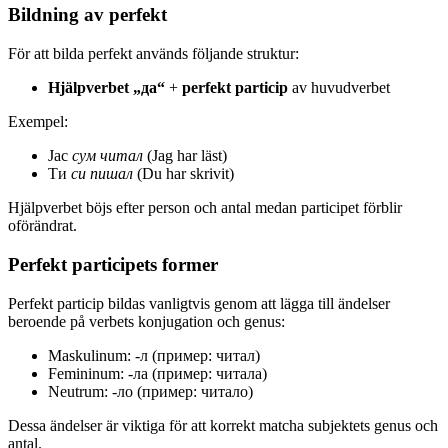
Bildning av perfekt
För att bilda perfekt används följande struktur:
Hjälpverbet „да“
+
perfekt particip
av huvudverbet
Exempel:
Јас
сум
читал
(Jag har läst)
Ти
си
пишал
(Du har skrivit)
Hjälpverbet böjs efter person och antal medan participet förblir
oförändrat.
Perfekt participets former
Perfekt particip bildas vanligtvis genom att lägga till ändelser
beroende på verbets konjugation och genus:
Maskulinum: -л (пример: читал)
Femininum: -ла (пример: читала)
Neutrum: -ло (пример: читало)
Dessa ändelser är viktiga för att korrekt matcha subjektets genus och
antal.