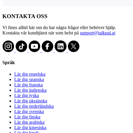
KONTAKTA OSS
Vi finns alltid här om du har några frågor eller behöver hjälp.
Kontakta vår kundtjänst när som helst på
support@talkpal.ai
Språk
Lär dig engelska
Lär dig spanska
Lär dig franska
Lär dig italienska
Lär dig tyska
Lär dig ukrainska
Lär dig nederländska
Lär dig svenska
Lär dig finska
Lär dig arabiska
Lär dig kinesiska
Lär dig hindi