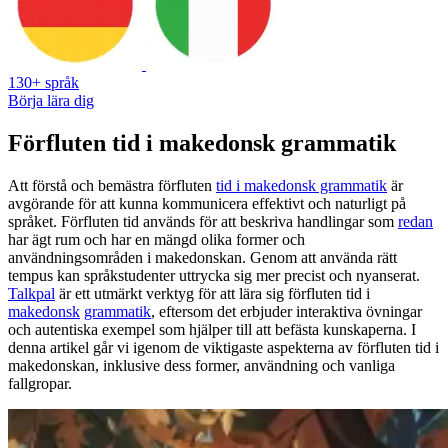
130+ språk
Börja lära dig
Förfluten tid i makedonsk grammatik
Att förstå och bemästra förfluten
tid i makedonsk grammatik
är
avgörande för att kunna kommunicera effektivt och naturligt på
språket. Förfluten tid används för att beskriva handlingar som
redan
har ägt rum och har en mängd olika former och
användningsområden i makedonskan. Genom att använda rätt
tempus kan språkstudenter uttrycka sig mer precist och nyanserat.
Talkpal
är ett utmärkt verktyg för att lära sig förfluten tid i
makedonsk
grammatik
, eftersom det erbjuder interaktiva övningar
och autentiska exempel som hjälper till att befästa kunskaperna. I
denna artikel går vi igenom de viktigaste aspekterna av förfluten tid i
makedonskan, inklusive dess former, användning och vanliga
fallgropar.