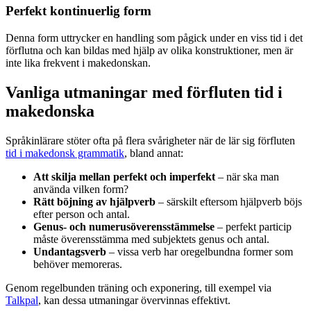
Perfekt kontinuerlig form
Denna form uttrycker en handling som pågick under en viss tid i det
förflutna och kan bildas med hjälp av olika konstruktioner, men är
inte lika frekvent i makedonskan.
Vanliga utmaningar med förfluten tid i
makedonska
Språkinlärare stöter ofta på flera svårigheter när de lär sig förfluten
tid i makedonsk grammatik
, bland annat:
Att skilja mellan perfekt och imperfekt
– när ska man
använda vilken form?
Rätt böjning av hjälpverb
– särskilt eftersom hjälpverb böjs
efter person och antal.
Genus- och numerusöverensstämmelse
– perfekt particip
måste överensstämma med subjektets genus och antal.
Undantagsverb
– vissa verb har oregelbundna former som
behöver memoreras.
Genom regelbunden träning och exponering, till exempel via
Talkpal
, kan dessa utmaningar övervinnas effektivt.