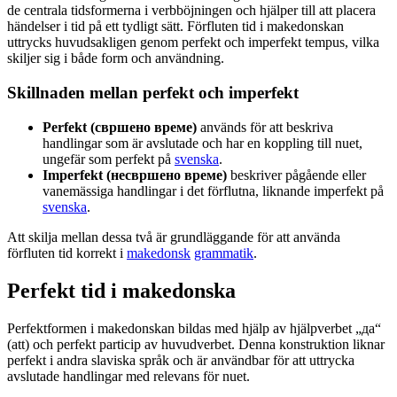
de centrala tidsformerna i verbböjningen och hjälper till att placera
händelser i tid på ett tydligt sätt. Förfluten tid i makedonskan
uttrycks huvudsakligen genom perfekt och imperfekt tempus, vilka
skiljer sig i både form och användning.
Skillnaden mellan perfekt och imperfekt
Perfekt (свршено време)
används för att beskriva
handlingar som är avslutade och har en koppling till nuet,
ungefär som perfekt på
svenska
.
Imperfekt (несвршено време)
beskriver pågående eller
vanemässiga handlingar i det förflutna, liknande imperfekt på
svenska
.
Att skilja mellan dessa två är grundläggande för att använda
förfluten tid korrekt i
makedonsk
grammatik
.
Perfekt tid i makedonska
Perfektformen i makedonskan bildas med hjälp av hjälpverbet „да“
(att) och perfekt particip av huvudverbet. Denna konstruktion liknar
perfekt i andra slaviska språk och är användbar för att uttrycka
avslutade handlingar med relevans för nuet.