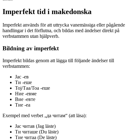
Imperfekt tid i makedonska
Imperfekt används för att uttrycka vanemässiga eller pågående
handlingar i det förflutna, och bildas med ändelser direkt på
verbstammen utan hjälpverb.
Bildning av imperfekt
Imperfekt bildas genom att lägga till följande ändelser till
verbstammen:
Јас -ев
Ти -еше
Тој/Таа/Тоа -еше
Ние -евме
Вие -евте
Тие -еа
Exempel med verbet „да читам“ (att läsa):
Јас читав (Jag läste)
Ти читаше (Du läste)
Тие читаа (De läste)