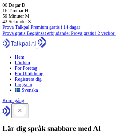
00
Dagar
D
16
Timmar
H
59
Minuter
M
41
Sekunder
S
Prova Talkpal Premium gratis i 14 dagar
Prova gratis
Begränsat erbjudande:
Prova gratis i 2 veckor
Hem
Lärdom
För Företag
För Utbildning
Registrera dig
Logga in
Svenska
Kom igång
Lär dig språk snabbare med AI