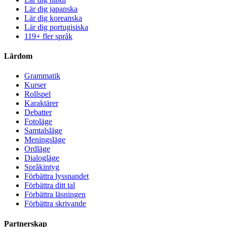
Lär dig japanska
Lär dig koreanska
Lär dig portugisiska
119+ fler språk
Lärdom
Grammatik
Kurser
Rollspel
Karaktärer
Debatter
Fotoläge
Samtalsläge
Meningsläge
Ordläge
Dialogläge
Språkintyg
Förbättra lyssnandet
Förbättra ditt tal
Förbättra läsningen
Förbättra skrivande
Partnerskap