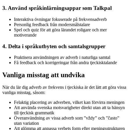
3. Använd språkinlärningsappar som Talkpal
Interaktiva övningar fokuserade på frekvensadverb
Personlig feedback från modersmålstalare
Spel och quiz för att göra lärandet roligare och mer
motiverande
4. Delta i språkutbyten och samtalsgrupper
Praktisera användningen av adverb i naturliga samtal
Få feedback och korrigeringar från andra tjeckisktalande
Vanliga misstag att undvika
När du lär dig adverb av frekvens i tjeckiska är det lätt att göra vissa
vanliga misstag, såsom:
Felaktig placering av adverben, vilket kan förvirra meningen
Att använda svenska motsvarigheter direkt utan att ta hänsyn
till tjeckisk grammatik
Överanvändning av vissa adverb som ”vždy” och ”často”
utan variation
Att glömma att anpassa verbets form efter meningsstrukturen