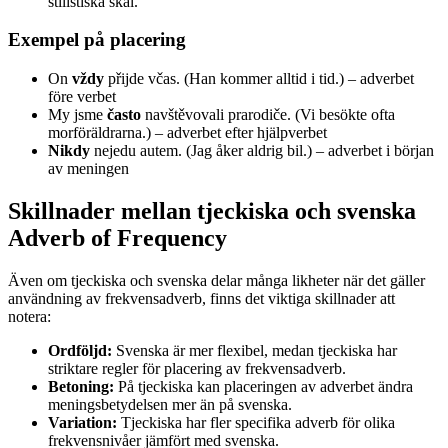
stilistiska skäl.
Exempel på placering
On
vždy
přijde včas. (Han kommer alltid i tid.) – adverbet
före verbet
My jsme
často
navštěvovali prarodiče. (Vi besökte ofta
morföräldrarna.) – adverbet efter hjälpverbet
Nikdy
nejedu autem. (Jag åker aldrig bil.) – adverbet i början
av meningen
Skillnader mellan tjeckiska och svenska
Adverb of Frequency
Även om tjeckiska och svenska delar många likheter när det gäller
användning av frekvensadverb, finns det viktiga skillnader att
notera:
Ordföljd:
Svenska är mer flexibel, medan tjeckiska har
striktare regler för placering av frekvensadverb.
Betoning:
På tjeckiska kan placeringen av adverbet ändra
meningsbetydelsen mer än på svenska.
Variation:
Tjeckiska har fler specifika adverb för olika
frekvensnivåer jämfört med svenska.