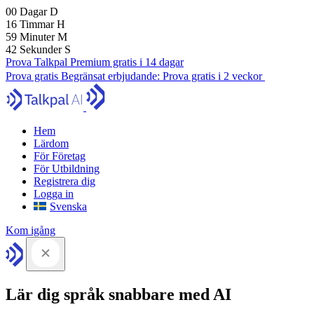
00
Dagar
D
16
Timmar
H
59
Minuter
M
41
Sekunder
S
Prova Talkpal Premium gratis i 14 dagar
Prova gratis
Begränsat erbjudande:
Prova gratis i 2 veckor
Hem
Lärdom
För Företag
För Utbildning
Registrera dig
Logga in
Svenska
Kom igång
Lär dig språk snabbare med AI