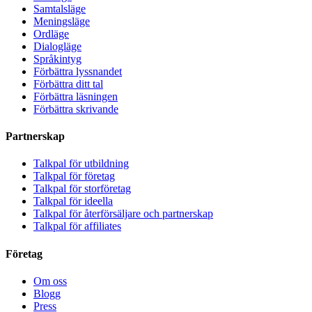
Samtalsläge
Meningsläge
Ordläge
Dialogläge
Språkintyg
Förbättra lyssnandet
Förbättra ditt tal
Förbättra läsningen
Förbättra skrivande
Partnerskap
Talkpal för utbildning
Talkpal för företag
Talkpal för storföretag
Talkpal för ideella
Talkpal för återförsäljare och partnerskap
Talkpal för affiliates
Företag
Om oss
Blogg
Press