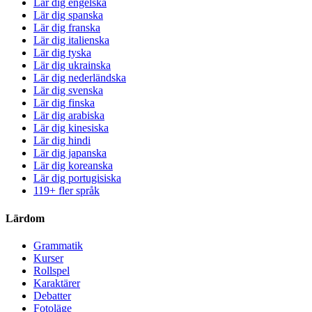
Lär dig engelska
Lär dig spanska
Lär dig franska
Lär dig italienska
Lär dig tyska
Lär dig ukrainska
Lär dig nederländska
Lär dig svenska
Lär dig finska
Lär dig arabiska
Lär dig kinesiska
Lär dig hindi
Lär dig japanska
Lär dig koreanska
Lär dig portugisiska
119+ fler språk
Lärdom
Grammatik
Kurser
Rollspel
Karaktärer
Debatter
Fotoläge