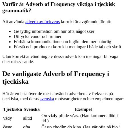
Varför är Adverb of Frequency viktiga i tjeckisk
grammatik?
Att använda
adverb av frekvens
korrekt är avgörande för att:
Ge tydlig information om hur ofta något sker
Uttrycka vanor och rutiner
Förbättra kommunikationen och göra den mer naturlig
Förstå och producera korrekta meningar i både tal och skrift
Utan korrekt användning av dessa adverb kan meningar bli vaga
eller missvisande.
De vanligaste Adverb of Frequency i
tjeckiska
Här är en lista över de mest använda adverben av frekvens på
tjeckiska, med deras
svenska
motsvarigheter och exempelmeningar:
Tjeckiska
Svenska
Exempel
On
vždy
přijde včas. (Han kommer alltid i
vždy
alltid
tid.)
často
ofta
Často chodím do kina. (Jag går ofta på bio.)