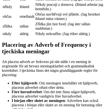
Někdy pracuji z domova. (Ibland arbetar jag
někdy
ibland
hemifrån.)
Občas navštěvuji své přátele. (Jag besöker
občas
emellanåt
ibland mina vänner.)
Zřídka jím fast food. (Jag äter sällan
zřídka
sällan
snabbmat.)
nikdy
aldrig
Nikdy nekouřím. (Jag röker aldrig.)
Placering av Adverb of Frequency i
tjeckiska meningar
Att placera adverb av frekvens på rätt ställe i en mening är
avgörande för att bevara meningsklarhet och grammatikalisk
korrekthet. I tjeckiska finns det några grundläggande regler för
placering:
Efter hjälpverb
: Om meningen innehåller ett hjälpverb,
placeras adverbet oftast efter detta.
Före huvudverbet
: Om det inte finns något hjälpverb,
placeras adverbet vanligtvis före huvudverbet.
I början eller slutet av meningen
: Adverben kan också
placeras i början eller slutet av en mening för betoning eller