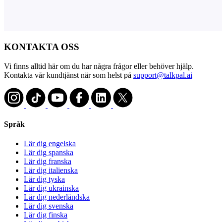
KONTAKTA OSS
Vi finns alltid här om du har några frågor eller behöver hjälp.
Kontakta vår kundtjänst när som helst på
support@talkpal.ai
Språk
Lär dig engelska
Lär dig spanska
Lär dig franska
Lär dig italienska
Lär dig tyska
Lär dig ukrainska
Lär dig nederländska
Lär dig svenska
Lär dig finska