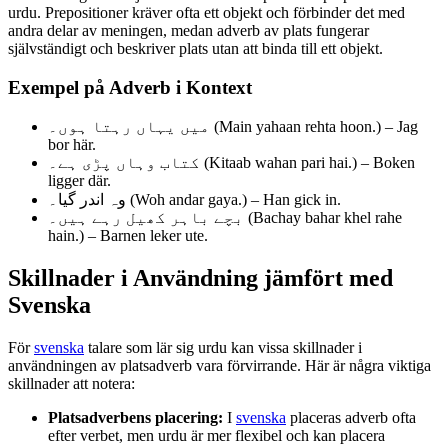
urdu. Prepositioner kräver ofta ett objekt och förbinder det med
andra delar av meningen, medan adverb av plats fungerar
självständigt och beskriver plats utan att binda till ett objekt.
Exempel på Adverb i Kontext
میں یہاں رہتا ہوں۔ (Main yahaan rehta hoon.) – Jag
bor här.
کتاب وہاں پڑی ہے۔ (Kitaab wahan pari hai.) – Boken
ligger där.
وہ اندر گیا۔ (Woh andar gaya.) – Han gick in.
بچے باہر کھیل رہے ہیں۔ (Bachay bahar khel rahe
hain.) – Barnen leker ute.
Skillnader i Användning jämfört med
Svenska
För
svenska
talare som lär sig urdu kan vissa skillnader i
användningen av platsadverb vara förvirrande. Här är några viktiga
skillnader att notera:
Platsadverbens placering:
I
svenska
placeras adverb ofta
efter verbet, men urdu är mer flexibel och kan placera