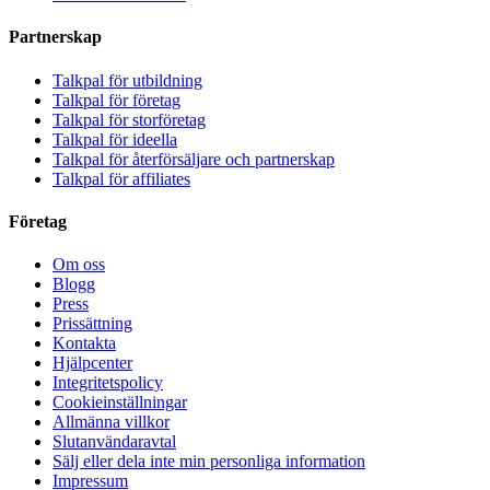
Partnerskap
Talkpal för utbildning
Talkpal för företag
Talkpal för storföretag
Talkpal för ideella
Talkpal för återförsäljare och partnerskap
Talkpal för affiliates
Företag
Om oss
Blogg
Press
Prissättning
Kontakta
Hjälpcenter
Integritetspolicy
Cookieinställningar
Allmänna villkor
Slutanvändaravtal
Sälj eller dela inte min personliga information
Impressum