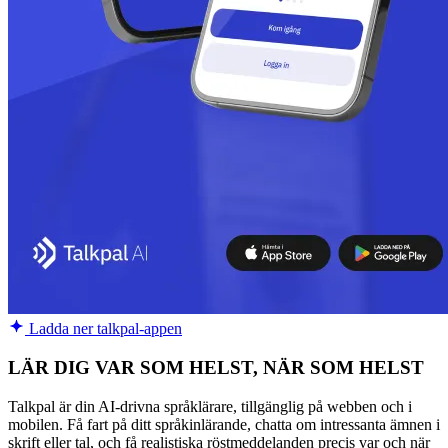
Ladda ner talkpal-appen
LÄR DIG VAR SOM HELST, NÄR SOM HELST
Talkpal är din AI-drivna språklärare, tillgänglig på webben och i
mobilen. Få fart på ditt språkinlärande, chatta om intressanta ämnen i
skrift eller tal, och få realistiska röstmeddelanden precis var och när