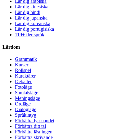
Lär dig arabiska
Lär dig kinesiska
Lär dig hindi
Lär dig japanska
Lär dig koreanska
Lär dig portugisiska
119+ fler språk
Lärdom
Grammatik
Kurser
Rollspel
Karaktärer
Debatter
Fotoläge
Samtalsläge
Meningsläge
Ordläge
Dialogläge
Språkintyg
Förbättra lyssnandet
Förbättra ditt tal
Förbättra läsningen
Förbättra skrivande