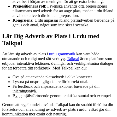
adverbet i början av meningen för att ge extra betoning.
Prepositioners roll:
I svenska används ofta prepositioner
tillsammans med adverb för att ange plats, medan urdu ibland
använder adverb direkt utan preposition.
Kongruens:
Urdu anpassar ibland platsadverben beroende på
genus och antal, något som inte sker i svenska.
Lär Dig Adverb av Plats i Urdu med
Talkpal
Att lära sig adverb av plats i
urdu grammatik
kan vara både
utmanande och roligt med rätt verktyg.
Talkpal
är en plattform som
erbjuder interaktiva lektioner, övningar och verklighetsnära dialoger
för att förbättra ditt språkbruk. Med Talkpal kan du:
Öva på att använda platsadverb i olika kontexter.
Lyssna på ursprungliga talare för korrekt uttal.
Få feedback och anpassade lektioner baserade på din
inlärningsnivå.
Bygga självförtroende genom praktiska samtal och exempel.
Genom att regelbundet använda Talkpal kan du snabbt förbättra din
förståelse och användning av adverb av plats i urdu, vilket gör din
kommunikation mer exakt och naturlig.