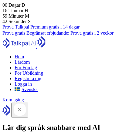
00
Dagar
D
16
Timmar
H
59
Minuter
M
41
Sekunder
S
Prova Talkpal Premium gratis i 14 dagar
Prova gratis
Begränsat erbjudande:
Prova gratis i 2 veckor
Hem
Lärdom
För Företag
För Utbildning
Registrera dig
Logga in
Svenska
Kom igång
Lär dig språk snabbare med AI