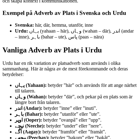
och skapa kontext i kommunikationen.
Exempel på Adverb av Plats i Svenska och Urdu
Svenska:
här, där, hemma, utanför, inne
Urdu:
یہاں (yahaan – här), وہاں (wahan – där), اندر (andar
– inne), باہر (bahar – ute), پاس (paas – nära)
Vanliga Adverb av Plats i Urdu
Urdu har en rik variation av platsadverb som används i olika
sammanhang. Här är några av de mest förekommande och deras
betydelser:
یہاں (Yahaan):
betyder ”här” och används för att ange närhet
till talaren.
وہاں (Wahan):
betyder ”där”, och pekar på en plats som är
längre bort från talaren.
اندر (Andar):
betyder ”inne” eller ”inuti”.
باہر (Bahar):
betyder ”utanför” eller ”ute”.
اوپر (Ooper):
betyder ”ovanpå” eller ”upp”.
نیچے (Neeche):
betyder ”under” eller ”nere”.
آگے (Aagay):
betyder ”framför” eller ”framåt”.
پیچھے (Peechay):
betyder ”bakom” eller ”bakåt”.