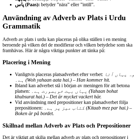
پاس (Paas):
betyder ”nära” eller ”intill”.
Användning av Adverb av Plats i Urdu
Grammatik
Adverb av plats i urdu kan placeras på olika ställen i en mening
beroende på vilken del de modifierar och vilken betydelse som ska
framhävas. Här är några viktiga punkter att tänka på:
Placering i Mening
Vanligtvis placeras platsadverbet efter verbet:
وہ یہاں آتا
ہے۔ (Woh yahaan aata hai.) – Han kommer hit.
Ibland kan adverbet stå i början av meningen för att betona
platsen:
یہاں بہت خوبصورت ہے۔ (Yahaan bohat
khubsurat hai.) – Det är mycket vackert här.
Vid användning med prepositioner kan platsadverbet följa
prepositionen:
کتاب میز پر ہے۔ (Kitaab mez par hai.) –
Boken är på bordet.
Skillnad mellan Adverb av Plats och Prepositioner
Det är viktigt att skilja mellan adverb av plats och prepositioner i