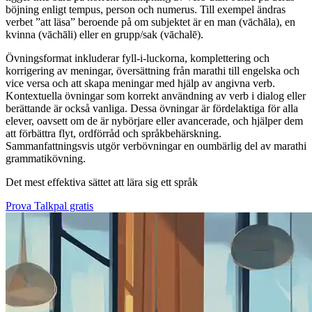
böjning enligt tempus, person och numerus. Till exempel ändras
verbet ”att läsa” beroende på om subjektet är en man (vāchāla), en
kvinna (vāchāli) eller en grupp/sak (vāchalē).
Övningsformat inkluderar fyll-i-luckorna, komplettering och
korrigering av meningar, översättning från marathi till engelska och
vice versa och att skapa meningar med hjälp av angivna verb.
Kontextuella övningar som korrekt användning av verb i dialog eller
berättande är också vanliga. Dessa övningar är fördelaktiga för alla
elever, oavsett om de är nybörjare eller avancerade, och hjälper dem
att förbättra flyt, ordförråd och språkbehärskning.
Sammanfattningsvis utgör verbövningar en oumbärlig del av marathi
grammatikövning.
Det mest effektiva sättet att lära sig ett språk
Prova Talkpal gratis