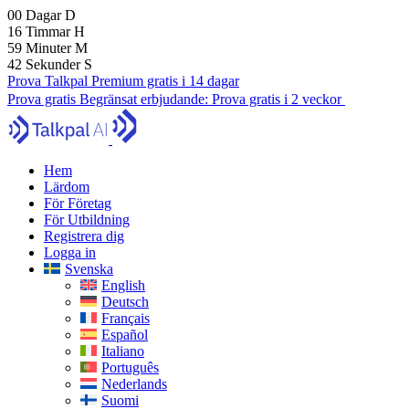
00
Dagar
D
16
Timmar
H
59
Minuter
M
40
Sekunder
S
Prova Talkpal Premium gratis i 14 dagar
Prova gratis
Begränsat erbjudande:
Prova gratis i 2 veckor
Hem
Lärdom
För Företag
För Utbildning
Registrera dig
Logga in
Svenska
English
Deutsch
Français
Español
Italiano
Português
Nederlands
Suomi