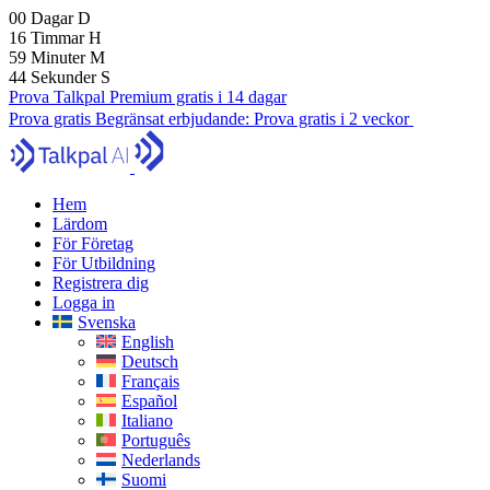
00
Dagar
D
16
Timmar
H
59
Minuter
M
42
Sekunder
S
Prova Talkpal Premium gratis i 14 dagar
Prova gratis
Begränsat erbjudande:
Prova gratis i 2 veckor
Hem
Lärdom
För Företag
För Utbildning
Registrera dig
Logga in
Svenska
English
Deutsch
Français
Español
Italiano
Português
Nederlands
Suomi