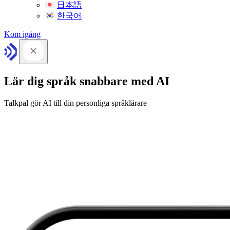
日本語
한국어
Kom igång
Lär dig språk snabbare med AI
Talkpal gör AI till din personliga språklärare