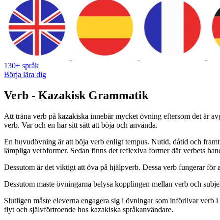
130+ språk
Börja lära dig
Verb - Kazakisk Grammatik
Att träna verb på kazakiska innebär mycket övning eftersom det är avgör
verb. Var och en har sitt sätt att böja och använda.
En huvudövning är att böja verb enligt tempus. Nutid, dåtid och framt
lämpliga verbformer. Sedan finns det reflexiva former där verbets handlin
Dessutom är det viktigt att öva på hjälpverb. Dessa verb fungerar för a
Dessutom måste övningarna belysa kopplingen mellan verb och subjekt-
Slutligen måste eleverna engagera sig i övningar som införlivar verb 
flyt och självförtroende hos kazakiska språkanvändare.