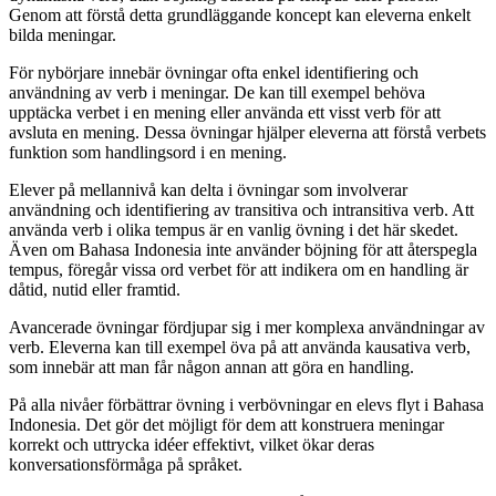
Genom att förstå detta grundläggande koncept kan eleverna enkelt
bilda meningar.
För nybörjare innebär övningar ofta enkel identifiering och
användning av verb i meningar. De kan till exempel behöva
upptäcka verbet i en mening eller använda ett visst verb för att
avsluta en mening. Dessa övningar hjälper eleverna att förstå verbets
funktion som handlingsord i en mening.
Elever på mellannivå kan delta i övningar som involverar
användning och identifiering av transitiva och intransitiva verb. Att
använda verb i olika tempus är en vanlig övning i det här skedet.
Även om Bahasa Indonesia inte använder böjning för att återspegla
tempus, föregår vissa ord verbet för att indikera om en handling är
dåtid, nutid eller framtid.
Avancerade övningar fördjupar sig i mer komplexa användningar av
verb. Eleverna kan till exempel öva på att använda kausativa verb,
som innebär att man får någon annan att göra en handling.
På alla nivåer förbättrar övning i verbövningar en elevs flyt i Bahasa
Indonesia. Det gör det möjligt för dem att konstruera meningar
korrekt och uttrycka idéer effektivt, vilket ökar deras
konversationsförmåga på språket.