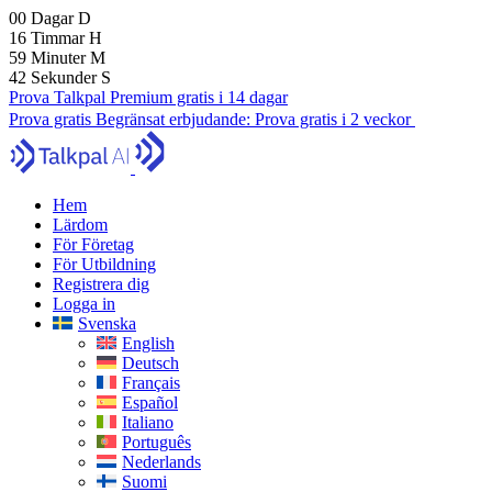
00
Dagar
D
16
Timmar
H
59
Minuter
M
40
Sekunder
S
Prova Talkpal Premium gratis i 14 dagar
Prova gratis
Begränsat erbjudande:
Prova gratis i 2 veckor
Hem
Lärdom
För Företag
För Utbildning
Registrera dig
Logga in
Svenska
English
Deutsch
Français
Español
Italiano
Português
Nederlands
Suomi