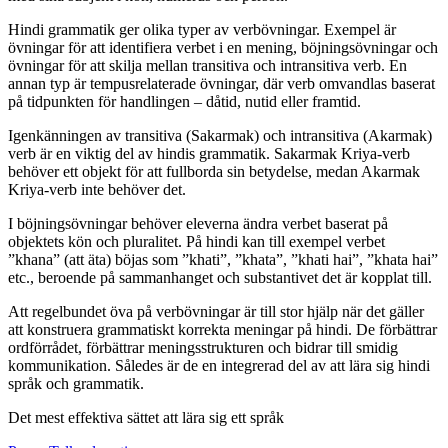
Hindi grammatik ger olika typer av verbövningar. Exempel är
övningar för att identifiera verbet i en mening, böjningsövningar och
övningar för att skilja mellan transitiva och intransitiva verb. En
annan typ är tempusrelaterade övningar, där verb omvandlas baserat
på tidpunkten för handlingen – dåtid, nutid eller framtid.
Igenkänningen av transitiva (Sakarmak) och intransitiva (Akarmak)
verb är en viktig del av hindis grammatik. Sakarmak Kriya-verb
behöver ett objekt för att fullborda sin betydelse, medan Akarmak
Kriya-verb inte behöver det.
I böjningsövningar behöver eleverna ändra verbet baserat på
objektets kön och pluralitet. På hindi kan till exempel verbet
”khana” (att äta) böjas som ”khati”, ”khata”, ”khati hai”, ”khata hai”
etc., beroende på sammanhanget och substantivet det är kopplat till.
Att regelbundet öva på verbövningar är till stor hjälp när det gäller
att konstruera grammatiskt korrekta meningar på hindi. De förbättrar
ordförrådet, förbättrar meningsstrukturen och bidrar till smidig
kommunikation. Således är de en integrerad del av att lära sig hindi
språk och grammatik.
Det mest effektiva sättet att lära sig ett språk