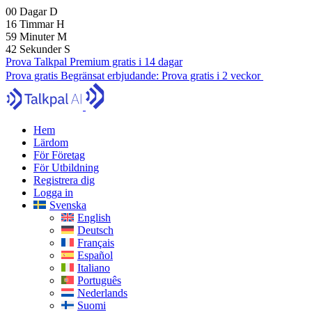
00
Dagar
D
16
Timmar
H
59
Minuter
M
40
Sekunder
S
Prova Talkpal Premium gratis i 14 dagar
Prova gratis
Begränsat erbjudande:
Prova gratis i 2 veckor
Hem
Lärdom
För Företag
För Utbildning
Registrera dig
Logga in
Svenska
English
Deutsch
Français
Español
Italiano
Português
Nederlands
Suomi