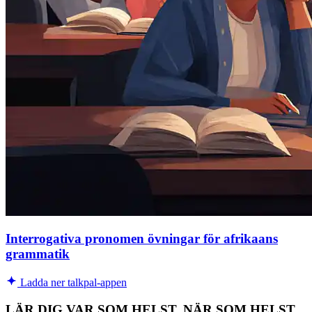
Interrogativa pronomen övningar för afrikaans
grammatik
Ladda ner talkpal-appen
LÄR DIG VAR SOM HELST, NÄR SOM HELST