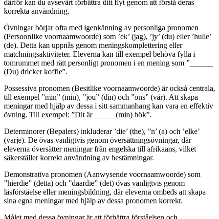
därför kan du avsevärt förbättra ditt flyt genom att förstå deras
korrekta användning.
Övningar börjar ofta med igenkänning av personliga pronomen
(Persoonlike voornaamwoorde) som ’ek’ (jag), ’jy’ (du) eller ’hulle’
(de). Detta kan uppnås genom meningskomplettering eller
matchningsaktiviteter. Eleverna kan till exempel behöva fylla i
tomrummet med rätt personligt pronomen i en mening som ”______
(Du) dricker koffie”.
Possessiva pronomen (Besitlike voornaamwoorde) är också centrala,
till exempel ”min” (min), ”jou” (din) och ”ons” (vår). Att skapa
meningar med hjälp av dessa i sitt sammanhang kan vara en effektiv
övning. Till exempel: ”Dit är _____ (min) bök”.
Determinorer (Bepalers) inkluderar ’die’ (the), ”n’ (a) och ’elke’
(varje). De övas vanligtvis genom översättningsövningar, där
eleverna översätter meningar från engelska till afrikaans, vilket
säkerställer korrekt användning av bestämningar.
Demonstrativa pronomen (Aanwysende voornaamwoorde) som
”hierdie” (detta) och ”daardie” (det) övas vanligtvis genom
läsförståelse eller meningsbildning, där eleverna ombeds att skapa
sina egna meningar med hjälp av dessa pronomen korrekt.
Målet med dessa övningar är att förbättra förståelsen och