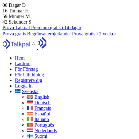
00
Dagar
D
16
Timmar
H
59
Minuter
M
40
Sekunder
S
Prova Talkpal Premium gratis i 14 dagar
Prova gratis
Begränsat erbjudande:
Prova gratis i 2 veckor
Hem
Lärdom
För Företag
För Utbildning
Registrera dig
Logga in
Svenska
English
Deutsch
Français
Español
Italiano
Português
Nederlands
Suomi