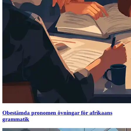
Obestämda pronomen övningar för afrikaans
grammatik