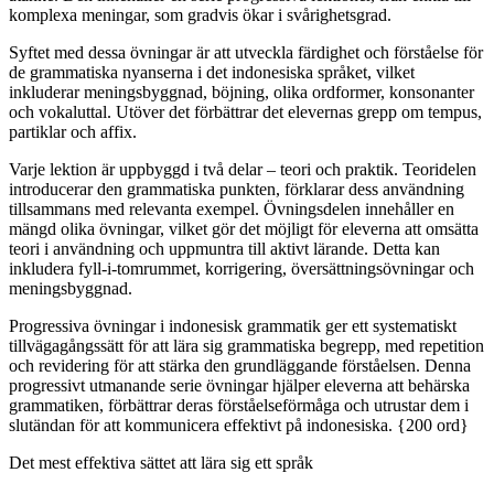
komplexa meningar, som gradvis ökar i svårighetsgrad.
Syftet med dessa övningar är att utveckla färdighet och förståelse för
de grammatiska nyanserna i det indonesiska språket, vilket
inkluderar meningsbyggnad, böjning, olika ordformer, konsonanter
och vokaluttal. Utöver det förbättrar det elevernas grepp om tempus,
partiklar och affix.
Varje lektion är uppbyggd i två delar – teori och praktik. Teoridelen
introducerar den grammatiska punkten, förklarar dess användning
tillsammans med relevanta exempel. Övningsdelen innehåller en
mängd olika övningar, vilket gör det möjligt för eleverna att omsätta
teori i användning och uppmuntra till aktivt lärande. Detta kan
inkludera fyll-i-tomrummet, korrigering, översättningsövningar och
meningsbyggnad.
Progressiva övningar i indonesisk grammatik ger ett systematiskt
tillvägagångssätt för att lära sig grammatiska begrepp, med repetition
och revidering för att stärka den grundläggande förståelsen. Denna
progressivt utmanande serie övningar hjälper eleverna att behärska
grammatiken, förbättrar deras förståelseförmåga och utrustar dem i
slutändan för att kommunicera effektivt på indonesiska. {200 ord}
Det mest effektiva sättet att lära sig ett språk