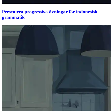
Presentera progressiva övningar för indonesisk
grammatik