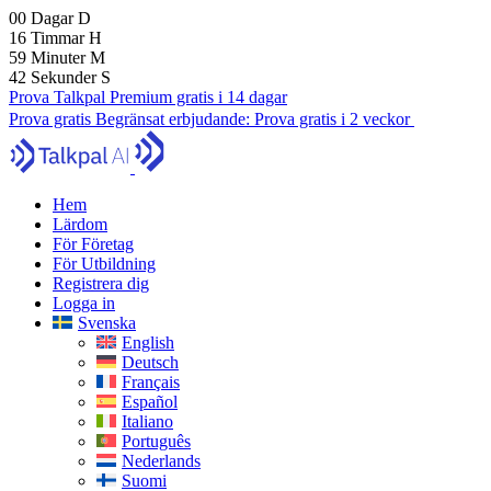
00
Dagar
D
16
Timmar
H
59
Minuter
M
41
Sekunder
S
Prova Talkpal Premium gratis i 14 dagar
Prova gratis
Begränsat erbjudande:
Prova gratis i 2 veckor
Hem
Lärdom
För Företag
För Utbildning
Registrera dig
Logga in
Svenska
English
Deutsch
Français
Español
Italiano
Português
Nederlands
Suomi