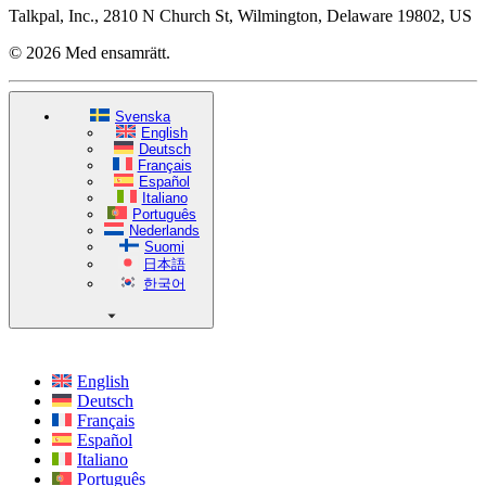
Talkpal, Inc., 2810 N Church St, Wilmington, Delaware 19802, US
© 2026 Med ensamrätt.
Svenska
English
Deutsch
Français
Español
Italiano
Português
Nederlands
Suomi
日本語
한국어
English
Deutsch
Français
Español
Italiano
Português