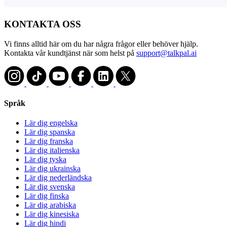
KONTAKTA OSS
Vi finns alltid här om du har några frågor eller behöver hjälp.
Kontakta vår kundtjänst när som helst på
support@talkpal.ai
Språk
Lär dig engelska
Lär dig spanska
Lär dig franska
Lär dig italienska
Lär dig tyska
Lär dig ukrainska
Lär dig nederländska
Lär dig svenska
Lär dig finska
Lär dig arabiska
Lär dig kinesiska
Lär dig hindi