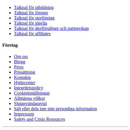
Talkpal för utbildning
Talkpal för företag
Talkpal för storföretag
Talkpal för ideella
Talkpal för återförsäljare och partnerskap
Talkpal för affiliates
Företag
Om oss
Blogg
Press
Prissättning
Kontakta
Hjälpcenter
Integritetspolicy
Cookieinställningar
Allmänna villkor
Slutanvändaravtal
Sälj eller dela inte min personliga information
Impressum
Safety and Crisis Resources